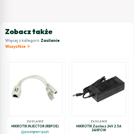
Zobacz także
Więcej z kategorii:
Zasilanie
arrow_forward
Wszystkie
ZASILANIE
ZASILANIE
MIKROTIK INJECTOR (RBPOE)
MIKROTIK Zasilacz 24V 2.5A
24HPOW
check_circle
DOSTĘPNY 12SZT.