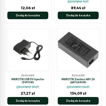
check_circle
DOSTĘPNY 9SZT.
12,06
zł
89,44
zł
Dodaj do koszyka
Dodaj do koszyka
ZASILANIE
ZASILANIE
MIKROTIK USB 5V Injector
MIKROTIK Zasilacz 48V 2A
(5VPOW)
(48V2A96W)
check_circle
check_circle
DOSTĘPNY 33SZT.
DOSTĘPNY 22SZT.
27,27
zł
134,09
zł
Dodaj do koszyka
Dodaj do koszyka