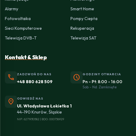
Alarmy
Smart Home
Fotowoltaika
Pompy Ciepła
Sieci Komputerowe
Rekuperacja
Telewizja DVB-T
Telewizja SAT
Kontakt & Sklep
ZADZWOŃ DO NAS
GODZINY OTWARCIA
phone
schedule
+48 880 628 509
Pn - Pt: 8:00 - 16:00
Sob - Nd: Zamknięte
ODWIEDŹ NAS
location_on
Ul. Władysława Łokietka 1
44-190 Knurów, Śląskie
NIP: 6271930582 | BDO: 000736929