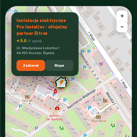
+
Instalacje elektryczne
−
Pro Installer - oficjalny
partner Eltrox
⭐ 5.0
(7 opinii)
Ul. Władysława Łokietka 1
44-190 Knurów, Śląskie
Zadzwoń
Mapa