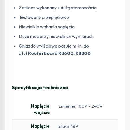
Zasilacz wykonany z dużą starannością
Testowany przepięciowo
Niewielkie wahania napięcia
Duża moc przy niewielkich wymiarach
Gniazdo wyjściowe pasuje m. in. do
płyt
RouterBoard RB600, RB800
Specyfikacja techniczna
Napięcie
zmienne, 100V – 240V
wejścia
Napięcie
stałe 48V