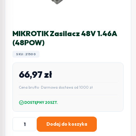
MIKROTIK Zasilacz 48V 1.46A
(48POW)
SKU: 21500
66,97
zł
Cena brutto · Darmowa dostawa od 1000 zł
check_circle
DOSTĘPNY 20SZT.
ilość
Dodaj do koszyka
MIKROTIK
Zasilacz