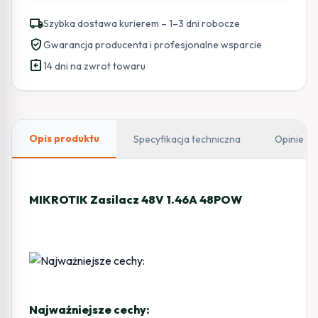
48V
local_shipping
Szybka dostawa kurierem – 1–3 dni robocze
1.46A
verified_user
Gwarancja producenta i profesjonalne wsparcie
(48POW)
assignment_return
14 dni na zwrot towaru
Opis produktu
Specyfikacja techniczna
Opinie
MIKROTIK Zasilacz 48V 1.46A 48POW
Najważniejsze cechy: