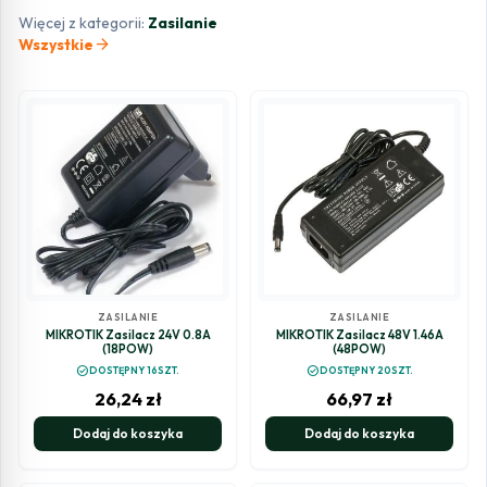
Więcej z kategorii:
Zasilanie
arrow_forward
Wszystkie
ZASILANIE
ZASILANIE
MIKROTIK Zasilacz 24V 0.8A
MIKROTIK Zasilacz 48V 1.46A
(18POW)
(48POW)
check_circle
check_circle
DOSTĘPNY 16SZT.
DOSTĘPNY 20SZT.
26,24
zł
66,97
zł
Dodaj do koszyka
Dodaj do koszyka