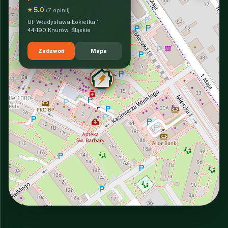
⭐ 5.0
(7 opinii)
Ul. Władysława Łokietka 1
44-190 Knurów, Śląskie
Zadzwoń
Mapa
INTERACTIVE VIEW