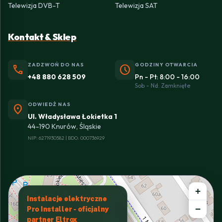
Telewizja DVB-T
Telewizja SAT
Kontakt & Sklep
ZADZWOŃ DO NAS
GODZINY OTWARCIA
phone
schedule
+48 880 628 509
Pn - Pt: 8:00 - 16:00
Sob - Nd: Zamknięte
ODWIEDŹ NAS
location_on
Ul. Władysława Łokietka 1
44-190 Knurów, Śląskie
NIP: 6271930582 | BDO: 000736929
+
Instalacje elektryczne
−
Pro Installer - oficjalny
partner Eltrox