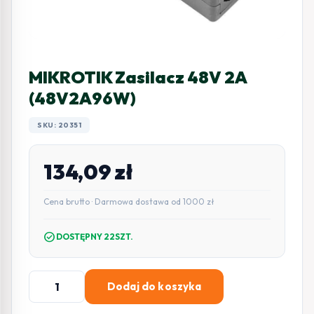
MIKROTIK Zasilacz 48V 2A
(48V2A96W)
SKU: 20351
134,09
zł
Cena brutto · Darmowa dostawa od 1000 zł
check_circle
DOSTĘPNY 22SZT.
ilość
Dodaj do koszyka
MIKROTIK
Zasilacz