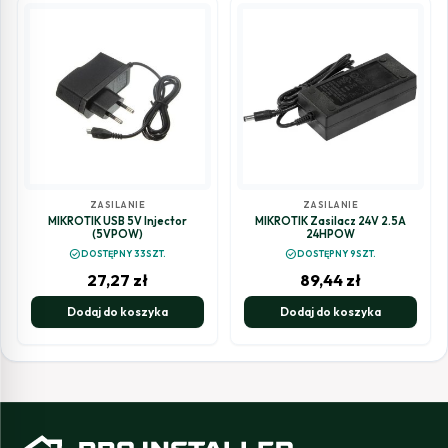
ZASILANIE
ZASILANIE
MIKROTIK USB 5V Injector
MIKROTIK Zasilacz 24V 2.5A
(5VPOW)
24HPOW
check_circle
check_circle
DOSTĘPNY 33SZT.
DOSTĘPNY 9SZT.
27,27
zł
89,44
zł
Dodaj do koszyka
Dodaj do koszyka