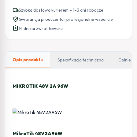
48V
local_shipping
Szybka dostawa kurierem – 1–3 dni robocze
2A
verified_user
Gwarancja producenta i profesjonalne wsparcie
(48V2A96W)
assignment_return
14 dni na zwrot towaru
Opis produktu
Specyfikacja techniczna
Opinie
MIKROTIK 48V 2A 96W
MikroTik 48V2A96W