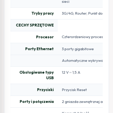
sieci
Tryby pracy
3G/4G, Router, Punkt dostęp
CECHY SPRZĘTOWE
Czterordzeniowy procesor z t
Procesor
Porty Ethernet
3 porty gigabitowe
Automatyczne wykrywanie 
Obsługiwane typy
12 V ⎓ 1,5 A
USB
Przyciski
Przycisk Reset
Porty i połączenia
2 gniazda zewnętrznej anteny