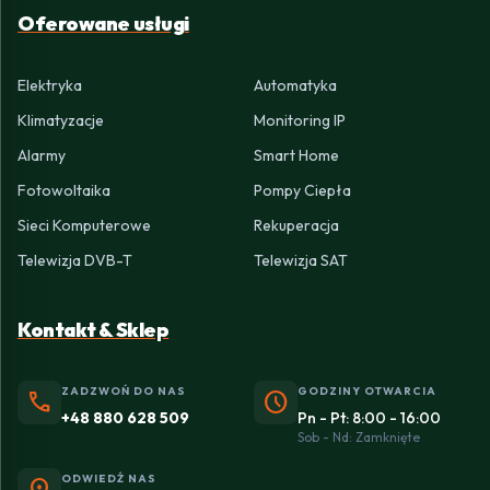
Oferowane usługi
Elektryka
Automatyka
Klimatyzacje
Monitoring IP
Alarmy
Smart Home
Fotowoltaika
Pompy Ciepła
Sieci Komputerowe
Rekuperacja
Telewizja DVB-T
Telewizja SAT
Kontakt & Sklep
ZADZWOŃ DO NAS
GODZINY OTWARCIA
phone
schedule
+48 880 628 509
Pn - Pt: 8:00 - 16:00
Sob - Nd: Zamknięte
ODWIEDŹ NAS
location_on