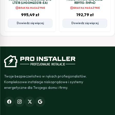
LTE18 (LHGGM&EG18-EA)
RB911G-5HPnD
cancel
cancel
BRAK NA MAGAZYNIE
BRAK NA MAGAZYNIE
995,49
zł
192,79
zł
Dowiedz się więcej
Dowiedz się więcej
Twoje bezpieczeństwo w rękach profesjonalistów.
Kompleksowe instalacje niskoprądowe i systemy
energetyczne dla Twojego domu i firmy.