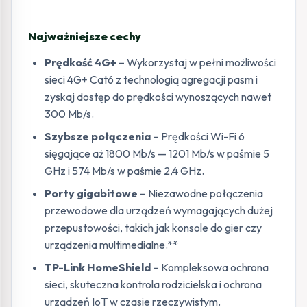
Najważniejsze cechy
Prędkość 4G+ –
Wykorzystaj w pełni możliwości
sieci 4G+ Cat6 z technologią agregacji pasm i
zyskaj dostęp do prędkości wynoszących nawet
300 Mb/s.
Szybsze połączenia –
Prędkości Wi-Fi 6
sięgające aż 1800 Mb/s — 1201 Mb/s w paśmie 5
GHz i 574 Mb/s w paśmie 2,4 GHz.
Porty gigabitowe –
Niezawodne połączenia
przewodowe dla urządzeń wymagających dużej
przepustowości, takich jak konsole do gier czy
urządzenia multimedialne.**
TP-Link HomeShield –
Kompleksowa ochrona
sieci, skuteczna kontrola rodzicielska i ochrona
urządzeń IoT w czasie rzeczywistym.