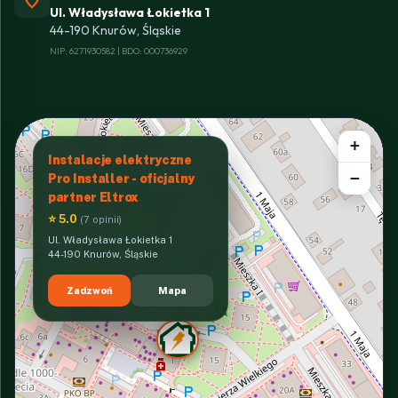
Ul. Władysława Łokietka 1
44-190 Knurów, Śląskie
NIP: 6271930582 | BDO: 000736929
+
Instalacje elektryczne
−
Pro Installer - oficjalny
partner Eltrox
⭐ 5.0
(7 opinii)
Ul. Władysława Łokietka 1
44-190 Knurów, Śląskie
Zadzwoń
Mapa