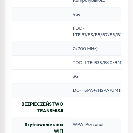
Kompatybilność
4G:
FDD-
LTE:B1/B3/B5/B7/B8/B20/B
0/700 MHz)
TDD-LTE: B38/B40/B41(260
3G:
DC-HSPA+/HSPA/UMTS B1/B5
BEZPIECZEŃSTWO
TRANSMISJI
WPA-Personal
Szyfrowanie sieci
WiFi