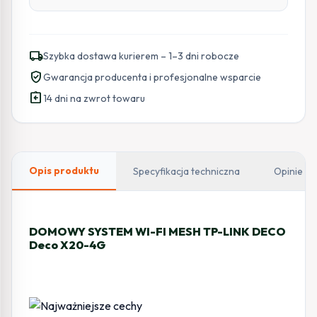
local_shipping
Szybka dostawa kurierem – 1–3 dni robocze
verified_user
Gwarancja producenta i profesjonalne wsparcie
assignment_return
14 dni na zwrot towaru
Opis produktu
Specyfikacja techniczna
Opinie
DOMOWY SYSTEM WI-FI MESH TP-LINK DECO
Deco X20-4G