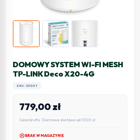
DOMOWY SYSTEM WI-FI MESH
TP-LINK Deco X20-4G
SKU: 33007
779,00
zł
Cena brutto · Darmowa dostawa od 1000 zł
cancel
BRAK W MAGAZYNIE