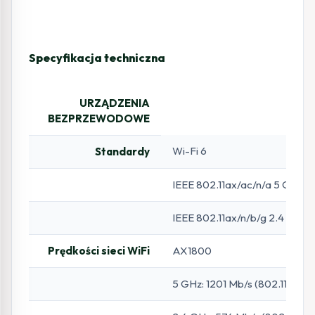
Specyfikacja techniczna
URZĄDZENIA
BEZPRZEWODOWE
Wi-Fi 6
Standardy
IEEE 802.11ax/ac/n/a 5 GHz
IEEE 802.11ax/n/b/g 2.4 GHz
Prędkości sieci WiFi
AX1800
5 GHz: 1201 Mb/s (802.11ax)