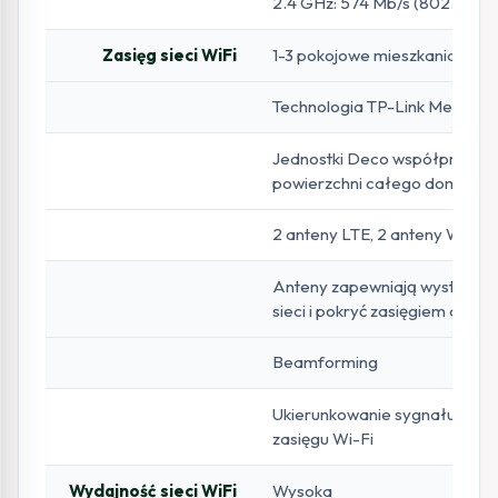
2.4 GHz: 574 Mb/s (802.11ax)
Zasięg sieci WiFi
1-3 pokojowe mieszkania (1-pa
Technologia TP-Link Mesh
Jednostki Deco współpracują 
powierzchni całego domu
2 anteny LTE, 2 anteny WiFi 
Anteny zapewniają wystarcza
sieci i pokryć zasięgiem dużą 
Beamforming
Ukierunkowanie sygnału sieci 
zasięgu Wi-Fi
Wydajność sieci WiFi
Wysoka