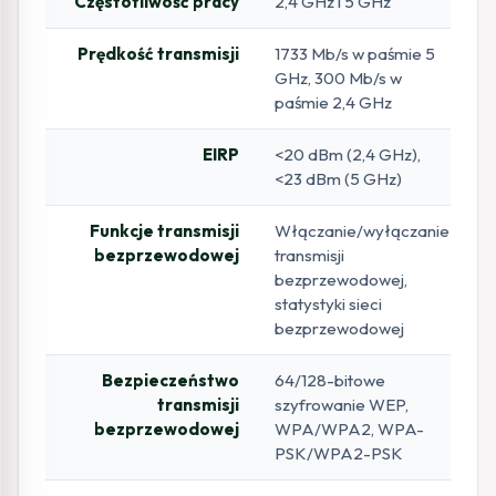
Częstotliwość pracy
2,4 GHz i 5 GHz
Prędkość transmisji
1733 Mb/s w paśmie 5
GHz, 300 Mb/s w
paśmie 2,4 GHz
EIRP
<20 dBm (2,4 GHz),
<23 dBm (5 GHz)
Funkcje transmisji
Włączanie/wyłączanie
bezprzewodowej
transmisji
bezprzewodowej,
statystyki sieci
bezprzewodowej
Bezpieczeństwo
64/128-bitowe
transmisji
szyfrowanie WEP,
bezprzewodowej
WPA/WPA2, WPA-
PSK/WPA2-PSK