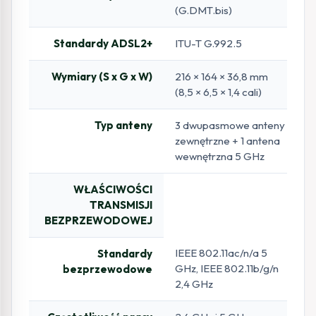
(G.DMT.bis)
Standardy ADSL2+
ITU-T G.992.5
Wymiary (S x G x W)
216 × 164 × 36,8 mm
(8,5 × 6,5 × 1,4 cali)
Typ anteny
3 dwupasmowe anteny
zewnętrzne + 1 antena
wewnętrzna 5 GHz
WŁAŚCIWOŚCI
TRANSMISJI
BEZPRZEWODOWEJ
IEEE 802.11ac/n/a 5
Standardy
GHz, IEEE 802.11b/g/n
bezprzewodowe
2,4 GHz