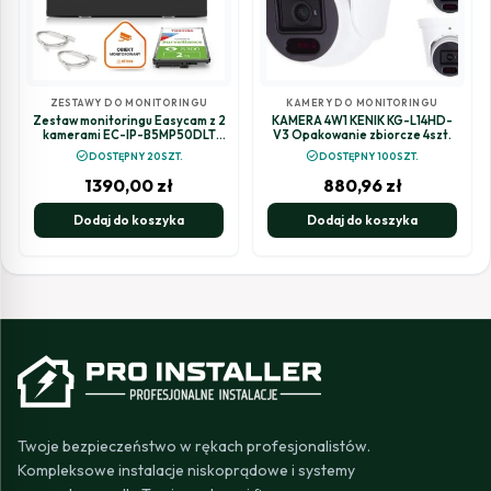
ZESTAWY DO MONITORINGU
KAMERY DO MONITORINGU
Zestaw monitoringu Easycam z 2
KAMERA 4W1 KENIK KG-L14HD-
kamerami EC-IP-B5MP50DLT
V3 Opakowanie zbiorcze 4szt.
5MPx z aktywnym odstraszaniem
check_circle
check_circle
DOSTĘPNY 20SZT.
DOSTĘPNY 100SZT.
1390,00
zł
880,96
zł
Dodaj do koszyka
Dodaj do koszyka
Twoje bezpieczeństwo w rękach profesjonalistów.
Kompleksowe instalacje niskoprądowe i systemy