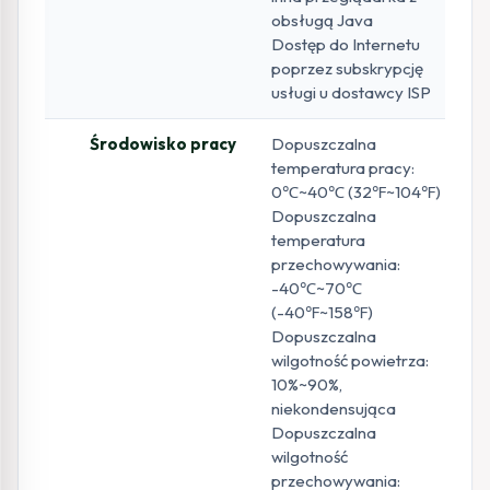
obsługą Java
Dostęp do Internetu
poprzez subskrypcję
usługi u dostawcy ISP
Środowisko pracy
Dopuszczalna
temperatura pracy:
0℃~40℃ (32℉~104℉)
Dopuszczalna
temperatura
przechowywania:
-40℃~70℃
(-40℉~158℉)
Dopuszczalna
wilgotność powietrza:
10%~90%,
niekondensująca
Dopuszczalna
wilgotność
przechowywania: