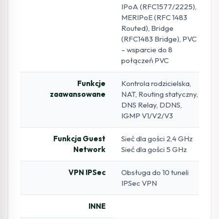
IPoA (RFC1577/2225),
MERIPoE (RFC 1483
Routed), Bridge
(RFC1483 Bridge), PVC
– wsparcie do 8
połączeń PVC
Funkcje
Kontrola rodzicielska,
zaawansowane
NAT, Routing statyczny,
DNS Relay, DDNS,
IGMP V1/V2/V3
Funkcja Guest
Sieć dla gości 2,4 GHz
Network
Sieć dla gości 5 GHz
VPN IPSec
Obsługa do 10 tuneli
IPSec VPN
INNE