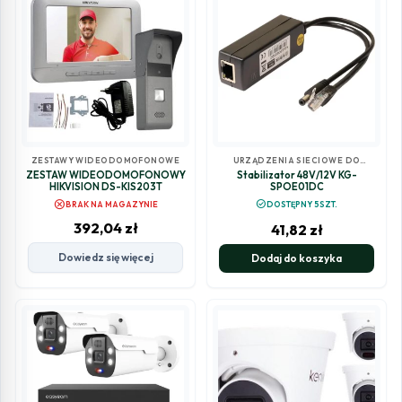
ZESTAWY WIDEODOMOFONOWE
URZĄDZENIA SIECIOWE DO
MONITORINGU
ZESTAW WIDEODOMOFONOWY
Stabilizator 48V/12V KG-
HIKVISION DS-KIS203T
SPOE01DC
cancel
check_circle
BRAK NA MAGAZYNIE
DOSTĘPNY 5SZT.
392,04
zł
41,82
zł
Dowiedz się więcej
Dodaj do koszyka