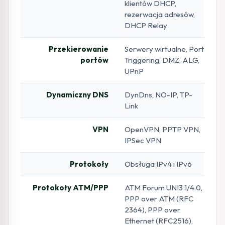
klientów DHCP,
rezerwacja adresów,
DHCP Relay
Przekierowanie
Serwery wirtualne, Port
portów
Triggering, DMZ, ALG,
UPnP
Dynamiczny DNS
DynDns, NO-IP, TP-
Link
VPN
OpenVPN, PPTP VPN,
IPSec VPN
Protokoły
Obsługa IPv4 i IPv6
Protokoły ATM/PPP
ATM Forum UNI3.1/4.0,
PPP over ATM (RFC
2364), PPP over
Ethernet (RFC2516),