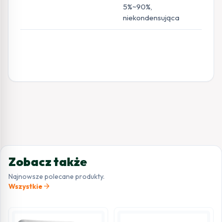
5%~90%,
niekondensująca
Zobacz także
Najnowsze polecane produkty.
arrow_forward
Wszystkie