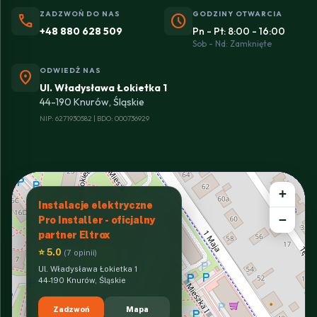
ZADZWOŃ DO NAS
GODZINY OTWARCIA
phone
schedule
+48 880 628 509
Pn - Pt: 8:00 - 16:00
Sob - Nd: Zamknięte
ODWIEDŹ NAS
location_on
Ul. Władysława Łokietka 1
44-190 Knurów, Śląskie
NIP: 6271930582 | BDO: 000736929
+
Instalacje elektryczne
−
Pro Installer - oficjalny
partner Eltrox
⭐ 5.0
(7 opinii)
Ul. Władysława Łokietka 1
44-190 Knurów, Śląskie
Zadzwoń
Mapa