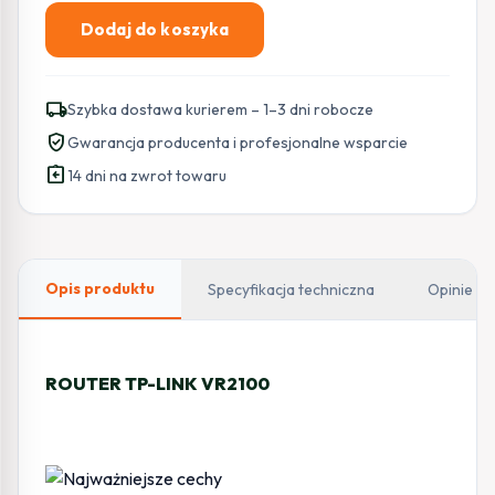
Dodaj do koszyka
ilość
ROUTER
TP-
local_shipping
Szybka dostawa kurierem – 1–3 dni robocze
LINK
verified_user
Gwarancja producenta i profesjonalne wsparcie
VR2100
assignment_return
14 dni na zwrot towaru
Opis produktu
Specyfikacja techniczna
Opinie
ROUTER TP-LINK VR2100