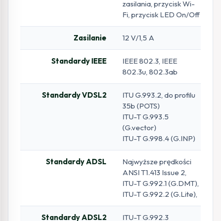
zasilania, przycisk Wi-
Fi, przycisk LED On/Off
Zasilanie
12 V/1,5 A
Standardy IEEE
IEEE 802.3, IEEE
802.3u, 802.3ab
Standardy VDSL2
ITU G.993.2, do profilu
35b (POTS)
ITU-T G.993.5
(G.vector)
ITU-T G.998.4 (G.INP)
Standardy ADSL
Najwyższe prędkości
ANSI T1.413 Issue 2,
ITU-T G.992.1 (G.DMT),
ITU-T G.992.2 (G.Lite),
Standardy ADSL2
ITU-T G.992.3