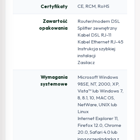
CE, RCM, RoHS
Certyfikaty
Zawartość
Router/modem DSL
opakowania
Splitter zewnętrzny
Kabel DSL RJ-11
Kabel Ethernet RJ-45
Instrukcja szybkiej
instalacji
Zasilacz
Wymagania
Microsoft Windows
systemowe
98SE, NT, 2000, XP,
Vista™ lub Windows 7,
8, 8.1, 10, MAC OS,
NetWare, UNIX lub
Linux
Internet Explorer 11,
Firefox 12.0, Chrome
20.0, Safari 4.0 lub
inna przeglądarka z