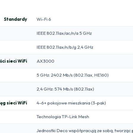
Standardy
Wi-Fi 6
IEEE 802.11ax/ac/n/a 5 GHz
IEEE 802.11ax/n/b/g 2,4 GHz
ci sieci WiFi
AX3000
5 GHz: 2402 Mb/s (802.11ax, HE160)
2,4 GHz: 574 Mb/s (802.11ax)
ęg sieci WiFi
4-6+ pokojowe mieszkania (3-pak)
Technologia TP-Link Mesh
Jednostki Deco współpracują ze sobą, tworząc 