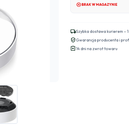
cancel
BRAK W MAGAZYNIE
local_shipping
Szybka dostawa kurierem – 1
verified_user
Gwarancja producenta i pro
assignment_return
14 dni na zwrot towaru