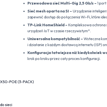
Przewodowa sieć Multi-Gig 2,5 Gb/s –
1 port
Sieć mesh oparta na SI –
Urządzenie inteligen
zapewnić dostęp do połączenia Wi-Fi, które id
TP-Link HomeShield –
Kompleksowa ochrona sie
urządzeń IoT w czasie rzeczywistym*.
Uniwersalna kompatybilność –
Wsteczna komp
i działanie z każdym dostawcą internetu (ISP)
Konfiguracja łatwiejsza niż kiedykolwiek wc
krok po kroku przez cały proces konfiguracji.