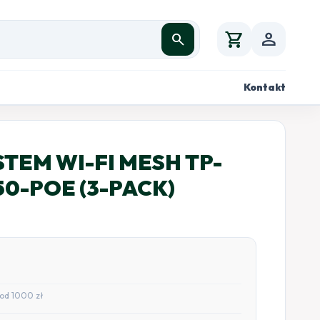
shopping_cart
person
search
Kontakt
EM WI-FI MESH TP-
50-POE (3-PACK)
od 1000 zł