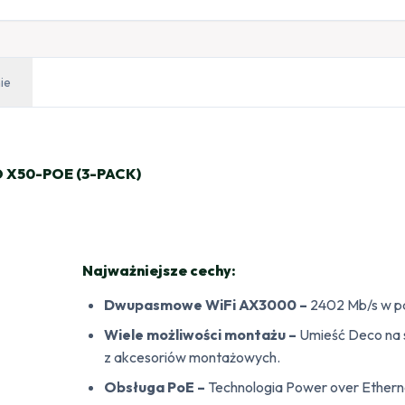
ie
 X50-POE (3-PACK)
Najważniejsze cechy:
Dwupasmowe WiFi AX3000 –
2402 Mb/s w pa
Wiele możliwości montażu –
Umieść Deco na st
z akcesoriów montażowych.
Obsługa PoE –
Technologia Power over Etherne