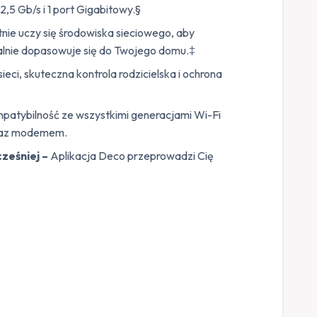
 2,5 Gb/s i 1 port Gigabitowy.§
tnie uczy się środowiska sieciowego, aby
ealnie dopasowuje się do Twojego domu.‡
ci, skuteczna kontrola rodzicielska i ochrona
atybilność ze wszystkimi generacjami Wi-Fi
 oraz modemem.
ześniej –
Aplikacja Deco przeprowadzi Cię