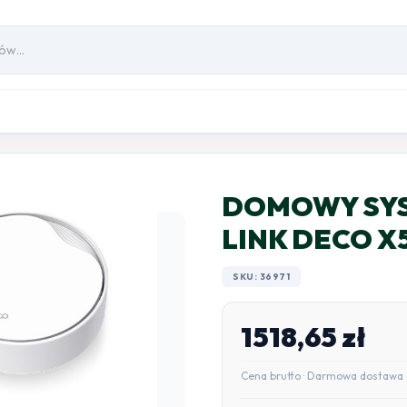
DOMOWY SYST
LINK DECO X
SKU: 36971
1518,65
zł
Cena brutto · Darmowa dostawa 