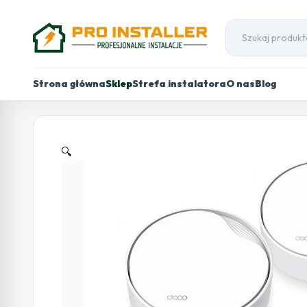
Strona główna
Sklep
Strefa instalatora
O nas
Blog
🔍