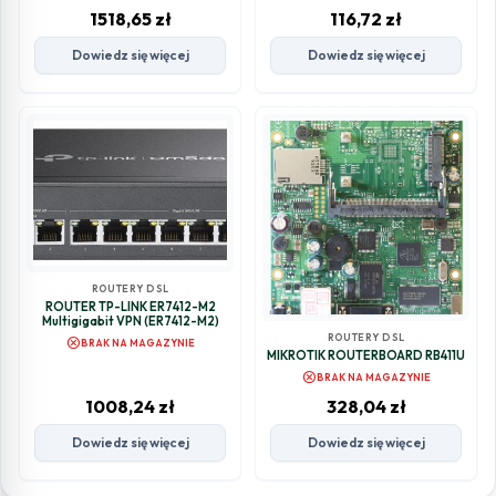
1518,65
zł
116,72
zł
Dowiedz się więcej
Dowiedz się więcej
ROUTERY DSL
ROUTER TP-LINK ER7412-M2
Multigigabit VPN (ER7412-M2)
ROUTERY DSL
cancel
BRAK NA MAGAZYNIE
MIKROTIK ROUTERBOARD RB411U
cancel
BRAK NA MAGAZYNIE
1008,24
zł
328,04
zł
Dowiedz się więcej
Dowiedz się więcej