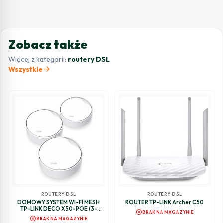
Zobacz także
Więcej z kategorii:
routery DSL
arrow_forward
Wszystkie
ROUTERY DSL
ROUTERY DSL
DOMOWY SYSTEM WI-FI MESH
ROUTER TP-LINK Archer C50
TP-LINK DECO X50-POE (3-
cancel
BRAK NA MAGAZYNIE
PACK)
cancel
BRAK NA MAGAZYNIE