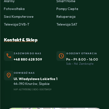
Alarmy
Smart Home
Fotowoltaika
Pompy Ciepła
Sieci Komputerowe
Rekuperacja
Telewizja DVB-T
Telewizja SAT
Kontakt & Sklep
ZADZWOŃ DO NAS
GODZINY OTWARCIA
phone
schedule
+48 880 628 509
Pn - Pt: 8:00 - 16:00
Sob - Nd: Zamknięte
ODWIEDŹ NAS
location_on
Ul. Władysława Łokietka 1
44-190 Knurów, Śląskie
NIP: 6271930582 | BDO: 000736929