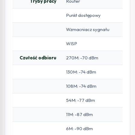
Tryby pracy
Router
Punkt dostępowy
Wzmacniacz sygnału
WISP
Czułość odbioru
270M: -70 dBm
130M: -74 dBm
108M: -74 dBm
54M: -77 dBm
11M: -87 dBm
6M: -90 dBm