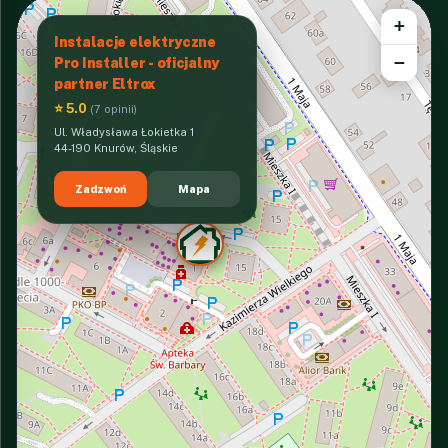
+
Instalacje elektryczne
−
Pro Installer - oficjalny
partner Eltrox
⭐ 5.0
(7 opinii)
Ul. Władysława Łokietka 1
44-190 Knurów, Śląskie
Zadzwoń
Mapa