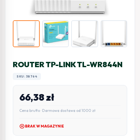
ROUTER TP-LINK TL-WR844N
SKU: 38764
66,38
zł
Cena brutto · Darmowa dostawa od 1000 zł
cancel
BRAK W MAGAZYNIE