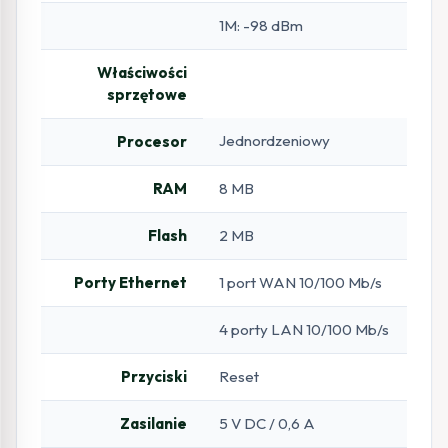
1M: -98 dBm
Właściwości
sprzętowe
Jednordzeniowy
Procesor
RAM
8 MB
Flash
2 MB
Porty Ethernet
1 port WAN 10/100 Mb/s
4 porty LAN 10/100 Mb/s
Przyciski
Reset
Zasilanie
5 V DC / 0,6 A