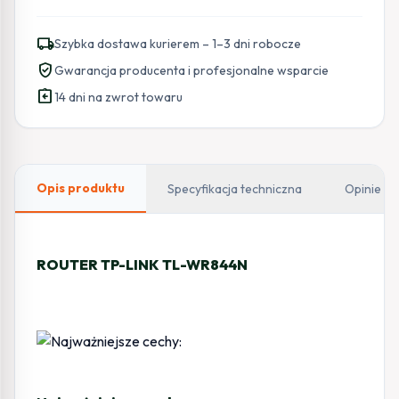
local_shipping
Szybka dostawa kurierem – 1–3 dni robocze
verified_user
Gwarancja producenta i profesjonalne wsparcie
assignment_return
14 dni na zwrot towaru
Opis produktu
Specyfikacja techniczna
Opinie
ROUTER TP-LINK TL-WR844N