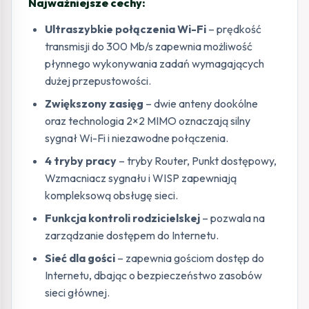
Najważniejsze cechy:
Ultraszybkie połączenia Wi-Fi
– prędkość
transmisji do 300 Mb/s zapewnia możliwość
płynnego wykonywania zadań wymagających
dużej przepustowości.
Zwiększony zasięg
– dwie anteny dookólne
oraz technologia 2×2 MIMO oznaczają silny
sygnał Wi-Fi i niezawodne połączenia.
4 tryby pracy
– tryby Router, Punkt dostępowy,
Wzmacniacz sygnału i WISP zapewniają
kompleksową obsługę sieci.
Funkcja kontroli rodzicielskej
– pozwala na
zarządzanie dostępem do Internetu.
Sieć dla gości
– zapewnia gościom dostęp do
Internetu, dbając o bezpieczeństwo zasobów
sieci głównej.