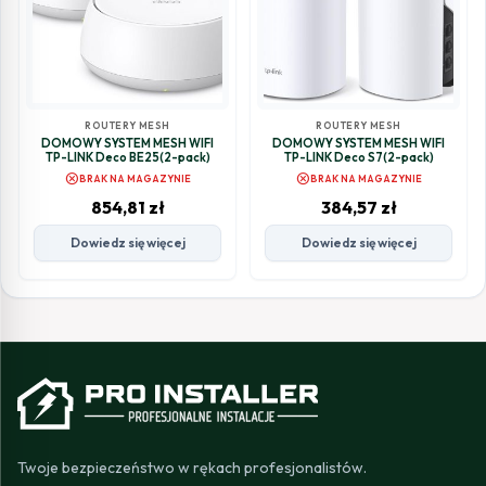
ROUTERY MESH
ROUTERY MESH
DOMOWY SYSTEM MESH WIFI
DOMOWY SYSTEM MESH WIFI
TP-LINK Deco BE25(2-pack)
TP-LINK Deco S7(2-pack)
cancel
cancel
BRAK NA MAGAZYNIE
BRAK NA MAGAZYNIE
854,81
zł
384,57
zł
Dowiedz się więcej
Dowiedz się więcej
Twoje bezpieczeństwo w rękach profesjonalistów.