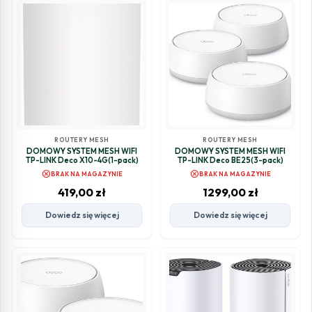
ROUTERY MESH
ROUTERY MESH
DOMOWY SYSTEM MESH WIFI
DOMOWY SYSTEM MESH WIFI
TP-LINK Deco X10-4G(1-pack)
TP-LINK Deco BE25(3-pack)
cancel
cancel
BRAK NA MAGAZYNIE
BRAK NA MAGAZYNIE
419,00
zł
1299,00
zł
Dowiedz się więcej
Dowiedz się więcej