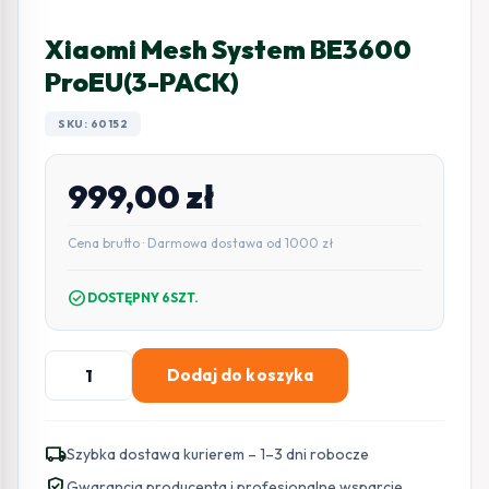
Xiaomi Mesh System BE3600
ProEU(3-PACK)
SKU: 60152
999,00
zł
Cena brutto · Darmowa dostawa od 1000 zł
check_circle
DOSTĘPNY 6SZT.
ilość
Dodaj do koszyka
Xiaomi
Mesh
System
local_shipping
Szybka dostawa kurierem – 1–3 dni robocze
BE3600
verified_user
Gwarancja producenta i profesjonalne wsparcie