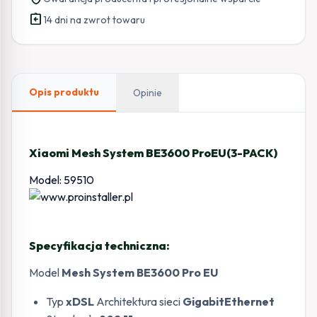
ProEU(3-
assignment_return
PACK)
14 dni na zwrot towaru
Opis produktu
Opinie
Xiaomi Mesh System BE3600 ProEU(3-PACK)
Model: 59510
Specyfikacja techniczna:
Model
Mesh System BE3600 Pro EU
Typ
xDSL
Architektura sieci
GigabitEthernet