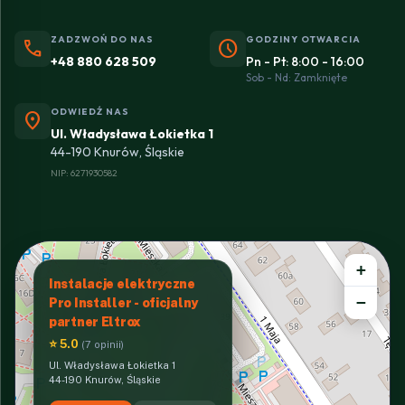
ZADZWOŃ DO NAS
GODZINY OTWARCIA
phone
schedule
+48 880 628 509
Pn - Pt: 8:00 - 16:00
Sob - Nd: Zamknięte
ODWIEDŹ NAS
location_on
Ul. Władysława Łokietka 1
44-190 Knurów, Śląskie
NIP: 6271930582
+
Instalacje elektryczne
−
Pro Installer - oficjalny
partner Eltrox
⭐ 5.0
(7 opinii)
Ul. Władysława Łokietka 1
44-190 Knurów, Śląskie