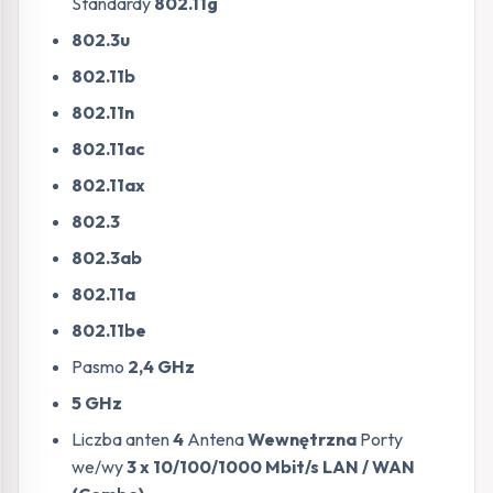
Standardy
802.11g
802.3u
802.11b
802.11n
802.11ac
802.11ax
802.3
802.3ab
802.11a
802.11be
Pasmo
2,4 GHz
5 GHz
Liczba anten
4
Antena
Wewnętrzna
Porty
we/wy
3 x 10/100/1000 Mbit/s LAN / WAN