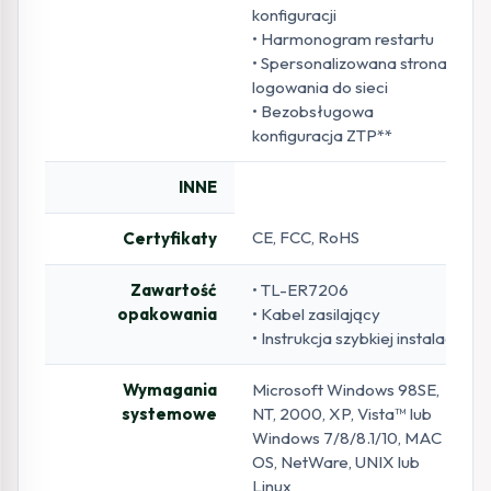
konfiguracji
• Harmonogram restartu
• Spersonalizowana strona
logowania do sieci
• Bezobsługowa
konfiguracja ZTP**
INNE
CE, FCC, RoHS
Certyfikaty
Zawartość
• TL-ER7206
opakowania
• Kabel zasilający
• Instrukcja szybkiej instalacji
Wymagania
Microsoft Windows 98SE,
systemowe
NT, 2000, XP, Vista™ lub
Windows 7/8/8.1/10, MAC
OS, NetWare, UNIX lub
Linux