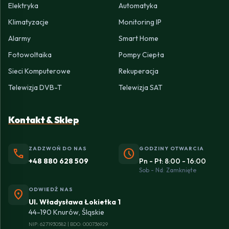
Elektryka
Automatyka
Klimatyzacje
Monitoring IP
Alarmy
Smart Home
Fotowoltaika
Pompy Ciepła
Sieci Komputerowe
Rekuperacja
Telewizja DVB-T
Telewizja SAT
Kontakt & Sklep
ZADZWOŃ DO NAS
GODZINY OTWARCIA
phone
schedule
+48 880 628 509
Pn - Pt: 8:00 - 16:00
Sob - Nd: Zamknięte
ODWIEDŹ NAS
location_on
Ul. Władysława Łokietka 1
44-190 Knurów, Śląskie
NIP: 6271930582 | BDO: 000736929