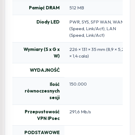
Pamięć DRAM
512 MB
Diody LED
PWR, SYS, SFP WAN, WAN
(Speed, Link/Act), LAN
(Speed, Link/Act)
Wymiary (S x G x
226 × 131 × 35 mm (8,9 × 5,2
W)
× 1,4 cala)
WYDAJNOŚĆ
150.000
Ilość
równoczesnych
sesji
Przepustowość
291,6 Mb/s
VPN IPsec
PODSTAWOWE