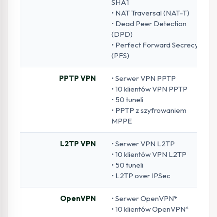
SHA1
• NAT Traversal (NAT-T)
• Dead Peer Detection
(DPD)
• Perfect Forward Secrecy
(PFS)
PPTP VPN
• Serwer VPN PPTP
• 10 klientów VPN PPTP
• 50 tuneli
• PPTP z szyfrowaniem
MPPE
L2TP VPN
• Serwer VPN L2TP
• 10 klientów VPN L2TP
• 50 tuneli
• L2TP over IPSec
OpenVPN
• Serwer OpenVPN*
• 10 klientów OpenVPN*