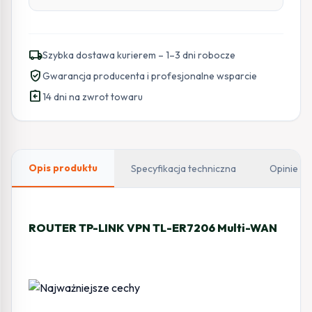
local_shipping
Szybka dostawa kurierem – 1–3 dni robocze
verified_user
Gwarancja producenta i profesjonalne wsparcie
assignment_return
14 dni na zwrot towaru
Opis produktu
Specyfikacja techniczna
Opinie
ROUTER TP-LINK VPN TL-ER7206 Multi-WAN