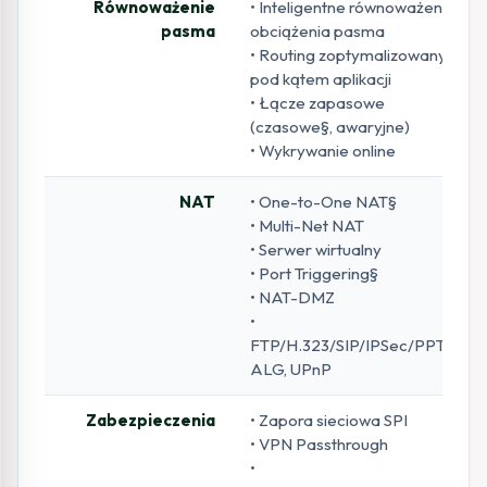
Równoważenie
• Inteligentne równoważenie
pasma
obciążenia pasma
• Routing zoptymalizowany
pod kątem aplikacji
• Łącze zapasowe
(czasowe§, awaryjne)
• Wykrywanie online
NAT
• One-to-One NAT§
• Multi-Net NAT
• Serwer wirtualny
• Port Triggering§
• NAT-DMZ
•
FTP/H.323/SIP/IPSec/PPTP
ALG, UPnP
Zabezpieczenia
• Zapora sieciowa SPI
• VPN Passthrough
•