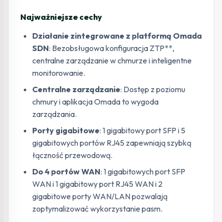
Najważniejsze cechy
Działanie zintegrowane z platformą Omada
SDN
: Bezobsługowa konfiguracja ZTP**,
centralne zarządzanie w chmurze i inteligentne
monitorowanie.
Centralne zarządzanie
: Dostęp z poziomu
chmury i aplikacja Omada to wygoda
zarządzania.
Porty gigabitowe
: 1 gigabitowy port SFP i 5
gigabitowych portów RJ45 zapewniają szybką
łączność przewodową.
Do 4 portów WAN
: 1 gigabitowych port SFP
WAN i 1 gigabitowy port RJ45 WAN i 2
gigabitowe porty WAN/LAN pozwalają
zoptymalizować wykorzystanie pasm.