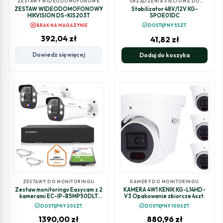
ZESTAWY WIDEODOMOFONOWE
URZĄDZENIA SIECIOWE DO
MONITORINGU
ZESTAW WIDEODOMOFONOWY
Stabilizator 48V/12V KG-
HIKVISION DS-KIS203T
SPOE01DC
cancel
check_circle
BRAK NA MAGAZYNIE
DOSTĘPNY 5SZT.
392,04
zł
41,82
zł
Dowiedz się więcej
Dodaj do koszyka
ZESTAWY DO MONITORINGU
KAMERY DO MONITORINGU
Zestaw monitoringu Easycam z 2
KAMERA 4W1 KENIK KG-L14HD-
kamerami EC-IP-B5MP50DLT
V3 Opakowanie zbiorcze 4szt.
5MPx z aktywnym odstraszaniem
check_circle
check_circle
DOSTĘPNY 20SZT.
DOSTĘPNY 100SZT.
1390,00
zł
880,96
zł