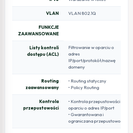
VLAN
VLAN 802.1Q
FUNKCJE
ZAAWANSOWANE
Filtrowanie w oparciu o
Listy kontroli
adres
dostępu (ACL)
IP/port/protokół/nazwę
domeny
Routing
• Routing statyczny
zaawansowany
• Policy Routing
Kontrola
• Kontrola przepustowości w
przepustowości
oparciu o adres IP/port
• Gwarantowana i
ograniczana przepustowość