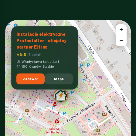
+
Instalacje elektryczne
−
Pro Installer - oficjalny
partner Eltrox
⭐ 5.0
(7 opinii)
Ul. Władysława Łokietka 1
44-190 Knurów, Śląskie
Zadzwoń
Mapa