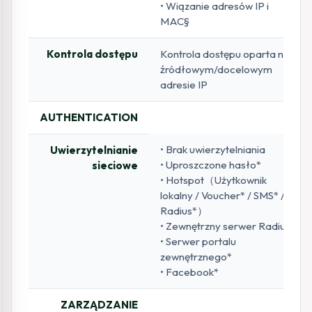
• Wiązanie adresów IP i
MAC§
Kontrola dostępu
Kontrola dostępu oparta na
źródłowym/docelowym
adresie IP
AUTHENTICATION
• Brak uwierzytelniania
Uwierzytelnianie
• Uproszczone hasło*
sieciowe
• Hotspot（Użytkownik
lokalny / Voucher* / SMS* /
Radius*）
• Zewnętrzny serwer Radius
• Serwer portalu
zewnętrznego*
• Facebook*
ZARZĄDZANIE