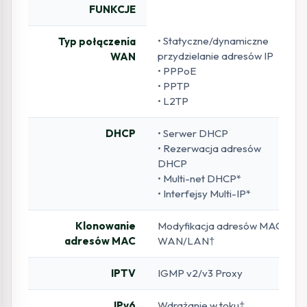
FUNKCJE
• Statyczne/dynamiczne
Typ połączenia
przydzielanie adresów IP
WAN
• PPPoE
• PPTP
• L2TP
DHCP
• Serwer DHCP
• Rezerwacja adresów
DHCP
• Multi-net DHCP*
• Interfejsy Multi-IP*
Klonowanie
Modyfikacja adresów MAC
adresów MAC
WAN/LAN†
IPTV
IGMP v2/v3 Proxy
IPv6
Wdrażanie w toku‡