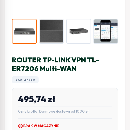
ROUTER TP-LINK VPN TL-
ER7206 Multi-WAN
SKU: 27960
495,74
zł
Cena brutto · Darmowa dostawa od 1000 zł
cancel
BRAK W MAGAZYNIE