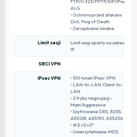
FTP/H.323/PPTP/SIP/IPsec
ALG
• Ochrona przed atakami
DoS, Ping of Death
• Zarządzanie lokalne
Limit sesji
Limit sesji oparty na adresie
IP
SIECI VPN
• 100 tuneli IPsec VPN
IPsec VPN
• LAN-to-LAN, Client-to-
LAN
• 2 tryby negocjacji –
Main/Aggressive
• Szyfrowanie DES, 3DES,
AES128, AES192, AES256
• IKE v1/v2*
• Uwierzytelnianie MD5,