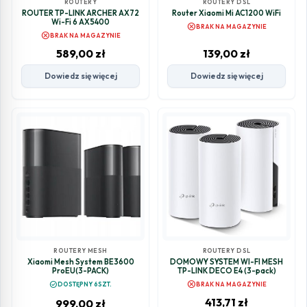
ROUTERY
ROUTERY DSL
ROUTER TP-LINK ARCHER AX72
Router Xiaomi Mi AC1200 WiFi
Wi-Fi 6 AX5400
cancel
BRAK NA MAGAZYNIE
cancel
BRAK NA MAGAZYNIE
589,00
zł
139,00
zł
Dowiedz się więcej
Dowiedz się więcej
ROUTERY MESH
ROUTERY DSL
Xiaomi Mesh System BE3600
DOMOWY SYSTEM WI-FI MESH
ProEU(3-PACK)
TP-LINK DECO E4 (3-pack)
cancel
check_circle
DOSTĘPNY 6SZT.
BRAK NA MAGAZYNIE
413,71
zł
999,00
zł