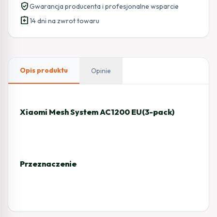
verified_user
Gwarancja producenta i profesjonalne wsparcie
assignment_return
14 dni na zwrot towaru
Opis produktu
Opinie
Xiaomi Mesh System AC1200 EU(3-pack)
Przeznaczenie