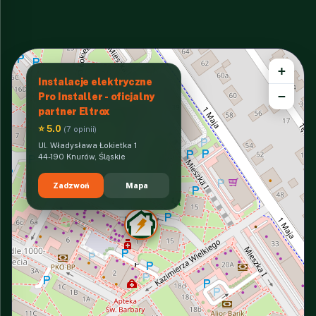
+
Instalacje elektryczne
−
Pro Installer - oficjalny
partner Eltrox
⭐ 5.0
(7 opinii)
Ul. Władysława Łokietka 1
44-190 Knurów, Śląskie
Zadzwoń
Mapa