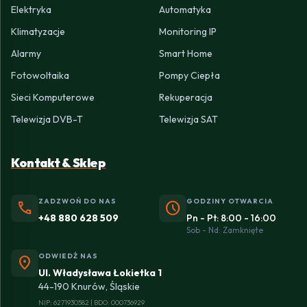
Elektryka
Automatyka
Klimatyzacje
Monitoring IP
Alarmy
Smart Home
Fotowoltaika
Pompy Ciepła
Sieci Komputerowe
Rekuperacja
Telewizja DVB-T
Telewizja SAT
Kontakt & Sklep
ZADZWOŃ DO NAS
GODZINY OTWARCIA
phone
schedule
+48 880 628 509
Pn - Pt: 8:00 - 16:00
Sob - Nd: Zamknięte
ODWIEDŹ NAS
location_on
Ul. Władysława Łokietka 1
44-190 Knurów, Śląskie
NIP: 6271930582 | BDO: 000736929