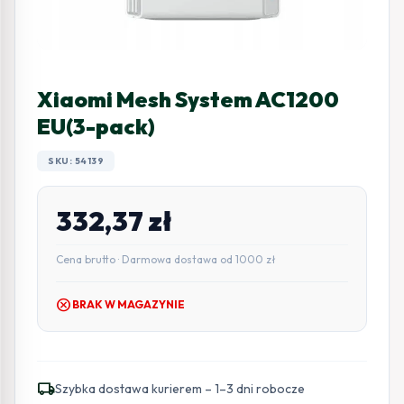
Xiaomi Mesh System AC1200
EU(3-pack)
SKU: 54139
332,37
zł
Cena brutto · Darmowa dostawa od 1000 zł
cancel
BRAK W MAGAZYNIE
local_shipping
Szybka dostawa kurierem – 1–3 dni robocze