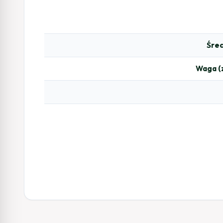
Śre
Waga (