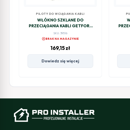
PILOTY DO WCIĄGANIA KABLI
PI
WŁÓKNO SZKLANE DO
W
PRZECIĄGANIA KABLI GETFORT
PRZE
4,5mm/50m
SKU: 39516
cancel
BRAK NA MAGAZYNIE
169,15
zł
Dowiedz się więcej