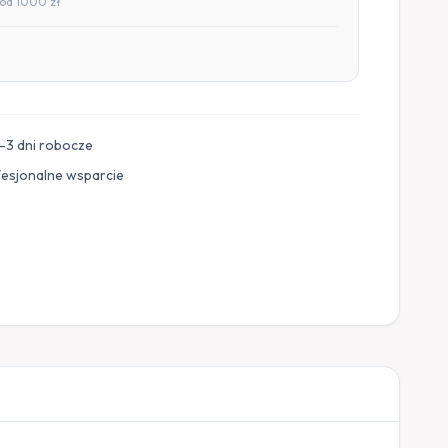
od 1000 zł
–3 dni robocze
fesjonalne wsparcie