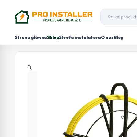
Strona główna
Sklep
Strefa instalatora
O nas
Blog
🔍