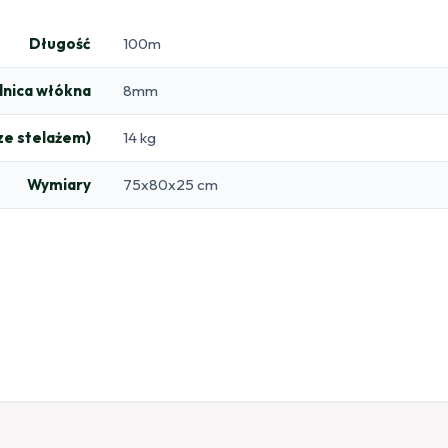
Długość
100m
dnica włókna
8mm
ze stelażem)
14 kg
Wymiary
75x80x25 cm