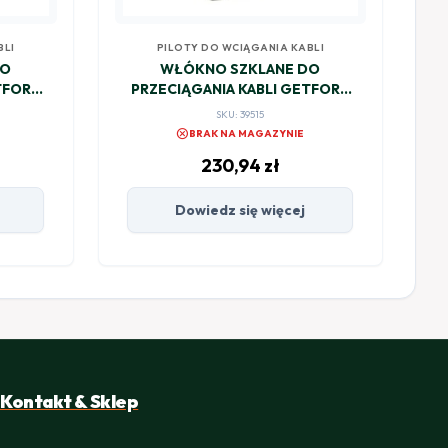
BLI
PILOTY DO WCIĄGANIA KABLI
DO
WŁÓKNO SZKLANE DO
TFORT
PRZECIĄGANIA KABLI GETFORT
4,5mm/100m
SKU: 39515
cancel
BRAK NA MAGAZYNIE
230,94
zł
Dowiedz się więcej
Kontakt & Sklep