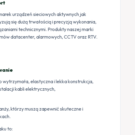
rt
ę marek urządzeń sieciowych aktywnych jak
ują się dużą trwałością i precyzją wykonania,
zaniami technicznymi. Produkty naszej marki
temów datacenter, alarmowych, CCTV oraz RTV.
wanie
to wytrzymała, elastyczna i lekka konstrukcja,
alacji kabli elektrycznych,
ranży, którzy muszą zapewnić skuteczne i
kach.
ku to: