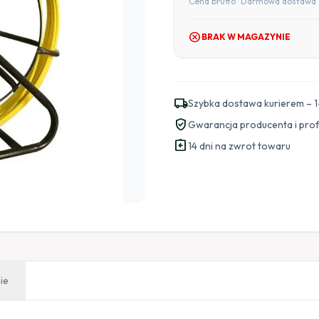
Cena brutto · Darmowa dostawa 
cancel
BRAK W MAGAZYNIE
local_shipping
Szybka dostawa kurierem – 1
verified_user
Gwarancja producenta i pro
assignment_return
14 dni na zwrot towaru
ie