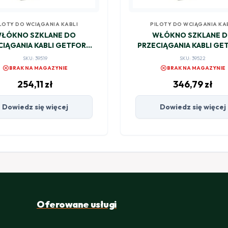
LOTY DO WCIĄGANIA KABLI
PILOTY DO WCIĄGANIA KA
ŁÓKNO SZKLANE DO
WŁÓKNO SZKLANE 
CIĄGANIA KABLI GETFORT
PRZECIĄGANIA KABLI GE
6mm/50m
8mm/50m
SKU: 39519
SKU: 39522
cancel
cancel
BRAK NA MAGAZYNIE
BRAK NA MAGAZYNIE
254,11
zł
346,79
zł
Dowiedz się więcej
Dowiedz się więcej
Oferowane usługi