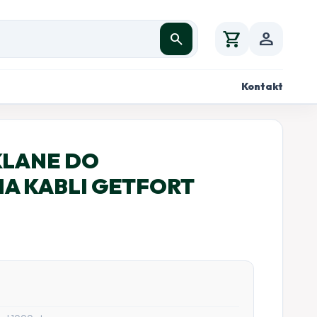
shopping_cart
person
search
Kontakt
LANE DO
A KABLI GETFORT