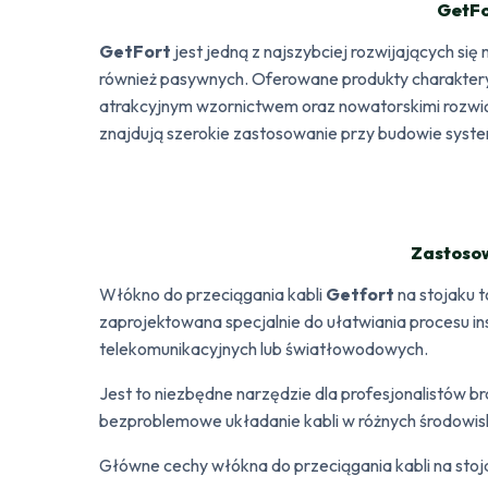
GetFo
GetFort
jest jedną z najszybciej rozwijających si
również pasywnych. Oferowane produkty charakteryz
atrakcyjnym wzornictwem oraz nowatorskimi rozwią
znajdują szerokie zastosowanie przy budowie sys
Zastoso
Włókno do przeciągania kabli
Getfort
na stojaku 
zaprojektowana specjalnie do ułatwiania procesu inst
telekomunikacyjnych lub światłowodowych.
Jest to niezbędne narzędzie dla profesjonalistów b
bezproblemowe układanie kabli w różnych środowis
Główne cechy włókna do przeciągania kabli na stoja