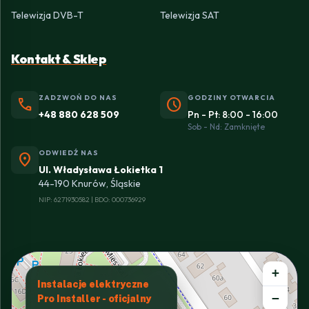
Telewizja DVB-T
Telewizja SAT
Kontakt & Sklep
ZADZWOŃ DO NAS
GODZINY OTWARCIA
phone
schedule
+48 880 628 509
Pn - Pt: 8:00 - 16:00
Sob - Nd: Zamknięte
ODWIEDŹ NAS
location_on
Ul. Władysława Łokietka 1
44-190 Knurów, Śląskie
NIP: 6271930582 | BDO: 000736929
+
Instalacje elektryczne
−
Pro Installer - oficjalny