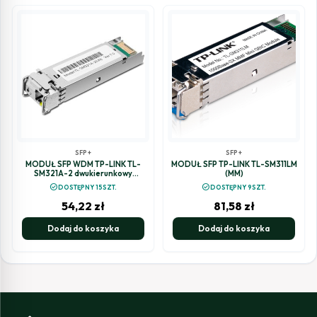
SFP+
SFP+
MODUŁ SFP WDM TP-LINK TL-
MODUŁ SFP TP-LINK TL-SM311LM
SM321A-2 dwukierunkowy
(MM)
1000Base-BX
check_circle
check_circle
DOSTĘPNY 15SZT.
DOSTĘPNY 9SZT.
54,22
zł
81,58
zł
Dodaj do koszyka
Dodaj do koszyka