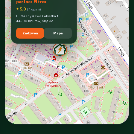
partner Eltrox
⭐ 5.0
(7 opinii)
Ul. Władysława Łokietka 1
44-190 Knurów, Śląskie
Zadzwoń
Mapa
INTERACTIVE VIEW