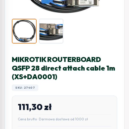
MIKROTIK ROUTERBOARD
QSFP 28 direct attach cable 1m
(XS+DA0001)
SKU: 27407
111,30
zł
Cena brutto · Darmowa dostawa od 1000 zł