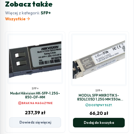
Zobacz także
Więcej z kategorii:
SFP+
arrow_forward
Wszystkie
SFP+
SFP+
Moduł Hikvision HK-SFP-1.25G-
MODUŁ SFP MIKROTIK S-
850-DF-MM
85DLC05D 1.25G MM 550m
cancel
850nm
BRAK NA MAGAZYNIE
check_circle
DOSTĘPNY 5SZT.
237,39
zł
66,20
zł
Dowiedz się więcej
Dodaj do koszyka