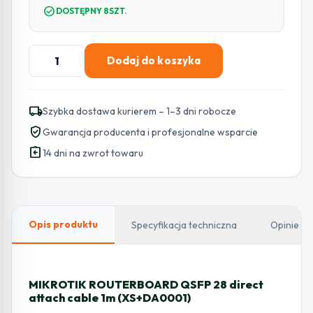
check_circle
DOSTĘPNY 8SZT.
ilość
Dodaj do koszyka
MIKROTIK
ROUTERBOARD
QSFP
local_shipping
Szybka dostawa kurierem – 1–3 dni robocze
28
verified_user
Gwarancja producenta i profesjonalne wsparcie
direct
assignment_return
attach
14 dni na zwrot towaru
cable
1m
(XS+DA0001)
Opis produktu
Specyfikacja techniczna
Opinie
MIKROTIK ROUTERBOARD QSFP 28 direct
attach cable 1m (XS+DA0001)