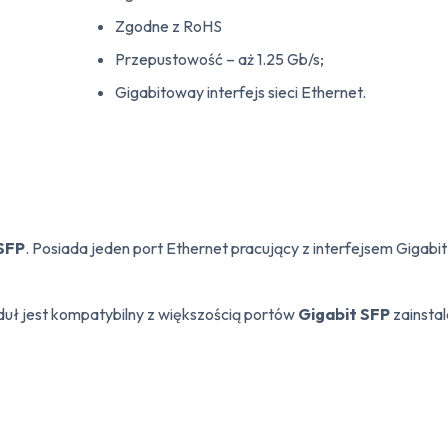
Zgodne z RoHS
Przepustowość – aż 1.25 Gb/s;
Gigabitoway interfejs sieci Ethernet.
 SFP
. Posiada jeden port Ethernet pracujący z interfejsem Gigabi
duł jest kompatybilny z większością portów
Gigabit SFP
zainsta