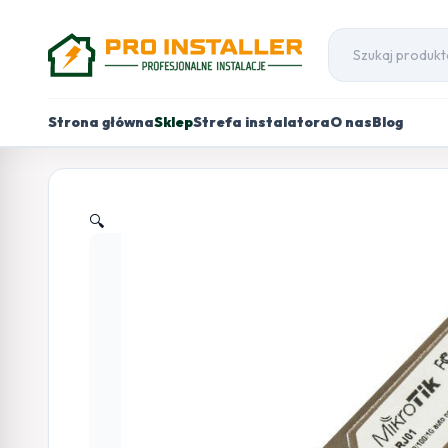
Strona główna
Sklep
Strefa instalatora
O nas
Blog
🔍