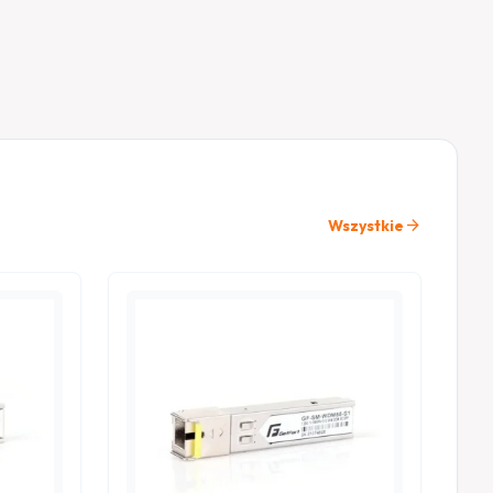
arrow_forward
Wszystkie