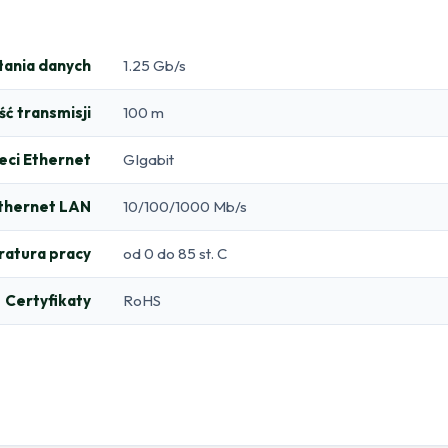
łania danych
1.25 Gb/s
ć transmisji
100 m
ieci Ethernet
GIgabit
Ethernet LAN
10/100/1000 Mb/s
atura pracy
od 0 do 85 st. C
Certyfikaty
RoHS