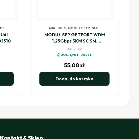
P+
MINI GBIC
,
MODUŁY SFP
,
SFP+
DUAL
MODUŁ SFP GETFORT WDM
X1310
1.25Gbps 3KM SC SM,
TX1550/RX1310
SKU: 28484
check_circle
DOSTĘPNY 100SZT.
55,00
zł
Dodaj do koszyka
Kontakt & Sklep