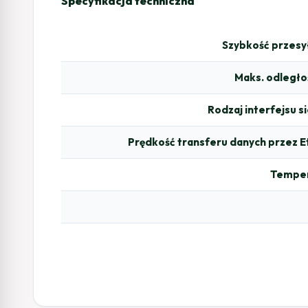
Specyfikacja techniczna
Szybkość przesy
Maks. odległoś
Rodzaj interfejsu s
Prędkość transferu danych przez 
Temper