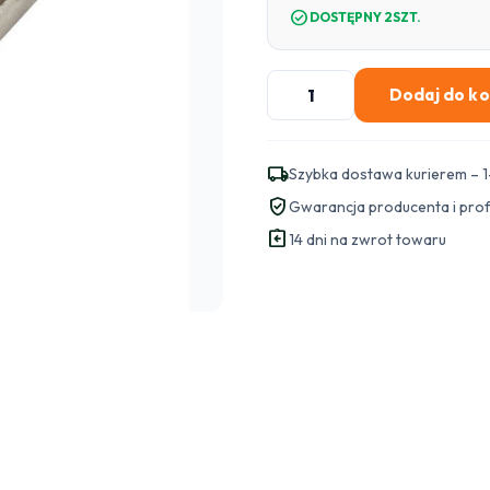
check_circle
DOSTĘPNY 2SZT.
ilość
Dodaj do k
MODUŁ
SFP
MIKROTIK
local_shipping
Szybka dostawa kurierem – 1
S-
verified_user
Gwarancja producenta i pro
RJ01
assignment_return
10/100/1000M
14 dni na zwrot towaru