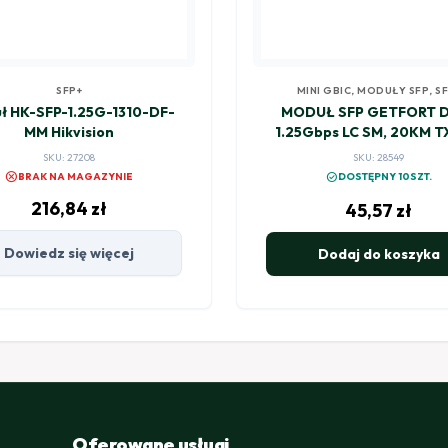
SFP+
MINI GBIC
,
MODUŁY SFP
,
SF
ł HK-SFP-1.25G-1310-DF-
MODUŁ SFP GETFORT 
MM Hikvision
1.25Gbps LC SM, 20KM T
SKU: 27208
SKU: 28549
cancel
check_circle
BRAK NA MAGAZYNIE
DOSTĘPNY 10SZT.
216,84
zł
45,57
zł
Dowiedz się więcej
Dodaj do koszyka
Oferowane usługi