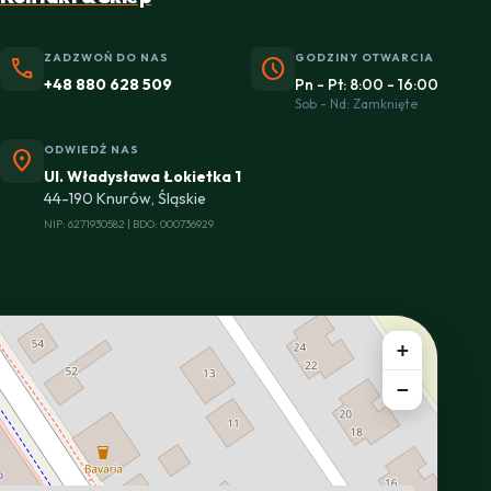
ZADZWOŃ DO NAS
GODZINY OTWARCIA
phone
schedule
+48 880 628 509
Pn - Pt: 8:00 - 16:00
Sob - Nd: Zamknięte
ODWIEDŹ NAS
location_on
Ul. Władysława Łokietka 1
44-190 Knurów, Śląskie
NIP: 6271930582 | BDO: 000736929
+
−