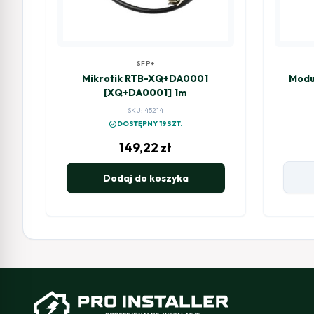
SFP+
Mikrotik RTB-XQ+DA0001
Modu
[XQ+DA0001] 1m
SKU: 45214
check_circle
DOSTĘPNY 19SZT.
149,22
zł
Dodaj do koszyka