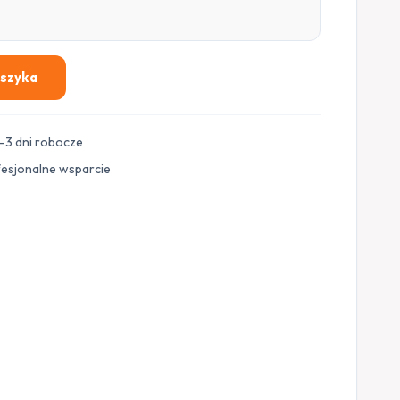
oszyka
–3 dni robocze
fesjonalne wsparcie