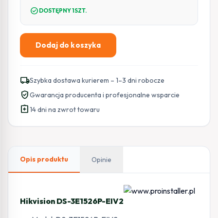
check_circle
DOSTĘPNY 1SZT.
Dodaj do koszyka
ilość
Hikvision
DS-
local_shipping
Szybka dostawa kurierem – 1–3 dni robocze
3E1526P-
verified_user
Gwarancja producenta i profesjonalne wsparcie
EIV2
assignment_return
14 dni na zwrot towaru
Opis produktu
Opinie
Hikvision DS-3E1526P-EIV2