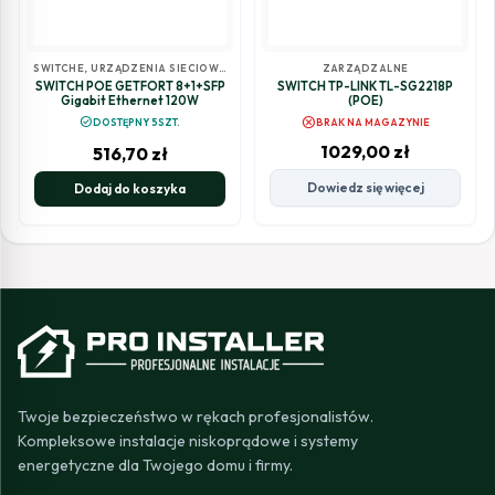
SWITCHE
,
URZĄDZENIA SIECIOWE
ZARZĄDZALNE
DO MONITORINGU
SWITCH POE GETFORT 8+1+SFP
SWITCH TP-LINK TL-SG2218P
Gigabit Ethernet 120W
(POE)
cancel
check_circle
DOSTĘPNY 5SZT.
BRAK NA MAGAZYNIE
1029,00
zł
516,70
zł
Dowiedz się więcej
Dodaj do koszyka
Twoje bezpieczeństwo w rękach profesjonalistów.
Kompleksowe instalacje niskoprądowe i systemy
energetyczne dla Twojego domu i firmy.