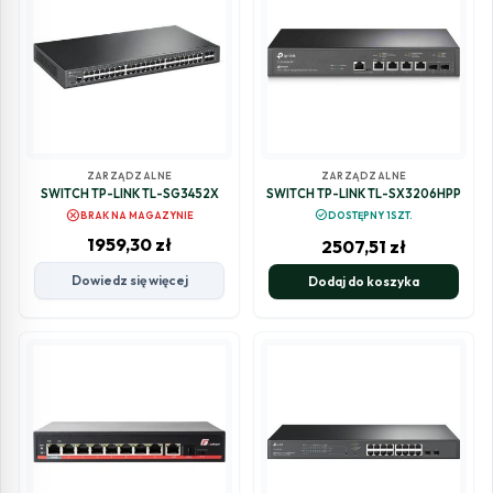
ZARZĄDZALNE
ZARZĄDZALNE
SWITCH TP-LINK TL-SG3452X
SWITCH TP-LINK TL-SX3206HPP
cancel
check_circle
BRAK NA MAGAZYNIE
DOSTĘPNY 1SZT.
1959,30
zł
2507,51
zł
Dowiedz się więcej
Dodaj do koszyka