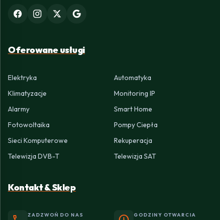
Oferowane usługi
Elektryka
Automatyka
Klimatyzacje
Monitoring IP
Alarmy
Smart Home
Fotowoltaika
Pompy Ciepła
Sieci Komputerowe
Rekuperacja
Telewizja DVB-T
Telewizja SAT
Kontakt & Sklep
ZADZWOŃ DO NAS
GODZINY OTWARCIA
phone
schedule