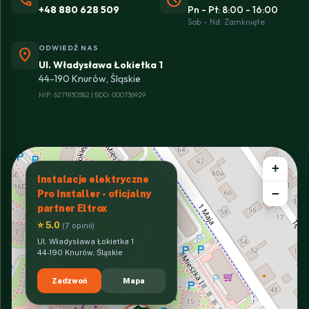
+48 880 628 509
Pn - Pt: 8:00 - 16:00
Sob - Nd: Zamknięte
ODWIEDŹ NAS
location_on
Ul. Władysława Łokietka 1
44-190 Knurów, Śląskie
NIP: 6271930582 | BDO: 000736929
+
Instalacje elektryczne
−
Pro Installer - oficjalny
partner Eltrox
⭐ 5.0
(7 opinii)
Ul. Władysława Łokietka 1
44-190 Knurów, Śląskie
Zadzwoń
Mapa