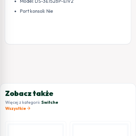
Model: DS-3E1526P-EIV2
Port konsoli: Nie
Zobacz także
Więcej z kategorii:
Switche
arrow_forward
Wszystkie