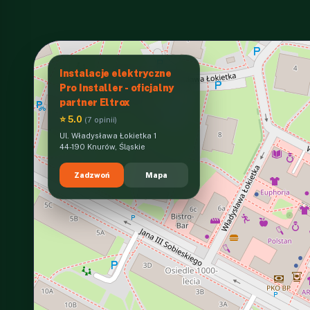
Instalacje elektryczne
Pro Installer - oficjalny
partner Eltrox
⭐ 5.0
(7 opinii)
Ul. Władysława Łokietka 1
44-190 Knurów, Śląskie
Zadzwoń
Mapa