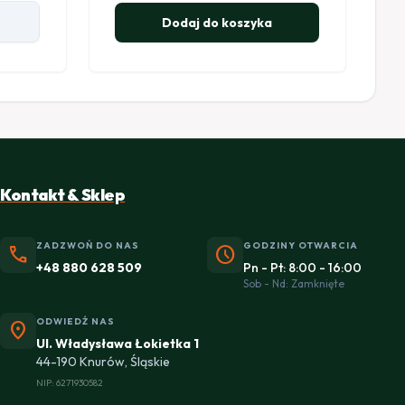
Dodaj do koszyka
Kontakt & Sklep
ZADZWOŃ DO NAS
GODZINY OTWARCIA
phone
schedule
+48 880 628 509
Pn - Pt: 8:00 - 16:00
Sob - Nd: Zamknięte
ODWIEDŹ NAS
location_on
Ul. Władysława Łokietka 1
44-190 Knurów, Śląskie
NIP: 6271930582