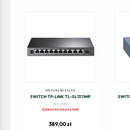
NIEZARZĄDZALNE
SWITCH TP-LINK TL-SL1311MP
SWITC
SKU: 29101
cancel
BRAK NA MAGAZYNIE
389,00
zł