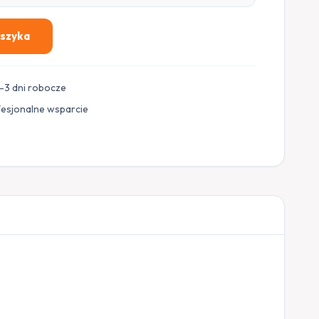
oszyka
–3 dni robocze
fesjonalne wsparcie