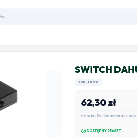
SWITCH DAH
SKU: 40170
62,30
zł
Cena brutto · Darmowa dostawa 
check_circle
DOSTĘPNY 256SZT.