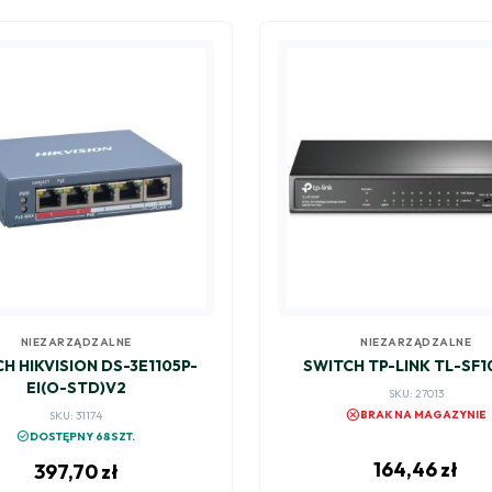
NIEZARZĄDZALNE
NIEZARZĄDZALNE
H HIKVISION DS-3E1105P-
SWITCH TP-LINK TL-SF
EI(O-STD)V2
SKU: 27013
cancel
BRAK NA MAGAZYNIE
SKU: 31174
check_circle
DOSTĘPNY 68SZT.
164,46
zł
397,70
zł