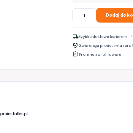
ilość
Dodaj do k
SWITCH
DAHUA
PFS3005-
local_shipping
Szybka dostawa kurierem – 1
5GT-
verified_user
Gwarancja producenta i pro
V2
assignment_return
14 dni na zwrot towaru