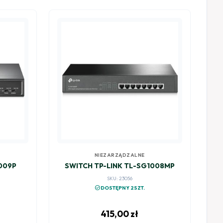
NIEZARZĄDZALNE
1009P
SWITCH TP-LINK TL-SG1008MP
SKU: 23056
check_circle
DOSTĘPNY 2SZT.
415,00
zł