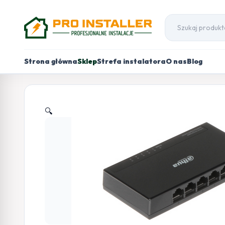
Strona główna
Sklep
Strefa instalatora
O nas
Blog
🔍