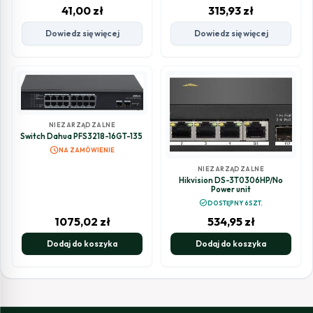
41,00
zł
315,93
zł
Dowiedz się więcej
Dowiedz się więcej
NIEZARZĄDZALNE
Switch Dahua PFS3218-16GT-135
schedule
NA ZAMÓWIENIE
NIEZARZĄDZALNE
Hikvision DS-3T0306HP/No
Power unit
check_circle
DOSTĘPNY 6SZT.
1075,02
zł
534,95
zł
Dodaj do koszyka
Dodaj do koszyka