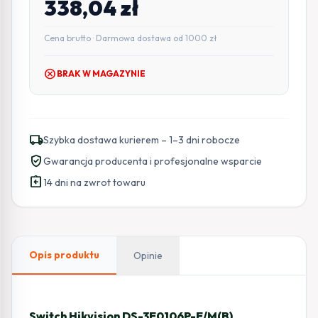
338,04
zł
Cena brutto · Darmowa dostawa od 1000 zł
cancel
BRAK W MAGAZYNIE
local_shipping
Szybka dostawa kurierem – 1–3 dni robocze
verified_user
Gwarancja producenta i profesjonalne wsparcie
assignment_return
14 dni na zwrot towaru
Opis produktu
Opinie
Switch Hikvision DS-3E0106P-E/M(B)