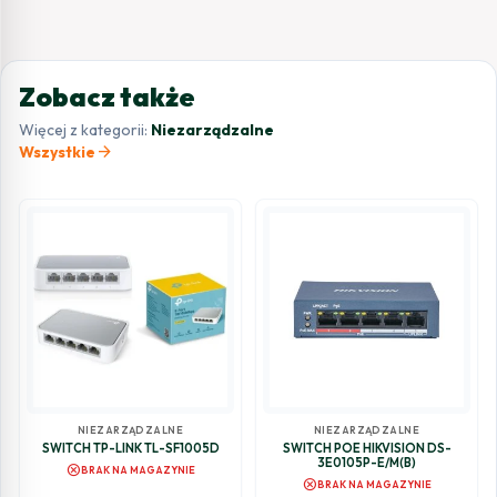
Zobacz także
Więcej z kategorii:
Niezarządzalne
arrow_forward
Wszystkie
NIEZARZĄDZALNE
NIEZARZĄDZALNE
SWITCH TP-LINK TL-SF1005D
SWITCH POE HIKVISION DS-
3E0105P-E/M(B)
cancel
BRAK NA MAGAZYNIE
cancel
BRAK NA MAGAZYNIE