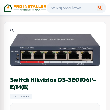
search
🔍
Switch Hikvision DS-3E0106P-
E/M(B)
SKU: 63646