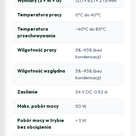
Wymiary (S × W × G)
121,1 × 83,1 × 27,6 mm
Temperatura pracy
0°C do 40°C
Temperatura
−40°C do 85°C
przechowywania
Wilgotność pracy
5%–95% (bez
kondensacji)
Wilgotność względna
5%–95% (bez
kondensacji)
Zasilanie
54 V DC, 0,92 A
Maks. pobór mocy
50 W
Pobór mocy w trybie
< 3 W
bez obciążenia