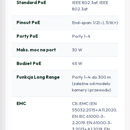
Standard PoE
IEEE 802.3af, IEEE
802.3at
Pinout PoE
End-span: 1/2(–), 3/6(+)
Porty PoE
Porty 1–4
Maks. moc na port
30 W
Budżet PoE
45 W
Funkcja Long Range
Porty 1–4: do 300 m
(zależne od modelu
kamery i przewodu)
EMC
CE-EMC (EN
55032:2015+A11:2020,
EN IEC 61000-3-
2:2019, EN 61000-3-
3:2013+A1:2019, EN