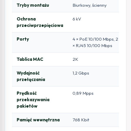
Tryby montażu
Biurkowy, ścienny
Ochrona
6 kV
przeciwprzepięciowa
Porty
4 × PoE 10/100 Mbps, 2
× RJ45 10/100 Mbps
Tablica MAC
2K
Wydajność
1,2 Gbps
przełączania
Prędkość
0,89 Mpps
przekazywania
pakietów
Pamięć wewnętrzna
768 Kbit