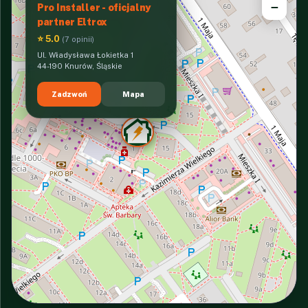
−
Pro Installer - oficjalny
partner Eltrox
⭐ 5.0
(7 opinii)
Ul. Władysława Łokietka 1
44-190 Knurów, Śląskie
Zadzwoń
Mapa
INTERACTIVE VIEW