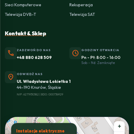
Sieci Komputerowe
Rekuperacja
Telewizja DVB-T
Telewizja SAT
Kontakt & Sklep
ZADZWOŃ DO NAS
GODZINY OTWARCIA
phone
schedule
+48 880 628 509
Pn - Pt: 8:00 - 16:00
Sob - Nd: Zamknięte
ODWIEDŹ NAS
location_on
Ul. Władysława Łokietka 1
44-190 Knurów, Śląskie
NIP: 6271930582 | BDO: 000736929
+
Instalacje elektryczne