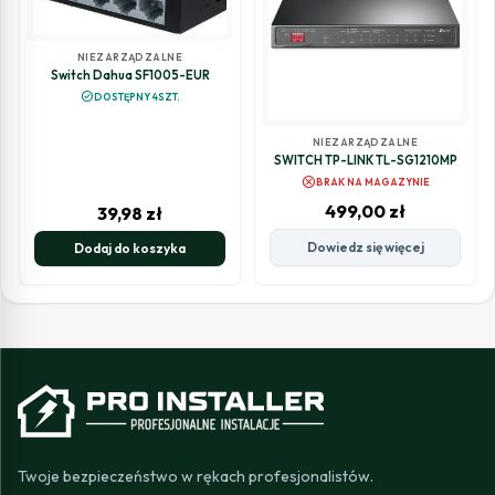
NIEZARZĄDZALNE
Switch Dahua SF1005-EUR
check_circle
DOSTĘPNY 4SZT.
NIEZARZĄDZALNE
SWITCH TP-LINK TL-SG1210MP
cancel
BRAK NA MAGAZYNIE
499,00
zł
39,98
zł
Dowiedz się więcej
Dodaj do koszyka
Twoje bezpieczeństwo w rękach profesjonalistów.