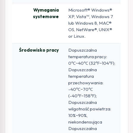
Wymagania
Microsoft® Windows®
systemowe
XP, Vista™, Windows 7
lub Windows 8, MAC®
OS, NetWare®, UNIX®
or Linux.
Środowisko pracy
Dopuszczalna
temperatura pracy:
0℃~40℃ (32℉~104℉);
Dopuszczalna
temperatura
przechowywania:
-40℃~70℃
(-40℉~158℉);
Dopuszczalna
wilgotność powietrza:
10%~90%,
niekondensująca
Dopuszczalna