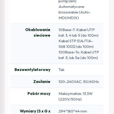
połączeń)
Automatyczne
krosowanie (Auto-
MDI/MDIX)
Okablowanie
10Base-T: Kabel UTP
sieciowe
kat. 3, 4 lub 5 (do 100m)
Kabel STP EIA/TIA-
568 100Ω (do 100m)
100Base-Tx: Kabel UTP
kat. 5, lub 5e (do 100m)
Bezwentylatorowy
Tak
Zasilanie
100-240VAC, 50/60Hz
Pobór mocy
Maksymalnie: 13,3W
(220V/50Hz)
Wymiary (S x G x
294*180*44 mm