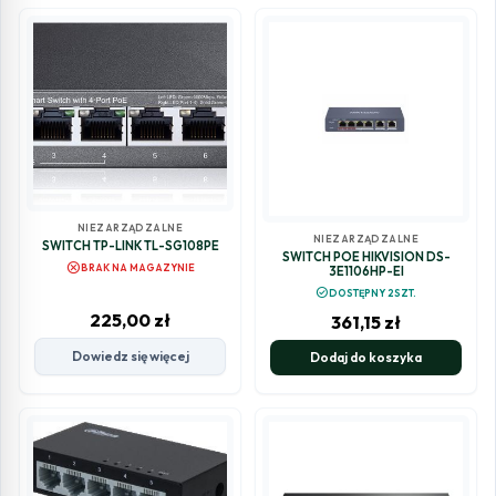
NIEZARZĄDZALNE
NIEZARZĄDZALNE
SWITCH TP-LINK TL-SG108PE
SWITCH POE HIKVISION DS-
cancel
BRAK NA MAGAZYNIE
3E1106HP-EI
check_circle
DOSTĘPNY 2SZT.
225,00
zł
361,15
zł
Dowiedz się więcej
Dodaj do koszyka