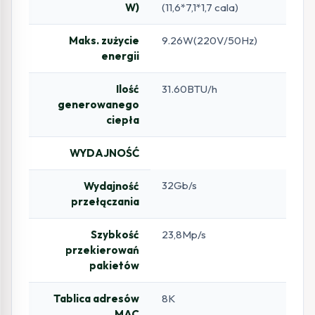
W)
(11,6*7,1*1,7 cala)
Maks. zużycie
9.26W(220V/50Hz)
energii
Ilość
31.60BTU/h
generowanego
ciepła
WYDAJNOŚĆ
32Gb/s
Wydajność
przełączania
Szybkość
23,8Mp/s
przekierowań
pakietów
Tablica adresów
8K
MAC