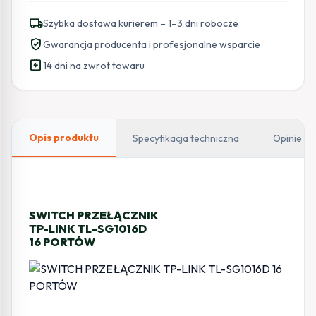
local_shipping
Szybka dostawa kurierem – 1–3 dni robocze
verified_user
Gwarancja producenta i profesjonalne wsparcie
assignment_return
14 dni na zwrot towaru
Opis produktu
Specyfikacja techniczna
Opinie
SWITCH PRZEŁĄCZNIK
TP-LINK TL-SG1016D
16 PORTÓW