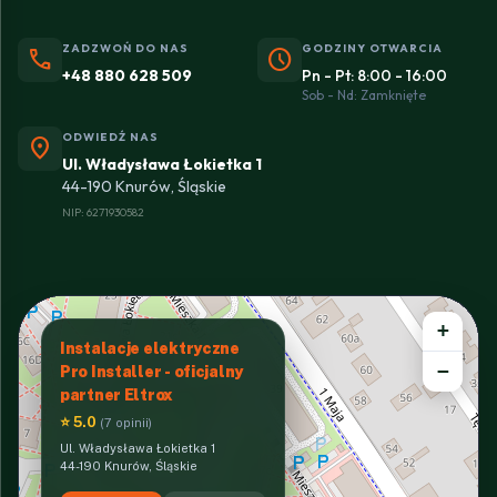
ZADZWOŃ DO NAS
GODZINY OTWARCIA
phone
schedule
+48 880 628 509
Pn - Pt: 8:00 - 16:00
Sob - Nd: Zamknięte
ODWIEDŹ NAS
location_on
Ul. Władysława Łokietka 1
44-190 Knurów, Śląskie
NIP: 6271930582
+
Instalacje elektryczne
−
Pro Installer - oficjalny
partner Eltrox
⭐ 5.0
(7 opinii)
Ul. Władysława Łokietka 1
44-190 Knurów, Śląskie