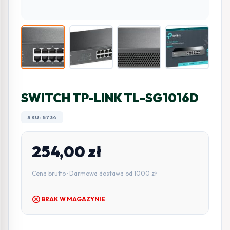
SWITCH TP-LINK TL-SG1016D
SKU: 5734
254,00
zł
Cena brutto · Darmowa dostawa od 1000 zł
cancel
BRAK W MAGAZYNIE