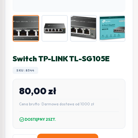
Switch TP-LINK TL-SG105E
SKU: 8344
80,00
zł
Cena brutto · Darmowa dostawa od 1000 zł
check_circle
DOSTĘPNY 2SZT.
ilość