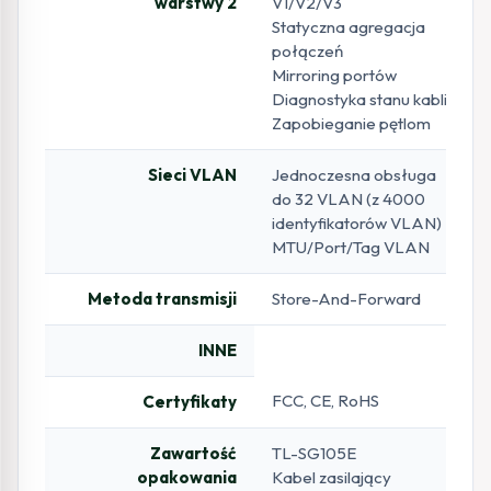
warstwy 2
V1/V2/V3
Statyczna agregacja
połączeń
Mirroring portów
Diagnostyka stanu kabli
Zapobieganie pętlom
Sieci VLAN
Jednoczesna obsługa
do 32 VLAN (z 4000
identyfikatorów VLAN)
MTU/Port/Tag VLAN
Metoda transmisji
Store-And-Forward
INNE
FCC, CE, RoHS
Certyfikaty
Zawartość
TL-SG105E
opakowania
Kabel zasilający