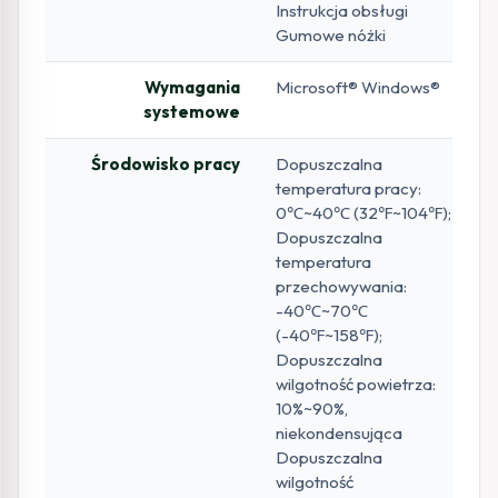
Instrukcja obsługi
Gumowe nóżki
Wymagania
Microsoft® Windows®
systemowe
Środowisko pracy
Dopuszczalna
temperatura pracy:
0℃~40℃ (32℉~104℉);
Dopuszczalna
temperatura
przechowywania:
-40℃~70℃
(-40℉~158℉);
Dopuszczalna
wilgotność powietrza:
10%~90%,
niekondensująca
Dopuszczalna
wilgotność