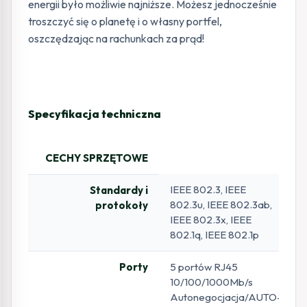
energii było możliwie najniższe. Możesz jednocześnie
troszczyć się o planetę i o własny portfel,
oszczędzając na rachunkach za prąd!
Specyfikacja techniczna
CECHY SPRZĘTOWE
IEEE 802.3, IEEE
Standardy i
802.3u, IEEE 802.3ab,
protokoły
IEEE 802.3x, IEEE
802.1q, IEEE 802.1p
Porty
5 portów RJ45
10/100/1000Mb/s
Autonegocjacja/AUTO-