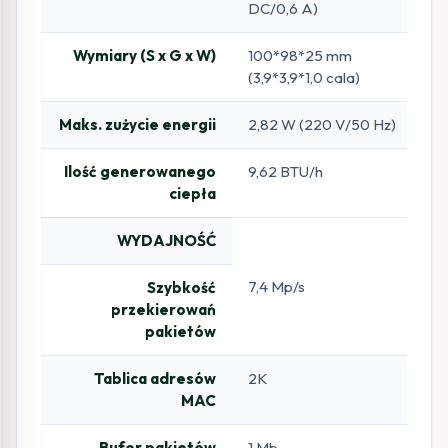
DC/0,6 A)
Wymiary (S x G x W)
100*98*25 mm
(3,9*3,9*1,0 cala)
Maks. zużycie energii
2,82 W (220 V/50 Hz)
Ilość generowanego
9,62 BTU/h
ciepła
WYDAJNOŚĆ
7,4 Mp/s
Szybkość
przekierowań
pakietów
Tablica adresów
2K
MAC
Bufor pakietów
1 Mb