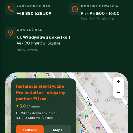
ZADZWOŃ DO NAS
GODZINY OTWARCIA
phone
schedule
+48 880 628 509
Pn - Pt: 8:00 - 16:00
Sob - Nd: Zamknięte
ODWIEDŹ NAS
location_on
Ul. Władysława Łokietka 1
44-190 Knurów, Śląskie
NIP: 6271930582
+
Instalacje elektryczne
−
Pro Installer - oficjalny
partner Eltrox
⭐ 5.0
(7 opinii)
Ul. Władysława Łokietka 1
44-190 Knurów, Śląskie
Zadzwoń
Mapa