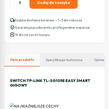
Dodaj do koszyka
Switch
TP-
LINK
local_shipping
Szybka dostawa kurierem – 1–3 dni robocze
TL-
verified_user
Gwarancja producenta i profesjonalne wsparcie
SG105E
assignment_return
14 dni na zwrot towaru
Opis produktu
Specyfikacja techniczna
Opinie
SWITCH TP-LINK TL-SG105E EASY SMART
GIGOWY