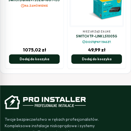
schedule
NA ZAMÓWIENIE
NIEZARZĄDZALNE
SWITCH TP-LINK LS1005G
check_circle
DOSTĘPNY 154SZT.
1075,02
zł
49,99
zł
Dodaj do koszyka
Dodaj do koszyka
Twoje bezpieczeństwo w rękach profesjonalistów.
Kompleksowe instalacje niskoprądowe i systemy