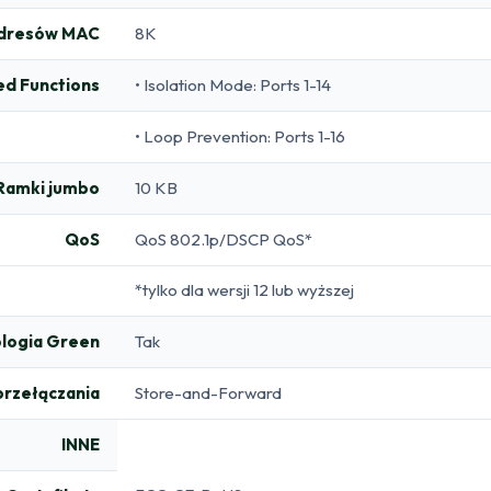
adresów MAC
8K
d Functions
• Isolation Mode: Ports 1-14
• Loop Prevention: Ports 1-16
Ramki jumbo
10 KB
QoS
QoS 802.1p/DSCP QoS*
*tylko dla wersji 12 lub wyższej
logia Green
Tak
przełączania
Store-and-Forward
INNE