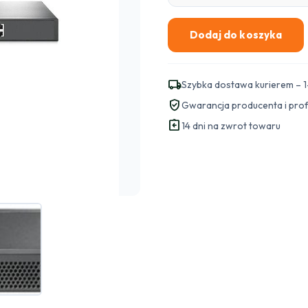
Dodaj do koszyka
ilość
SWITCH
TP-
local_shipping
Szybka dostawa kurierem – 1
LINK
verified_user
Gwarancja producenta i pro
TL-
assignment_return
SG1016
14 dni na zwrot towaru