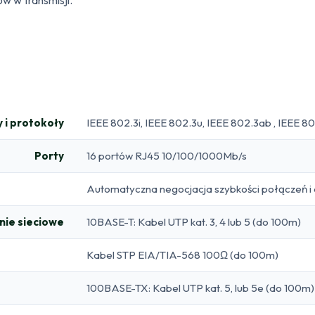
 i protokoły
IEEE 802.3i, IEEE 802.3u, IEEE 802.3ab , IEEE 8
Porty
16 portów RJ45 10/100/1000Mb/s
Automatyczna negocjacja szybkości połączeń 
ie sieciowe
10BASE-T: Kabel UTP kat. 3, 4 lub 5 (do 100m)
Kabel STP EIA/TIA-568 100Ω (do 100m)
100BASE-TX: Kabel UTP kat. 5, lub 5e (do 100m)