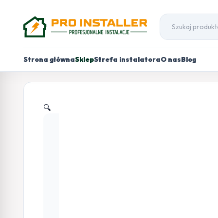
Strona główna
Sklep
Strefa instalatora
O nas
Blog
🔍