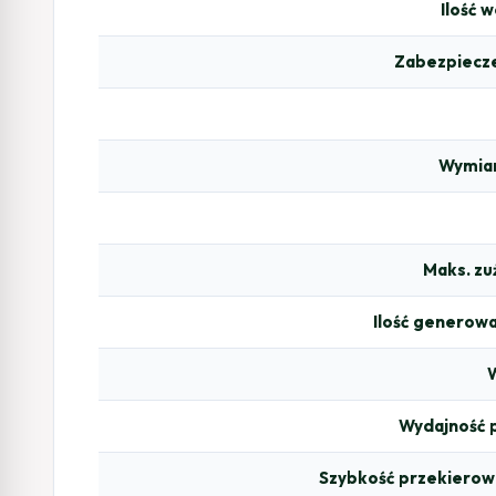
Ilość 
Zabezpiecze
Wymiar
Maks. zu
Ilość generow
Wydajność 
Szybkość przekierow