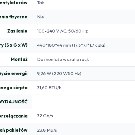
wentylatorów
Tak
nia fizyczne
Nie
Zasilanie
100-240 V AC, 50/60 Hz
y (S x G x W)
440*180*44 mm (17,3*7,1*1,7 cala)
Montaż
Do montażu w szafie rack
życie energii
9,26 W (220 V/50 Hz)
anego ciepła
31,60 BTU/h
WYDAJNOŚĆ
32 Gb/s
przełączania
ań pakietów
23,8 Mp/s