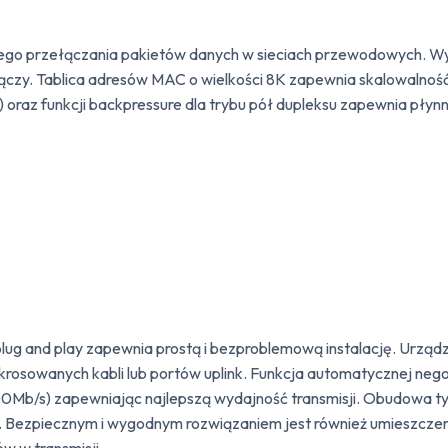
nego przełączania pakietów danych w sieciach przewodowych. Wy
y. Tablica adresów MAC o wielkości 8K zapewnia skalowalność n
 oraz funkcji backpressure dla trybu pół dupleksu zapewnia płynn
 plug and play zapewnia prostą i bezproblemową instalację. Ur
 krosowanych kabli lub portów uplink. Funkcja automatycznej ne
00Mb/s) zapewniając najlepszą wydajność transmisji. Obudowa t
i. Bezpiecznym i wygodnym rozwiązaniem jest również umieszczen
w w transmisji.