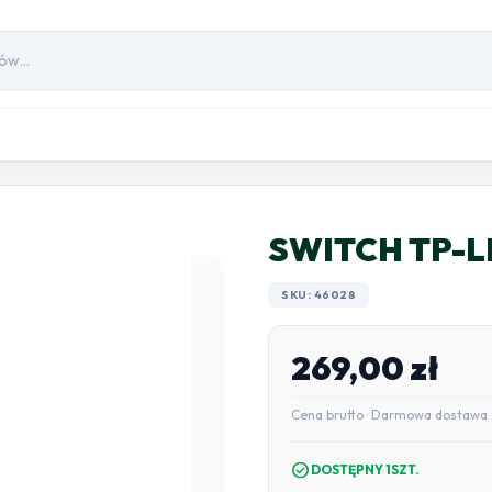
SWITCH TP-L
SKU: 46028
269,00
zł
Cena brutto · Darmowa dostawa 
check_circle
DOSTĘPNY 1SZT.