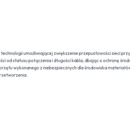
 technologii umożliwiającej zwiększenie przepustowości sieci prz
i od statusu połączenia i długości kabla, dbając o ochronę środ
sprzętu wykonanego z niebezpiecznych dla środowiska materiałó
rzetworzenia.