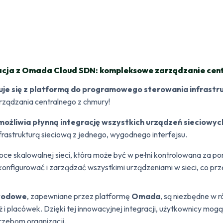
acja z Omada Cloud SDN: kompleksowe zarządzanie cent
je się z platformą do programowego sterowania infrastr
ądzania centralnego z chmury!
żliwia płynną integrację wszystkich urządzeń sieciowyc
rastrukturą sieciową z jednego, wygodnego interfejsu.
e skalowalnej sieci, która może być w pełni kontrolowana za po
konfigurować i zarządzać wszystkimi urządzeniami w sieci, co pr
ewodowe
, zapewniane przez platformę
Omada
, są niezbędne w r
nż i placówek. Dzięki tej innowacyjnej integracji, użytkownicy mo
rzebom organizacji.