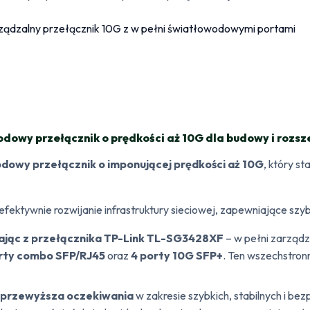
owy przełącznik o prędkości aż 10G dla budowy i rozsze
dowy przełącznik o imponującej prędkości aż 10G
, który s
 efektywnie rozwijanie infrastruktury sieciowej, zapewniające szy
stając z przełącznika TP-Link TL-SG3428XF
– w pełni zarząd
rty combo SFP/RJ45
oraz
4 porty 10G SFP+
. Ten wszechstron
t przewyższa oczekiwania
w zakresie szybkich, stabilnych i be