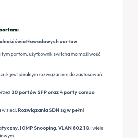
 portami
onalność światłowodowych portów
.
ki tym portom, użytkownik switcha ma możliwość
cznik jest idealnym rozwiązaniem do zastosowań
przez
20 portów SFP oraz 4 porty combo
w sieci.
Rozwiązania SDN są w pełni
tatyczny
,
IGMP Snooping
,
VLAN 802.1Q
i wiele
ciowym.