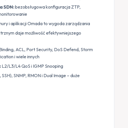
a SDN:
bezobsługowa konfiguracja ZTP,
 monitorowanie
ury i aplikacji Omada to wygoda zarządzania
trznym daje możliwość efektywniejszego
inding, ACL, Port Security, DoS Defend, Storm
ation i wiele innych
:
L2/L3/L4 QoS i IGMP Snooping
t, SSH), SNMP, RMON i Dual Image – duże