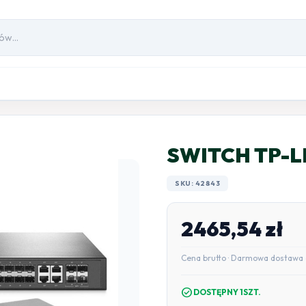
SWITCH TP-L
SKU: 42843
2465,54
zł
Cena brutto · Darmowa dostawa 
check_circle
DOSTĘPNY 1SZT.