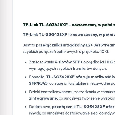
TP-Link TL-SG3428XF – nowoczesny, w pełni 
TP-Link TL-SG3428XF
to
nowoczesny, w pełni 
Jest to
przełącznik zarządzalny L2+ JetStream
szybkich połączeń uplinkowych o prędkości 10 G.
Zastosowanie
4 slotów SFP+
o prędkości
10 G
wymagających szybkich transferów danych.
Ponadto,
TL-SG3428XF oferuje możliwość k
SFP/RJ45
, co zapewnia stabilne i niezawodne p
Dzięki centralizowanemu zarządzaniu w chmurze
zintegrowane
, co umożliwia tworzenie wysokow
Dodatkowo,
przełącznik TL-SG3428XF ofer
innych, co umożliwia dostosowanie sieci do indy