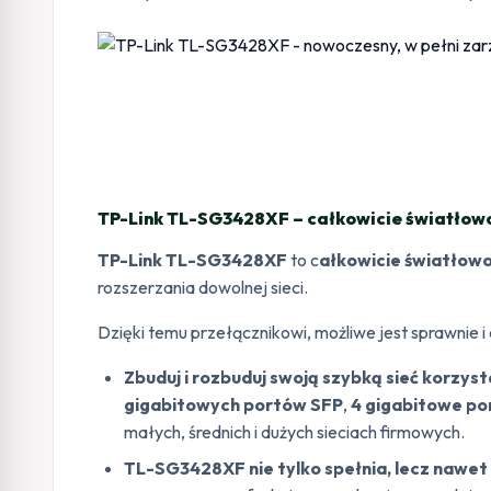
TP-Link TL-SG3428XF – całkowicie światłowod
TP-Link TL-SG3428XF
to c
ałkowicie światłowo
rozszerzania dowolnej sieci.
Dzięki temu przełącznikowi, możliwe jest sprawnie i
Zbuduj i rozbuduj swoją szybką sieć korzy
gigabitowych portów SFP
,
4 gigabitowe po
małych, średnich i dużych sieciach firmowych.
TL-SG3428XF nie tylko spełnia, lecz nawe