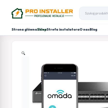
Strona główna
Sklep
Strefa instalatora
O nas
Blog
🔍