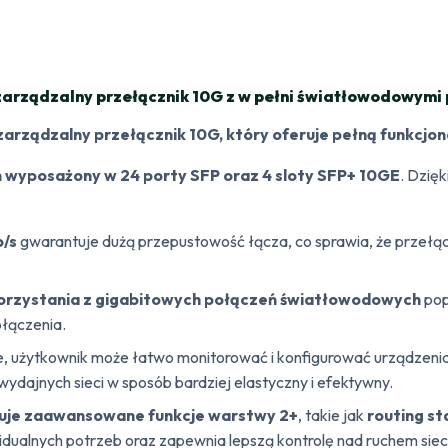
zarządzalny przełącznik 10G z w pełni światłowodowymi
zarządzalny przełącznik 10G, który oferuje pełną funkcj
 wyposażony w 24 porty SFP oraz 4 sloty SFP+ 10GE
. Dzię
b/s
gwarantuje dużą przepustowość łącza, co sprawia, że przełą
orzystania z gigabitowych połączeń światłowodowych
po
ołączenia.
, użytkownik może łatwo monitorować i konfigurować urządzenia 
ydajnych sieci w sposób bardziej elastyczny i efektywny.
uje zaawansowane funkcje warstwy 2+
, takie jak
routing s
widualnych potrzeb oraz zapewnia lepszą kontrolę nad ruchem sie