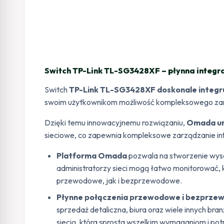
Switch TP-Link TL-SG3428XF – płynna integr
Switch
TP-Link TL-SG3428XF doskonale integru
swoim użytkownikom możliwość kompleksowego zarz
Dzięki temu innowacyjnemu rozwiązaniu,
Omada umo
sieciowe, co zapewnia kompleksowe zarządzanie inf
Platforma Omada
pozwala na stworzenie wysoc
administratorzy sieci mogą łatwo monitorować, 
przewodowe, jak i bezprzewodowe.
Płynne połączenia przewodowe i bezprz
sprzedaż detaliczna, biura oraz wiele innych bra
siecią, która sprosta wszelkim wymaganiom i pot