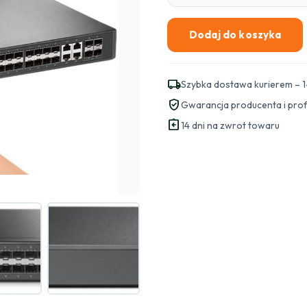
Dodaj do koszyka
ilość
SWITCH
TP-
local_shipping
Szybka dostawa kurierem – 1
LINK
verified_user
Gwarancja producenta i pro
TL-
assignment_return
SG3428XF
14 dni na zwrot towaru