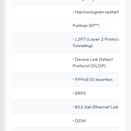
• Harmonogram restartu†
Funkcje ISP**:
• L2PT (Layer 2 Protocol
Tunneling)
• Device Link Detect
Protocol (DLDP)
• PPPoE ID Insertion
• ERPS
• 802.3ah Ethernet Link OAM
• DDM