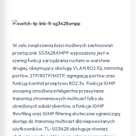
W celu zwiększenia ilości możliwych zastosowań
przełącznik SG3428XMPP wyposażony jest w
szereg funkcji zarządzania ruchem w warstwie
drugiej, obejmujący obsługę VLAN 802.1Q, mirroring
portów, STP/RSTP/MSTP, agregację portów oraz
funkcję kontroli przepływu 802.3x. Funkcja IGMP
snooping umożliwia inteligentne przesyłanie
transmisji strumieniowych multicast tylko do
określonych subskrybentów, a funkcje IGMP
throttling oraz IGMP filtering skutecznie ograniczają
dostęp do transmisji multicast dla niepowołanych
użytkowników. TL-SG3428 obsługuje również