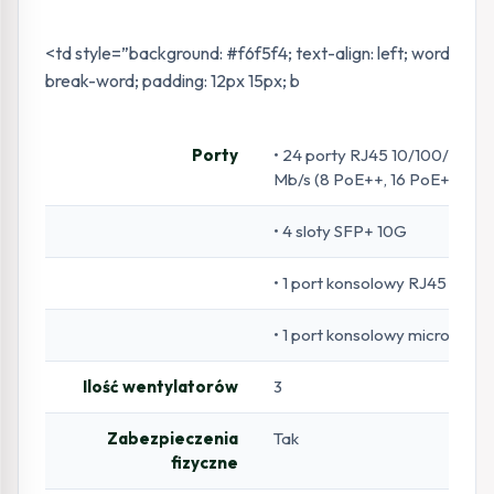
<td style=”background: #f6f5f4; text-align: left; word-wrap
break-word; padding: 12px 15px; b
Porty
• 24 porty RJ45 10/100/1000
Mb/s (8 PoE++, 16 PoE+)
• 4 sloty SFP+ 10G
• 1 port konsolowy RJ45
• 1 port konsolowy microUSB
Ilość wentylatorów
3
Zabezpieczenia
Tak
fizyczne