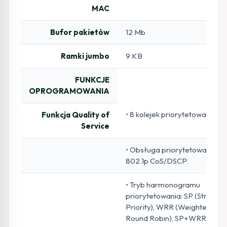
MAC
Bufor pakietów
12 Mb
Ramki jumbo
9 KB
FUNKCJE
OPROGRAMOWANIA
• 8 kolejek priorytetowania
Funkcja Quality of
Service
• Obsługa priorytetowania
802.1p CoS/DSCP
• Tryb harmonogramu
priorytetowania: SP (Strict
Priority), WRR (Weighted
Round Robin), SP+WRR