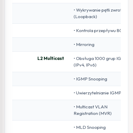
• Wykrywanie pętli zwrotnych
(Loopback)
• Kontrola przepływu 802.3x
• Mirroring
L2 Multicast
• Obsługa 1000 grup IGMP
(IPv4, IPv6)
• IGMP Snooping
• Uwierzytelnianie IGMP
• Multicast VLAN
Registration (MVR)
• MLD Snooping