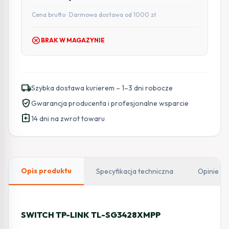
Cena brutto · Darmowa dostawa od 1000 zł
cancel
BRAK W MAGAZYNIE
local_shipping
Szybka dostawa kurierem – 1–3 dni robocze
verified_user
Gwarancja producenta i profesjonalne wsparcie
assignment_return
14 dni na zwrot towaru
Opis produktu
Specyfikacja techniczna
Opinie
SWITCH TP-LINK TL-SG3428XMPP