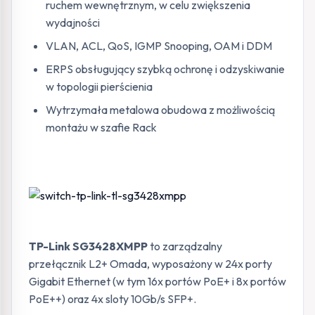
ruchem wewnętrznym, w celu zwiększenia
wydajności
VLAN, ACL, QoS, IGMP Snooping, OAM i DDM
ERPS obsługujący szybką ochronę i odzyskiwanie
w topologii pierścienia
Wytrzymała metalowa obudowa z możliwością
montażu w szafie Rack
TP-Link SG3428XMPP
to zarządzalny
przełącznik L2+ Omada, wyposażony w 24x porty
Gigabit Ethernet (w tym 16x portów PoE+ i 8x portów
PoE++) oraz 4x sloty 10Gb/s SFP+.