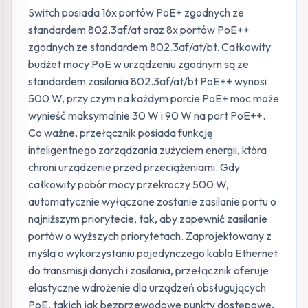
Switch posiada 16x portów PoE+ zgodnych ze
standardem 802.3af/at oraz 8x portów PoE++
zgodnych ze standardem 802.3af/at/bt. Całkowity
budżet mocy PoE w urządzeniu zgodnym są ze
standardem zasilania 802.3af/at/bt PoE++ wynosi
500 W, przy czym na każdym porcie PoE+ moc może
wynieść maksymalnie 30 W i 90 W na port PoE++.
Co ważne, przełącznik posiada funkcję
inteligentnego zarządzania zużyciem energii, która
chroni urządzenie przed przeciążeniami. Gdy
całkowity pobór mocy przekroczy 500 W,
automatycznie wyłączone zostanie zasilanie portu o
najniższym priorytecie, tak, aby zapewnić zasilanie
portów o wyższych priorytetach. Zaprojektowany z
myślą o wykorzystaniu pojedynczego kabla Ethernet
do transmisji danych i zasilania, przełącznik oferuje
elastyczne wdrożenie dla urządzeń obsługujących
PoE, takich jak bezprzewodowe punkty dostępowe,