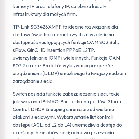
kamery IP oraz telefony IP, co obniża koszty
infrastruktury dla małych firm.
TP-Link SG3428XMPP to idealne rozwiązanie dla
dostawców usług internetowych ze względu na
dostępność następujących funkcji: OAM 802.3ah,
sFlow, QinQ, ID Insertion PPPoE L2TP,
uwierzytelnianie IGMP i wiele innych. Funkcje OAM
802.3ah oraz Protokół wykrywania połączeń z
urządzeniami (DLDP) umożliwiają łatwiejszy nadzór i
zarządzanie siecią.
Switch posiada funkcje zabezpieczenia sieci, takie
jak: wiązania IP-MAC-Port, ochrona portów, Storm
Control, DHCP Snooping chronią przed wieloma
atakami sieciowymi. Wykorzystanie list kontroli
dostępu (ACL, od L2 do L4) uniemożliwia dostęp do
określonych zasobów sieci; odmowa przesłania