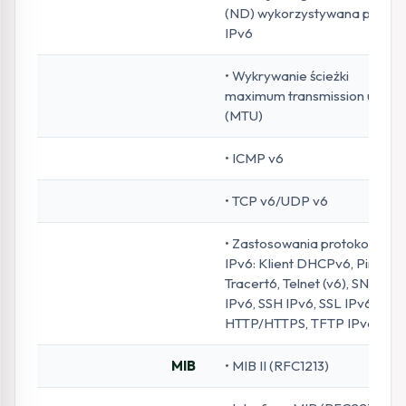
(ND) wykorzystywana przez
IPv6
• Wykrywanie ścieżki
maximum transmission unit
(MTU)
• ICMP v6
• TCP v6/UDP v6
• Zastosowania protokołu
IPv6: Klient DHCPv6, Ping6,
Tracert6, Telnet (v6), SNMP
IPv6, SSH IPv6, SSL IPv6,
HTTP/HTTPS, TFTP IPv6
MIB
• MIB II (RFC1213)