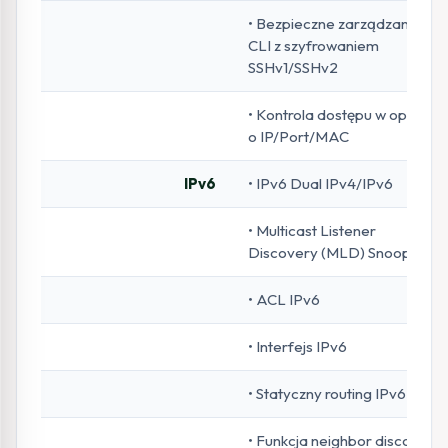
• Bezpieczne zarządzanie
CLI z szyfrowaniem
SSHv1/SSHv2
• Kontrola dostępu w oparciu
o IP/Port/MAC
IPv6
• IPv6 Dual IPv4/IPv6
• Multicast Listener
Discovery (MLD) Snooping
• ACL IPv6
• Interfejs IPv6
• Statyczny routing IPv6
• Funkcja neighbor discovery