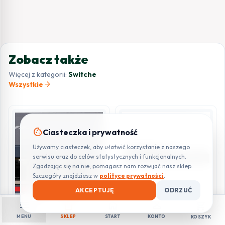
Zobacz także
Więcej z kategorii:
Switche
arrow_forward
Wszystkie
cookie
Ciasteczka i prywatność
Używamy ciasteczek, aby ułatwić korzystanie z naszego
serwisu oraz do celów statystycznych i funkcjonalnych.
Zgadzając się na nie, pomagasz nam rozwijać nasz sklep.
Szczegóły znajdziesz w
polityce prywatności
.
AKCEPTUJĘ
ODRZUĆ
menu
shopping_bag
home
person
shopping_cart
NIEZARZĄDZALNE
SWITCHE
MENU
SKLEP
START
KONTO
KOSZYK
Switch Hikvision DS-3E0106P-
SWITCH TP-LINK TL-SX3016F