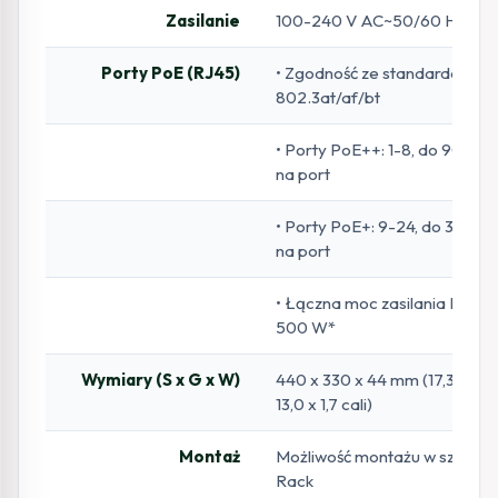
Zasilanie
100-240 V AC~50/60 Hz
Porty PoE (RJ45)
• Zgodność ze standardami:
802.3at/af/bt
• Porty PoE++: 1-8, do 90 W
na port
• Porty PoE+: 9-24, do 30 W
na port
• Łączna moc zasilania PoE:
500 W*
Wymiary (S x G x W)
440 x 330 x 44 mm (17,3 x
13,0 x 1,7 cali)
Montaż
Możliwość montażu w szafie
Rack