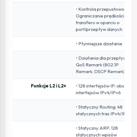
• Kontrola przepustowości:
Ograniczanie prędkości
transferu w oparciu o
port/przepływ danych
• Płynniejsze działanie
• Działania dla przepływów:
QoS Remark (802.1P
Remark, DSCP Remark)
Funkcje L2 i L2+
• 128 interfejsów IP: obsługa
interfejsów IPv4/IPv6
• Statyczny Routing: 48
statycznych tras IPv4/IPv6
• Statyczny ARP: 128
statycznych wpisów