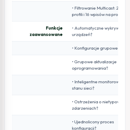
• Filtrowanie Multicast: 256
profili i 16 wpisów na profil
Funkcje
• Automatyczne wykrywanie
zaawansowane
urządzeń†
• Konfiguracje grupowe†
• Grupowe aktualizacje
oprogramowania†
• Inteligentne monitorowanie
stanu sieci†
• Ostrzeżenia o nietypowych
zdarzeniach†
• Ujednolicony proces
konfiguracji†