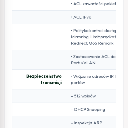
• ACL zawartości pakietu
• ACL IPv6
• Polityka kontroli dostępu:
Mirroring, Limit prędkości,
Redirect, QoS Remark
• Zastosowanie ACL do
Portu/VLAN
Bezpieczeństwo
• Wiązanie adresów IP, MAC i
transmisji
portów
– 512 wpisów
– DHCP Snooping
– Inspekcja ARP