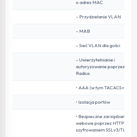
o adres MAC
– Przydzielanie VLAN
– MAB
– Sieć VLAN dla gości
– Uwierzytelnianie i
autoryzowanie poprzez
Radius
• AAA (w tym TACACS+)
• Izolacja portów
• Bezpieczne zarządzanie
webowe poprzez HTTPS z
szyfrowaniem SSLv3/TLS 1.2