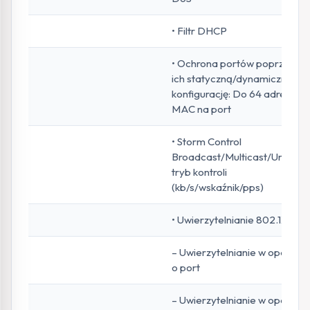
• Filtr DHCP
• Ochrona portów poprzez
ich statyczną/dynamiczną
konfigurację: Do 64 adresów
MAC na port
• Storm Control
Broadcast/Multicast/Unicast:
tryb kontroli
(kb/s/wskaźnik/pps)
• Uwierzytelnianie 802.1X
– Uwierzytelnianie w oparciu
o port
– Uwierzytelnianie w oparciu