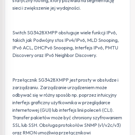
statyczny routing, który pozwala na segmentację
sieci i zwiększenie jej wydajności.
Switch SG3428XMPP obsługuje wiele funkcji IPv6,
takich jak Podwójny stos IPv4/IPv6, MLD Snooping,
IPv6 ACL, DHCPv6 Snooping, Interfejs IPv6, PMTU
Discovery oraz IPv6 Neighbor Discovery.
Przełącznik SG3428XMPP jest prosty w obsłudze i
zarządzaniu. Zarządzanie urządzeniem może
odbywać się w różny sposób np. poprzez intuicyjny
interfejs graficzny użytkownika w przeglądarce
internetowej (GUI) lub interfejs linii poleceń (CLI).
Transfer pakietów może być chroniony szyfrowaniem
SSL lub SSH. Obsługa protokołów SNMP (v1/v2c/v3)
oraz RMON umożliwia przełącznikowi