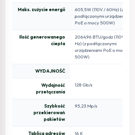
Maks. zużycie energii
605,5W (110V / 60Hz) (z
podłączonymi urządzeniami
PoE o mocy 500W)
Ilość generowanego
2064,96 BTU/godz (110V / 60
ciepła
Hz) (z podłączonymi
urządzeniami PoE o mocy
500W)
WYDAJNOŚĆ
128 Gb/s
Wydajność
przełączania
Szybkość
95,23 Mp/s
przekierowań
pakietów
Tablica adresów
16 K