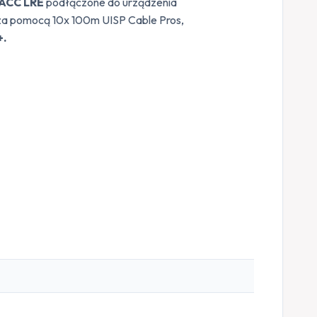
UACC LRE
podłączone do urządzenia
za pomocą 10x 100m UISP Cable Pros,
+.