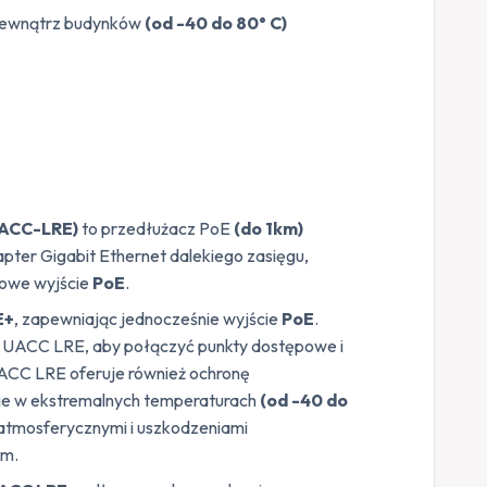
zewnątrz budynków
(od -40 do 80° C)
UACC-LRE)
to przedłużacz PoE
(do 1km)
pter Gigabit Ethernet dalekiego zasięgu,
towe wyjście
PoE
.
E+
, zapewniając jednocześnie wyjście
PoE
.
 UACC LRE, aby połączyć punkty dostępowe i
UACC LRE oferuje również ochronę
nie w ekstremalnych temperaturach
(od -40 do
atmosferycznymi i uszkodzeniami
km.