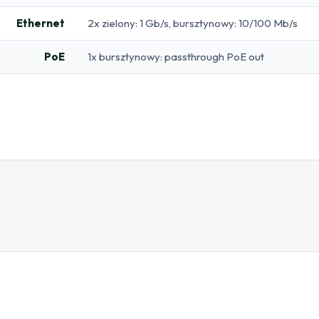
Ethernet
2x zielony: 1 Gb/s, bursztynowy: 10/100 Mb/s
PoE
1x bursztynowy: passthrough PoE out