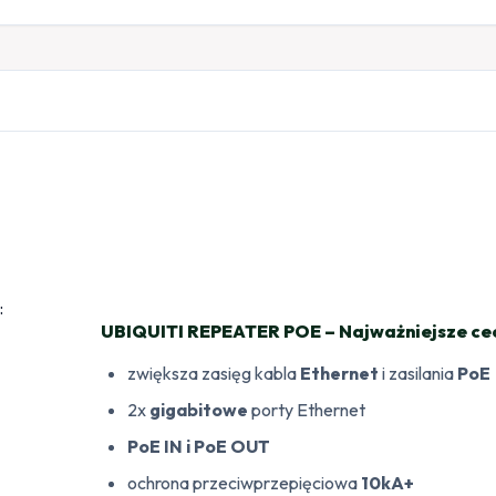
UBIQUITI REPEATER POE – Najważniejsze ce
zwiększa zasięg kabla
Ethernet
i zasilania
PoE
2x
gigabitowe
porty Ethernet
PoE IN i PoE OUT
ochrona przeciwprzepięciowa
10kA+