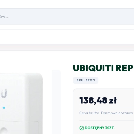
UBIQUITI RE
SKU: 35123
138,48
zł
Cena brutto · Darmowa dostawa 
check_circle
DOSTĘPNY 3SZT.