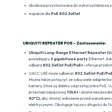
obudowa przystosowana do wykorzystania na 
wsparcie dla
PoE 802.3af/at
UBIQUITI REPEATER POE – Zastosowanie:
Ubiquiti Long-Range Ethernet Repeater (
posiadający
2 gigabitowe porty
Ethernet. Ada
odbiera
802.3af/at PoE/PoE+
i oferuje przelo
UACC LRE może odbierać
802.3af/at PoE/Po
Można także połączyć ze sobą wiele adapterów
kamery, które są daleko od przełącznika PoE. 
przeciwprzepięciową
10kA+
i działa niezawod
80°C),
aby chronić wdrożenie przed warunkami 
elektrycznymi. Obsługuje łącza o długości do 1 