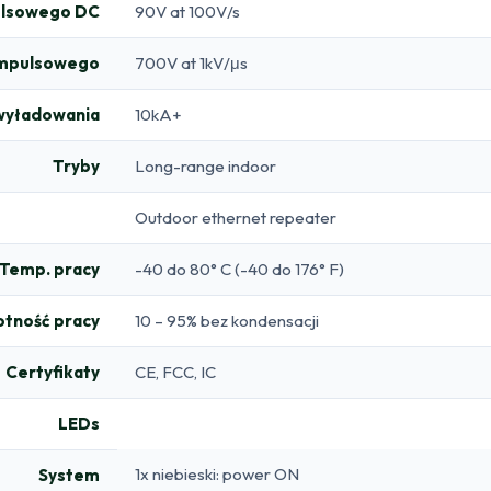
pulsowego DC
90V at 100V/s
 impulsowego
700V at 1kV/μs
wyładowania
10kA+
Tryby
Long-range indoor
Outdoor ethernet repeater
Temp. pracy
-40 do 80° C (-40 do 176° F)
otność pracy
10 – 95% bez kondensacji
Certyfikaty
CE, FCC, IC
LEDs
1x niebieski: power ON
System