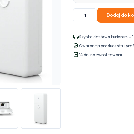
ilość
Dodaj do k
UBIQUITI
REPEATER
POE
local_shipping
Szybka dostawa kurierem – 1
(UACC-
verified_user
Gwarancja producenta i pro
LRE)
assignment_return
14 dni na zwrot towaru