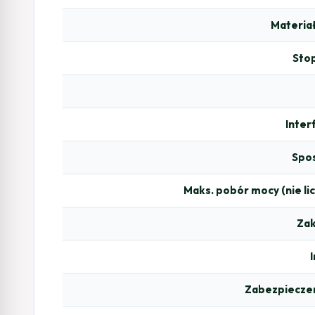
Materia
Sto
Inter
Spos
Maks. pobór mocy (nie li
Zak
Zabezpiecze