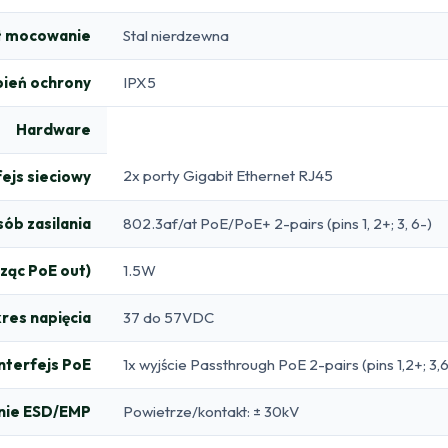
ł mocowanie
Stal nierdzewna
pień ochrony
IPX5
Hardware
2x porty Gigabit Ethernet RJ45
fejs sieciowy
ób zasilania
802.3af/at PoE/PoE+ 2-pairs (pins 1, 2+; 3, 6-)
cząc PoE out)
1.5W
res napięcia
37 do 57VDC
Interfejs PoE
1x wyjście Passthrough PoE 2-pairs (pins 1,2+; 3,6
nie ESD/EMP
Powietrze/kontakt: ± 30kV