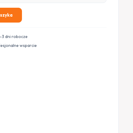
oszyka
–3 dni robocze
fesjonalne wsparcie