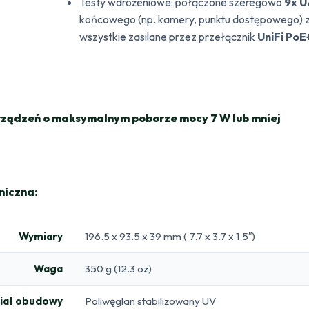
Testy wdrożeniowe: połączone szeregowo
9x 
końcowego (np. kamery, punktu dostępowego) 
wszystkie zasilane przez przełącznik
UniFi PoE
 urządzeń o maksymalnym poborze mocy 7 W lub mniej
niczna:
Wymiary
196.5 x 93.5 x 39 mm ( 7.7 x 3.7 x 1.5″)
Waga
350 g (12.3 oz)
iał obudowy
Poliwęglan stabilizowany UV