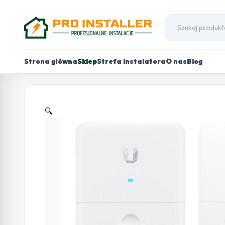
Strona główna
Sklep
Strefa instalatora
O nas
Blog
🔍