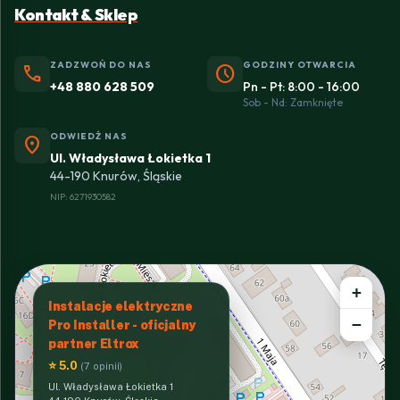
Kontakt & Sklep
ZADZWOŃ DO NAS
GODZINY OTWARCIA
phone
schedule
+48 880 628 509
Pn - Pt: 8:00 - 16:00
Sob - Nd: Zamknięte
ODWIEDŹ NAS
location_on
Ul. Władysława Łokietka 1
44-190 Knurów, Śląskie
NIP: 6271930582
+
Instalacje elektryczne
−
Pro Installer - oficjalny
partner Eltrox
⭐ 5.0
(7 opinii)
Ul. Władysława Łokietka 1