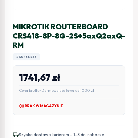
MIKROTIK ROUTERBOARD
CRS418-8P-8G-2S+5axQ2axQ-
RM
SKU: 66435
1741,67
zł
Cena brutto · Darmowa dostawa od 1000 zł
cancel
BRAK W MAGAZYNIE
local_shipping
Szybka dostawa kurierem – 1–3 dni robocze