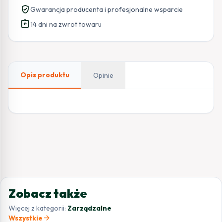
verified_user
Gwarancja producenta i profesjonalne wsparcie
assignment_return
14 dni na zwrot towaru
Opis produktu
Opinie
Zobacz także
Więcej z kategorii:
Zarządzalne
arrow_forward
Wszystkie