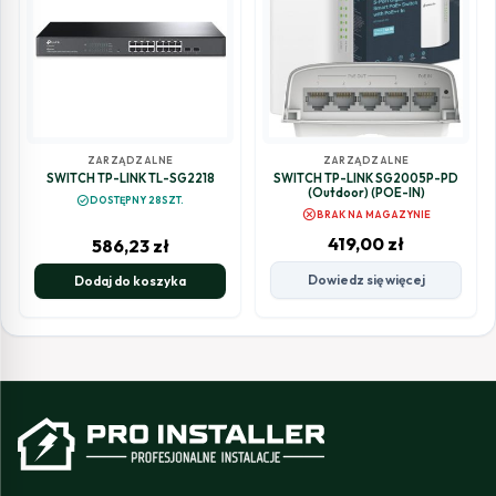
ZARZĄDZALNE
ZARZĄDZALNE
SWITCH TP-LINK TL-SG2218
SWITCH TP-LINK SG2005P-PD
(Outdoor) (POE-IN)
check_circle
DOSTĘPNY 28SZT.
cancel
BRAK NA MAGAZYNIE
419,00
zł
586,23
zł
Dowiedz się więcej
Dodaj do koszyka