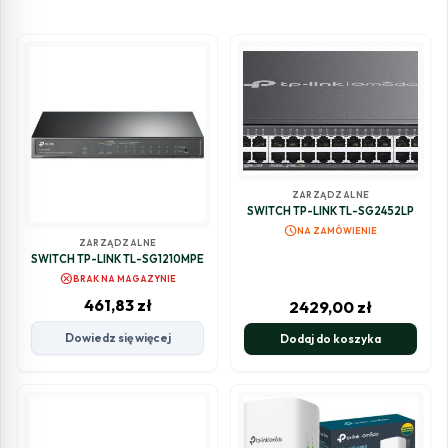
ZARZĄDZALNE
SWITCH TP-LINK TL-SG2452LP
schedule
NA ZAMÓWIENIE
ZARZĄDZALNE
SWITCH TP-LINK TL-SG1210MPE
cancel
BRAK NA MAGAZYNIE
461,83
zł
2429,00
zł
Dowiedz się więcej
Dodaj do koszyka