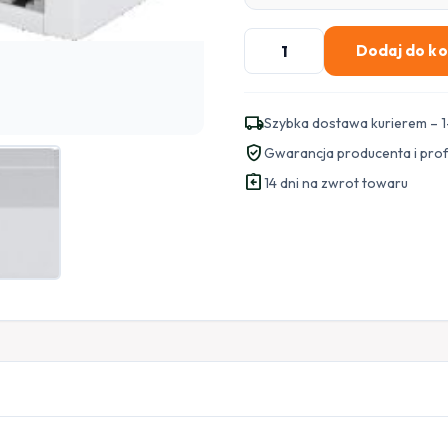
ilość
Dodaj do k
SWITCH
DAHUA
SF1008L
local_shipping
Szybka dostawa kurierem – 1
verified_user
Gwarancja producenta i pro
assignment_return
14 dni na zwrot towaru