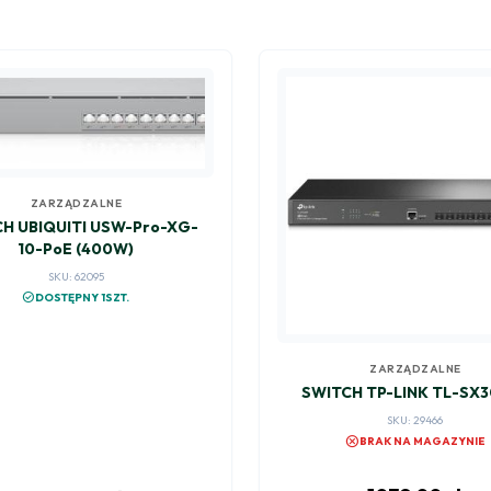
ZARZĄDZALNE
H UBIQUITI USW-Pro-XG-
10-PoE (400W)
SKU: 62095
check_circle
DOSTĘPNY 1SZT.
ZARZĄDZALNE
SWITCH TP-LINK TL-SX
SKU: 29466
cancel
BRAK NA MAGAZYNIE