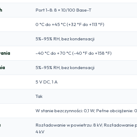
h
Port 1–8: 8 × 10/100 Base-T
0 °C do +45 °C (+32 °F do +113 °F)
5%–95% RH, bez kondensacji
ania
–40 °C do +70 °C (–40 °F do +158 °F)
ia
5%–95% RH, bez kondensacji
5 V DC, 1 A
Tak
W stanie bezczynności: 0,1 W; Pełne obciążenie: 
a
Rozładowanie w powietrzu: 8 kV; Rozładowanie p
4 kV