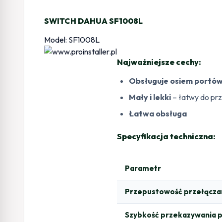
SWITCH DAHUA SF1008L
Model: SF1008L
Najważniejsze cechy:
Obsługuje osiem portó
Mały i lekki
– łatwy do pr
Łatwa obsługa
Specyfikacja techniczna:
Parametr
Przepustowość przełącza
Szybkość przekazywania 