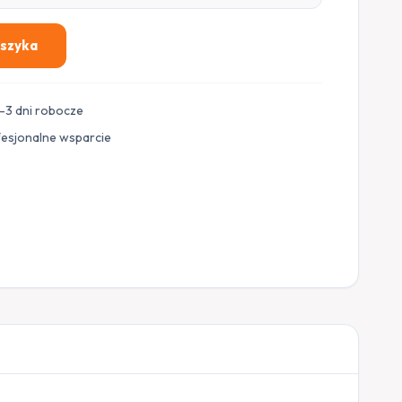
oszyka
–3 dni robocze
fesjonalne wsparcie