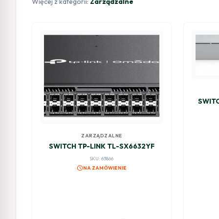
Więcej z kategorii:
Zarządzalne
SWITC
ZARZĄDZALNE
SWITCH TP-LINK TL-SX6632YF
SKU: 63866
schedule
NA ZAMÓWIENIE