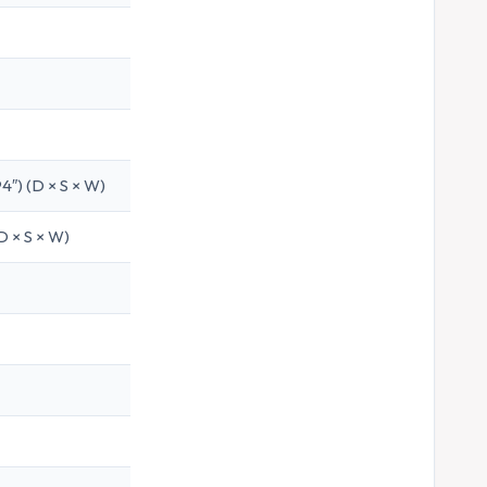
4″) (D × S × W)
D × S × W)