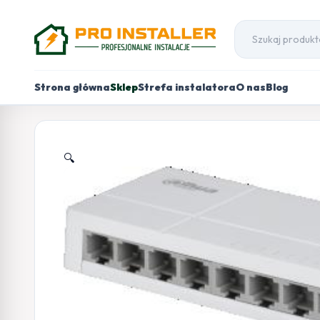
Strona główna
Sklep
Strefa instalatora
O nas
Blog
🔍