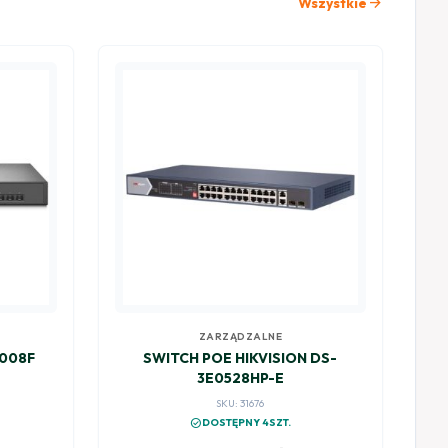
arrow_forward
Wszystkie
ZARZĄDZALNE
3008F
SWITCH POE HIKVISION DS-
3E0528HP-E
SKU: 31676
check_circle
DOSTĘPNY 4SZT.