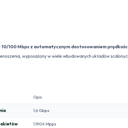
w 10/100 Mbps z automatycznym dostosowaniem prędkośc
zenoszenia, wyposażony w wiele wbudowanych układów scalonyc
Opis
nia
1,6 Gbps
pakietów
1,1904 Mpps