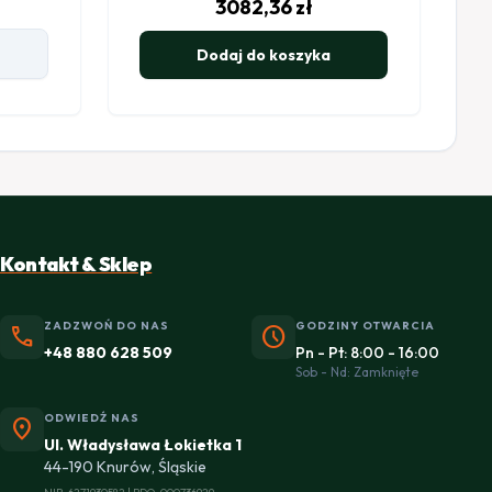
3082,36
zł
Dodaj do koszyka
Kontakt & Sklep
ZADZWOŃ DO NAS
GODZINY OTWARCIA
phone
schedule
+48 880 628 509
Pn - Pt: 8:00 - 16:00
Sob - Nd: Zamknięte
ODWIEDŹ NAS
location_on
Ul. Władysława Łokietka 1
44-190 Knurów, Śląskie