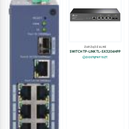
ZARZĄDZALNE
SWITCH TP-LINK TL-SX3206HPP
check_circle
DOSTĘPNY 1SZT.