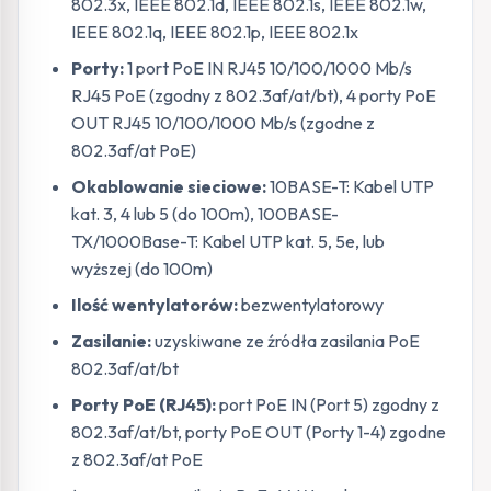
802.3x, IEEE 802.1d, IEEE 802.1s, IEEE 802.1w,
IEEE 802.1q, IEEE 802.1p, IEEE 802.1x
Porty:
1 port PoE IN RJ45 10/100/1000 Mb/s
RJ45 PoE (zgodny z 802.3af/at/bt), 4 porty PoE
OUT RJ45 10/100/1000 Mb/s (zgodne z
802.3af/at PoE)
Okablowanie sieciowe:
10BASE-T: Kabel UTP
kat. 3, 4 lub 5 (do 100m), 100BASE-
TX/1000Base-T: Kabel UTP kat. 5, 5e, lub
wyższej (do 100m)
Ilość wentylatorów:
bezwentylatorowy
Zasilanie:
uzyskiwane ze źródła zasilania PoE
802.3af/at/bt
Porty PoE (RJ45):
port PoE IN (Port 5) zgodny z
802.3af/at/bt, porty PoE OUT (Porty 1-4) zgodne
z 802.3af/at PoE