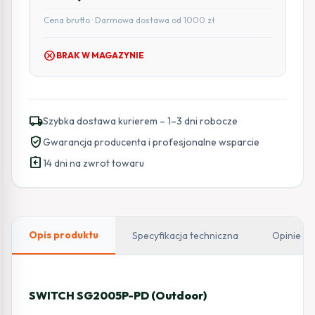
Cena brutto · Darmowa dostawa od 1000 zł
cancel
BRAK W MAGAZYNIE
local_shipping
Szybka dostawa kurierem – 1–3 dni robocze
verified_user
Gwarancja producenta i profesjonalne wsparcie
assignment_return
14 dni na zwrot towaru
Opis produktu
Specyfikacja techniczna
Opinie
SWITCH SG2005P-PD (Outdoor)