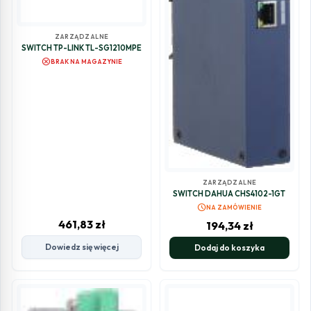
ZARZĄDZALNE
SWITCH TP-LINK TL-SG1210MPE
cancel
BRAK NA MAGAZYNIE
ZARZĄDZALNE
SWITCH DAHUA CHS4102-1GT
schedule
NA ZAMÓWIENIE
461,83
zł
194,34
zł
Dowiedz się więcej
Dodaj do koszyka