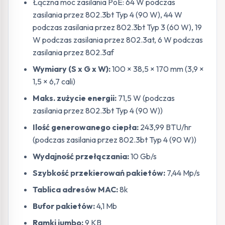
Łączna moc zasilania PoE: 64 W podczas
zasilania przez 802.3bt Typ 4 (90 W), 44 W
podczas zasilania przez 802.3bt Typ 3 (60 W), 19
W podczas zasilania przez 802.3at, 6 W podczas
zasilania przez 802.3af
Wymiary (S x G x W):
100 × 38,5 × 170 mm (3,9 ×
1,5 × 6,7 cali)
Maks. zużycie energii:
71,5 W (podczas
zasilania przez 802.3bt Typ 4 (90 W))
Ilość generowanego ciepła:
243,99 BTU/hr
(podczas zasilania przez 802.3bt Typ 4 (90 W))
Wydajność przełączania:
10 Gb/s
Szybkość przekierowań pakietów:
7,44 Mp/s
Tablica adresów MAC:
8k
Bufor pakietów:
4,1 Mb
Ramki jumbo:
9 KB