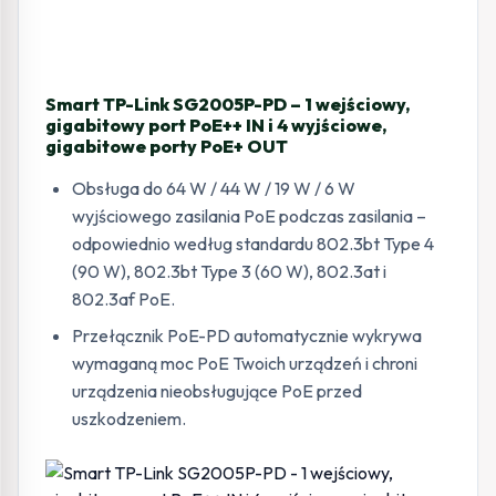
Smart TP-Link SG2005P-PD – 1 wejściowy,
gigabitowy port PoE++ IN i 4 wyjściowe,
gigabitowe porty PoE+ OUT
Obsługa do 64 W / 44 W / 19 W / 6 W
wyjściowego zasilania PoE podczas zasilania –
odpowiednio według standardu 802.3bt Type 4
(90 W), 802.3bt Type 3 (60 W), 802.3at i
802.3af PoE.
Przełącznik PoE-PD automatycznie wykrywa
wymaganą moc PoE Twoich urządzeń i chroni
urządzenia nieobsługujące PoE przed
uszkodzeniem.