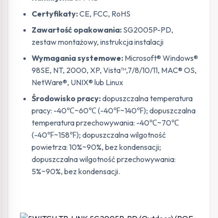
Certyfikaty:
CE, FCC, RoHS
Zawartość opakowania:
SG2005P-PD,
zestaw montażowy, instrukcja instalacji
Wymagania systemowe:
Microsoft® Windows®
98SE, NT, 2000, XP, Vista™,7/8/10/11, MAC® OS,
NetWare®, UNIX® lub Linux
Środowisko pracy:
dopuszczalna temperatura
pracy: -40℃~60℃ (-40℉~140℉); dopuszczalna
temperatura przechowywania: -40℃~70℃
(-40℉~158℉); dopuszczalna wilgotność
powietrza: 10%~90%, bez kondensacji;
dopuszczalna wilgotność przechowywania:
5%~90%, bez kondensacji.