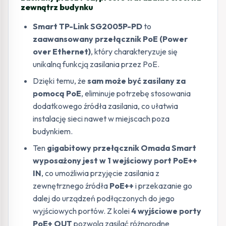
zewnątrz budynku
Smart TP-Link SG2005P-PD
to
zaawansowany przełącznik PoE (Power
over Ethernet)
, który charakteryzuje się
unikalną funkcją zasilania przez PoE.
Dzięki temu, że
sam może być zasilany za
pomocą PoE
, eliminuje potrzebę stosowania
dodatkowego źródła zasilania, co ułatwia
instalację sieci nawet w miejscach poza
budynkiem.
Ten
gigabitowy przełącznik Omada Smart
wyposażony jest w 1 wejściowy port PoE++
IN
, co umożliwia przyjęcie zasilania z
zewnętrznego źródła
PoE++
i przekazanie go
dalej do urządzeń podłączonych do jego
wyjściowych portów. Z kolei
4 wyjściowe porty
PoE+ OUT
pozwolą zasilać różnorodne