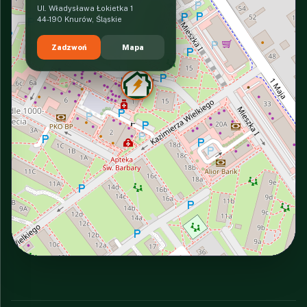
Ul. Władysława Łokietka 1
44-190 Knurów, Śląskie
Zadzwoń
Mapa
INTERACTIVE VIEW