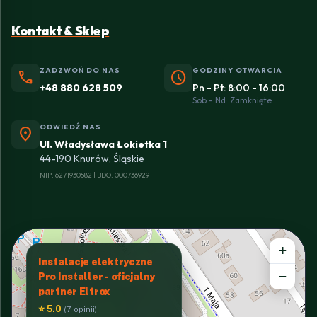
Kontakt & Sklep
ZADZWOŃ DO NAS
GODZINY OTWARCIA
phone
schedule
+48 880 628 509
Pn - Pt: 8:00 - 16:00
Sob - Nd: Zamknięte
ODWIEDŹ NAS
location_on
Ul. Władysława Łokietka 1
44-190 Knurów, Śląskie
NIP: 6271930582 | BDO: 000736929
+
Instalacje elektryczne
−
Pro Installer - oficjalny
partner Eltrox
⭐ 5.0
(7 opinii)