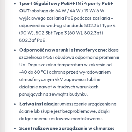
1 port Gigabitowy PoE++ IN i 4 porty PoE+
OUT:
obsługa do 64 W / 44 W / 19 W/ 6 W
wyjściowego zasilania PoE podczas zasilania –
odpowiednio według standardu 802.3bt Type 4
(90 W), 802.3bt Type 3 (60 W), 802.3at i
802.3af PoE.
Odporność na warunki atmosferyczne:
klasa
szczelności IP55 i obudowa odporna na promienie
UV. Dopuszczalna temperatura w zakresie od
-40 do 60 °C i ochrona przed wyładowaniem
atmosferycznym 4kV zapewnia stabilne
działanie nawet w trudnych warunkach
panujących na zewnątrz budynku.
Łatwa instalacja:
umieszczenie urządzenia na
ścianie lub słupie jest bezproblemowe, dzięki
dołączonemu zestawowi montażowemu.
Scentralizowane zarządzanie w chmurze: