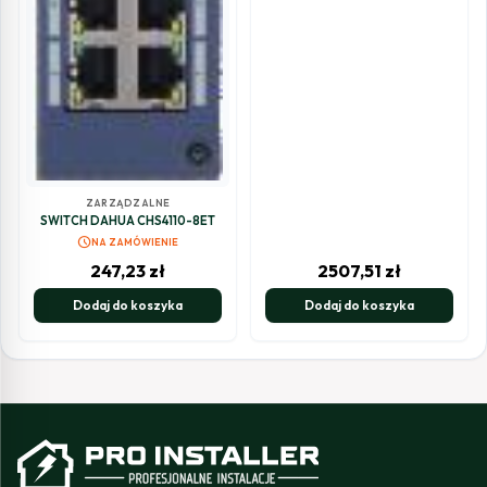
ZARZĄDZALNE
SWITCH DAHUA CHS4110-8ET
schedule
NA ZAMÓWIENIE
247,23
zł
2507,51
zł
Dodaj do koszyka
Dodaj do koszyka