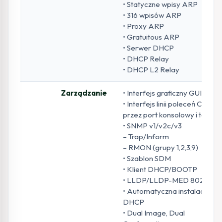
• Statyczne wpisy ARP
• 316 wpisów ARP
• Proxy ARP
• Gratuitous ARP
• Serwer DHCP
• DHCP Relay
• DHCP L2 Relay
Zarządzanie
• Interfejs graficzny GUI
• Interfejs linii poleceń CLI
przez port konsolowy i telnet
• SNMP v1/v2c/v3
– Trap/Inform
– RMON (grupy 1,2,3,9)
• Szablon SDM
• Klient DHCP/BOOTP
• LLDP/LLDP-MED 802.1ab
• Automatyczna instalacja
DHCP
• Dual Image, Dual