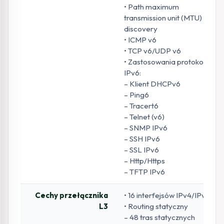
• Path maximum
transmission unit (MTU)
discovery
• ICMP v6
• TCP v6/UDP v6
• Zastosowania protokołu
IPv6:
– Klient DHCPv6
– Ping6
– Tracert6
– Telnet (v6)
– SNMP IPv6
– SSH IPv6
– SSL IPv6
– Http/Https
– TFTP IPv6
Cechy przełącznika
• 16 interfejsów IPv4/IPv6
L3
• Routing statyczny
– 48 tras statycznych