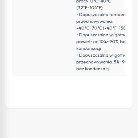
pracy: 0℃~40℃
(32℉~104℉);
• Dopuszczalna temperatura
przechowywania:
-40℃~70℃ (-40℉~158℉);
• Dopuszczalna wilgotność
powietrza: 10%~90%, bez
kondensacji
• Dopuszczalna wilgotność
przechowywania: 5%~90%,
bez kondensacji