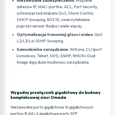
Niezawodne zabezpieczenia
: Wiązanie
adresów IP, MAC i portów, ACL, Port Security,
ochrona przed atakami DoS, Storm Control,
DHCP Snooping, 802.1X, uwierzytelnianie
poprzez serwer Radius i wiele więcej.
Optymalizacja transmisji głosu i wideo
: QoS
L2/L3/L4 i IGMP Snooping.
Samodzielne zarządzanie
: Witryna, CLI (port
konsolowy, Telnet, SSH), SNMP, RMON i Dual
Image dają duże możliwości zarządzania.
Wygodny przełącznik gigabitowy do budowy
kompleksowej sieci Omada
Niezawodne porty gigabitowe 16 gigabitowych
portów RJ45 i 2 gigabitowe porty SFP