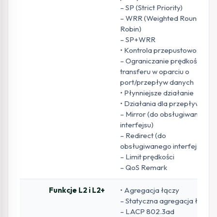
– SP (Strict Priority)
– WRR (Weighted Round
Robin)
– SP+WRR
• Kontrola przepustowości
– Ograniczanie prędkości
transferu w oparciu o
port/przepływ danych
• Płynniejsze działanie
• Działania dla przepływów
– Mirror (do obsługiwanego
interfejsu)
– Redirect (do
obsługiwanego interfejsu)
– Limit prędkości
– QoS Remark
Funkcje L2 i L2+
• Agregacja łączy
– Statyczna agregacja łączy
– LACP 802.3ad