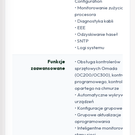
Configuration
• Monitorowanie zużycia
procesora
• Diagnostyka kabli
• EEE
• Odzyskiwanie haseł
• SNTP
• Logi systemu
Funkcje
• Obsługa kontrolerów
zaawansowane
sprzętowych Omada
(OC200/OC300), kontrolera
programowego, kontrolera
opartego na chmurze
• Automatyczne wykrywanie
urządzeń
• Konfiguracje grupowe
• Grupowe aktualizacje
oprogramowania
• Inteligentne monitorowanie
stanu sieci