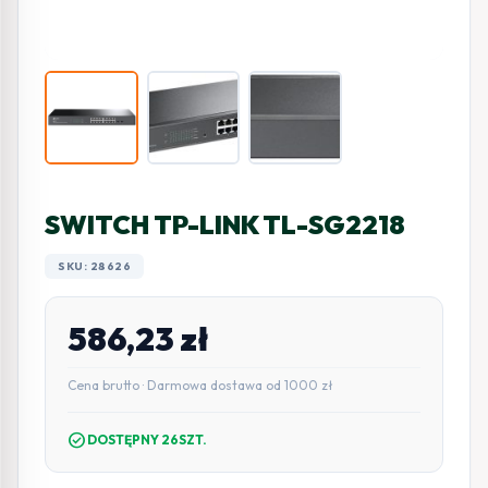
SWITCH TP-LINK TL-SG2218
SKU: 28626
586,23
zł
Cena brutto · Darmowa dostawa od 1000 zł
check_circle
DOSTĘPNY 26SZT.