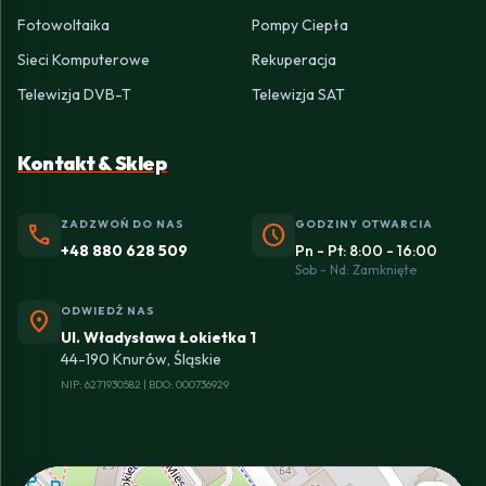
Fotowoltaika
Pompy Ciepła
Sieci Komputerowe
Rekuperacja
Telewizja DVB-T
Telewizja SAT
Kontakt & Sklep
ZADZWOŃ DO NAS
GODZINY OTWARCIA
phone
schedule
+48 880 628 509
Pn - Pt: 8:00 - 16:00
Sob - Nd: Zamknięte
ODWIEDŹ NAS
location_on
Ul. Władysława Łokietka 1
44-190 Knurów, Śląskie
NIP: 6271930582 | BDO: 000736929