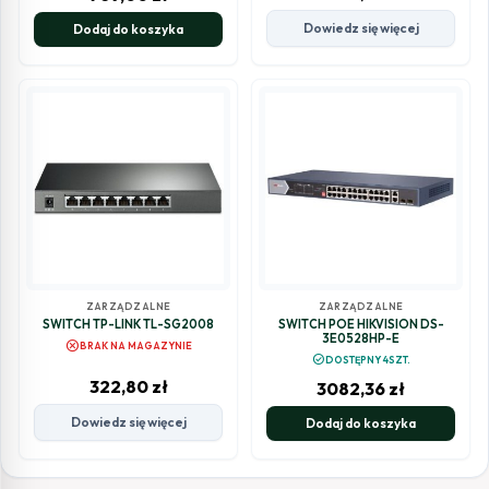
Dowiedz się więcej
Dodaj do koszyka
ZARZĄDZALNE
ZARZĄDZALNE
SWITCH TP-LINK TL-SG2008
SWITCH POE HIKVISION DS-
3E0528HP-E
cancel
BRAK NA MAGAZYNIE
check_circle
DOSTĘPNY 4SZT.
322,80
zł
3082,36
zł
Dowiedz się więcej
Dodaj do koszyka