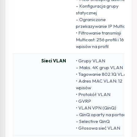
– Konfiguracja grupy
statycznej
– Ograniczone
przekazywanie IP Multicast
• Filtrowanie transmisji
Multicast: 256 profili i 16
wpisów na profil
Sieci VLAN
• Grupy VLAN
– Maks. 4K grup VLAN
• Tagowanie 802.1Q VLAN
• Adres MAC VLAN: 12
wpisów
• Protokół VLAN
• GVRP
• VLAN VPN (QinQ)
– QinQ oparty na portach
– Selective QinQ
• Głosowa sieć VLAN