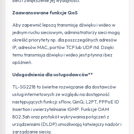
sieci i zwiększenie jej wydajności.
Zaawansowane funkcje QoS
Aby zapewnić lepszą transmisję dźwięku i wideo w
jednym ruchu sieciowym, administratorzy sieci mogą
określić priorytety np. dla poszczególnych adresów
IP, adresów MAC, portów TCP lub UDP itd. Dzięki
temu transmisja dźwięku i wideo jest płynna i bez
opóźnień.
Udogodnienia dla usługodawców**
TL-SG2218 to świetne rozwiązanie dla dostawców
usług internetowych ze względu na dostępność
następujących funkcji: sFlow, QinQ, L2PT, PPPoE ID
Insertion i uwierzytelnianie IGMP. Funkcje OAM
802.3ah oraz protokół wykrywania połączeń z
urządzeniami (DLDP) umożliwiają łatwiejszy nadzór i
zarządzanie siecią.