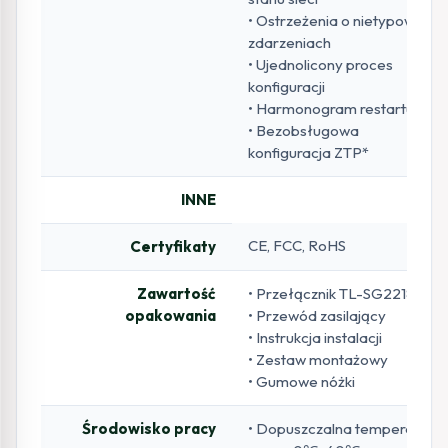
• Ostrzeżenia o nietypowych
zdarzeniach
• Ujednolicony proces
konfiguracji
• Harmonogram restartu
• Bezobsługowa
konfiguracja ZTP*
INNE
CE, FCC, RoHS
Certyfikaty
Zawartość
• Przełącznik TL-SG2218
opakowania
• Przewód zasilający
• Instrukcja instalacji
• Zestaw montażowy
• Gumowe nóżki
Środowisko pracy
• Dopuszczalna temperatura