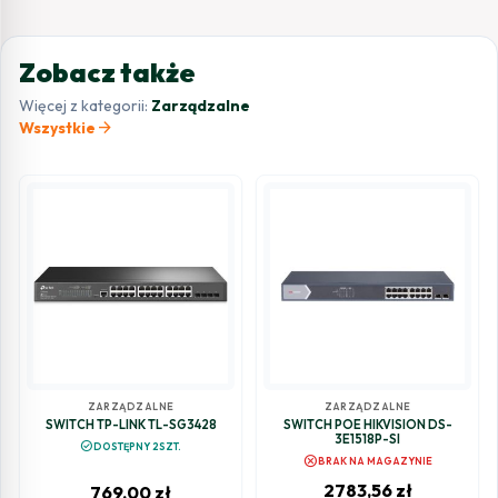
Zobacz także
Więcej z kategorii:
Zarządzalne
arrow_forward
Wszystkie
ZARZĄDZALNE
ZARZĄDZALNE
SWITCH TP-LINK TL-SG3428
SWITCH POE HIKVISION DS-
3E1518P-SI
check_circle
DOSTĘPNY 2SZT.
cancel
BRAK NA MAGAZYNIE
2783,56
zł
769,00
zł