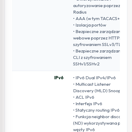
autoryzowanie poprzez
Radius
• AAA (w tym TACACS+)
• Izolacja portów
• Bezpieczne zarządzanie
webowe poprzez HTTPS z
szyfrowaniem SSLv3/TLS 1.2
• Bezpieczne zarządzanie
CLI z szyfrowaniem
SSHv1/SSHv2
IPv6
• IPv6 Dual IPv4/IPv6
• Multicast Listener
Discovery (MLD) Snooping
• ACL IPv6
• Interfejs IPv6
• Statyczny routing IPv6
• Funkcja neighbor discovery
(ND) wykorzystywana przez
węzły IPv6