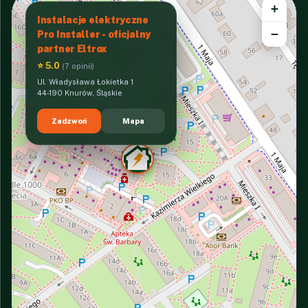
+
Instalacje elektryczne
−
Pro Installer - oficjalny
partner Eltrox
⭐ 5.0
(7 opinii)
Ul. Władysława Łokietka 1
44-190 Knurów, Śląskie
Zadzwoń
Mapa
INTERACTIVE VIEW