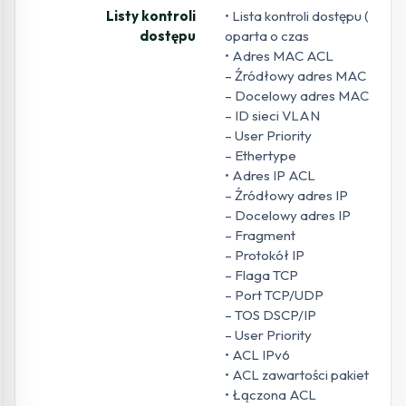
Listy kontroli
• Lista kontroli dostępu (ACL)
dostępu
oparta o czas
• Adres MAC ACL
– Źródłowy adres MAC
– Docelowy adres MAC
– ID sieci VLAN
– User Priority
– Ethertype
• Adres IP ACL
– Źródłowy adres IP
– Docelowy adres IP
– Fragment
– Protokół IP
– Flaga TCP
– Port TCP/UDP
– TOS DSCP/IP
– User Priority
• ACL IPv6
• ACL zawartości pakietu
• Łączona ACL