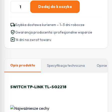
ilość
Dodaj do koszyka
SWITCH
TP-
LINK
local_shipping
Szybka dostawa kurierem – 1–3 dni robocze
TL-
verified_user
Gwarancja producenta i profesjonalne wsparcie
SG2218
assignment_return
14 dni na zwrot towaru
Opis produktu
Specyfikacja techniczna
Opinie
SWITCH TP-LINK TL-SG2218