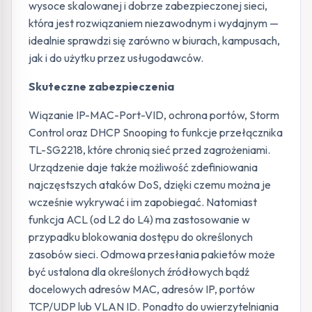
wysoce skalowanej i dobrze zabezpieczonej sieci,
która jest rozwiązaniem niezawodnym i wydajnym —
idealnie sprawdzi się zarówno w biurach, kampusach,
jak i do użytku przez usługodawców.
Skuteczne zabezpieczenia
Wiązanie IP-MAC-Port-VID, ochrona portów, Storm
Control oraz DHCP Snooping to funkcje przełącznika
TL-SG2218, które chronią sieć przed zagrożeniami.
Urządzenie daje także możliwość zdefiniowania
najczęstszych ataków DoS, dzięki czemu można je
wcześnie wykrywać i im zapobiegać. Natomiast
funkcja ACL (od L2 do L4) ma zastosowanie w
przypadku blokowania dostępu do określonych
zasobów sieci. Odmowa przesłania pakietów może
być ustalona dla określonych źródłowych bądź
docelowych adresów MAC, adresów IP, portów
TCP/UDP lub VLAN ID. Ponadto do uwierzytelniania