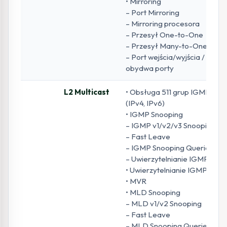
• Mirroring
– Port Mirroring
– Mirroring procesora
– Przesył One-to-One
– Przesył Many-to-One
– Port wejścia/wyjścia /
obydwa porty
L2 Multicast
• Obsługa 511 grup IGMP
(IPv4, IPv6)
• IGMP Snooping
– IGMP v1/v2/v3 Snooping
– Fast Leave
– IGMP Snooping Querier
– Uwierzytelnianie IGMP
• Uwierzytelnianie IGMP
• MVR
• MLD Snooping
– MLD v1/v2 Snooping
– Fast Leave
– MLD Snooping Querier