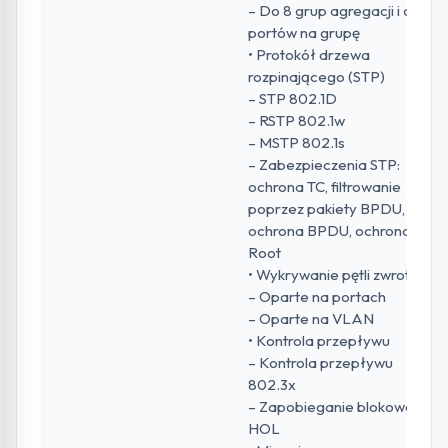
– Do 8 grup agregacji i do 8
portów na grupę
• Protokół drzewa
rozpinającego (STP)
– STP 802.1D
– RSTP 802.1w
– MSTP 802.1s
– Zabezpieczenia STP:
ochrona TC, filtrowanie
poprzez pakiety BPDU,
ochrona BPDU, ochrona
Root
• Wykrywanie pętli zwrotnych
– Oparte na portach
– Oparte na VLAN
• Kontrola przepływu
– Kontrola przepływu
802.3x
– Zapobieganie blokowaniu
HOL