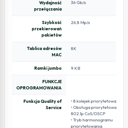
36 Gb/s
Wydajność
przełączania
Szybkość
26,8 Mp/s
przekierowań
pakietów
Tablica adresów
8K
MAC
Ramki jumbo
9 KB
FUNKCJE
OPROGRAMOWANIA
• 8 kolejek priorytetowania
Funkcja Quality of
• Obsługa priorytetowania
Service
802.1p CoS/DSCP
• Tryb harmonogramu
priorytetowania: