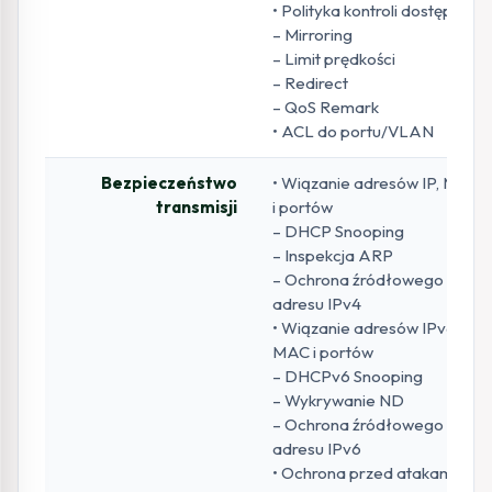
• Polityka kontroli dostępu
– Mirroring
– Limit prędkości
– Redirect
– QoS Remark
• ACL do portu/VLAN
Bezpieczeństwo
• Wiązanie adresów IP, MAC
transmisji
i portów
– DHCP Snooping
– Inspekcja ARP
– Ochrona źródłowego
adresu IPv4
• Wiązanie adresów IPv6,
MAC i portów
– DHCPv6 Snooping
– Wykrywanie ND
– Ochrona źródłowego
adresu IPv6
• Ochrona przed atakami