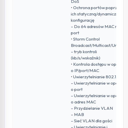
DoS
• Ochrona portów poprzez
ich statyczną/dynamiczną
konfigurację
– Do 64 adresów MAC na
port
• Storm Control
Broadcast/Multicast/Unicast
– tryb kontroli
(kb/s/wskaźnik)
• Kontrola dostępu w oparciu
o IP/port/MAC
• Uwierzytelnianie 802.1X
– Uwierzytelnianie w oparciu
o port
– Uwierzytelnianie w oparciu
o adres MAC
– Przydzielanie VLAN
– MAB
– Sieć VLAN dla gości
– Uwierzytelnianie i