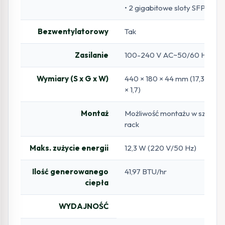
• 2 gigabitowe sloty SFP
Bezwentylatorowy
Tak
Zasilanie
100-240 V AC~50/60 Hz
Wymiary (S x G x W)
440 × 180 × 44 mm (17,3 × 7,1
× 1,7)
Montaż
Możliwość montażu w szafie
rack
Maks. zużycie energii
12,3 W (220 V/50 Hz)
Ilość generowanego
41,97 BTU/hr
ciepła
WYDAJNOŚĆ