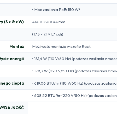
• Moc zasilania PoE: 150 W*
y (S x G x W)
440 × 180 × 44 mm
(17,3 × 7,1 × 1,7 cali)
Montaż
Możliwość montażu w szafie Rack
życie energii
• 181,4 W (110 V/60 Hz) (podczas zasilania z moc
• 178,3 W (220 V/50 Hz) (podczas zasilania z m
anego ciepła
• 619,06 BTU/hr (110 V/60 Hz) (podczas zasilan
• 608,52 BTU/hr (220 V/50 Hz) (podczas zasila
WYDAJNOŚĆ