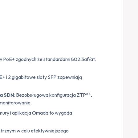
ów PoE+ zgodnych ze standardami 802.3af/at,
E+ i 2 gigabitowe sloty SFP zapewniają
da SDN
: Bezobsługowa konfiguracja ZTP**,
 monitorowanie.
mury i aplikacja Omada to wygoda
trznym w celu efektywniejszego