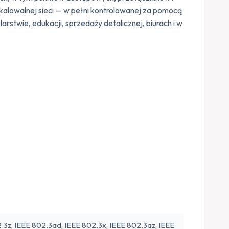
alowalnej sieci — w pełni kontrolowanej za pomocą
stwie, edukacji, sprzedaży detalicznej, biurach i w
.3z, IEEE 802.3ad, IEEE 802.3x, IEEE 802.3az, IEEE