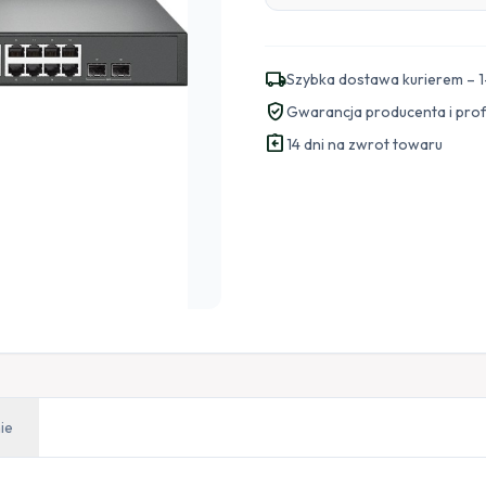
local_shipping
Szybka dostawa kurierem – 1
verified_user
Gwarancja producenta i pro
assignment_return
14 dni na zwrot towaru
ie