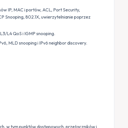
sów IP, MAC i portów, ACL, Port Security,
P Snooping, 802.1X, uwierzytelnianie poprzez
/L3/L4 QoS i IGMP snooping.
v6, MLD snooping i IPv6 neighbor discovery.
ych, w tym punktów dostępowych, przełączników i