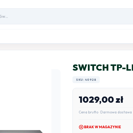
SWITCH TP-L
SKU: 40928
1029,00
zł
Cena brutto · Darmowa dostawa 
cancel
BRAK W MAGAZYNIE