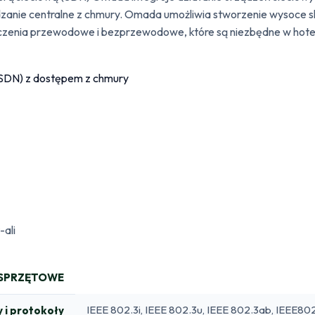
anie centralne z chmury. Omada umożliwia stworzenie wysoce sk
ączenia przewodowe i bezprzewodowe, które są niezbędne w hotelar
-ali
 SPRZĘTOWE
IEEE 802.3i, IEEE 802.3u, IEEE 802.3ab, IEEE802
 i protokoły