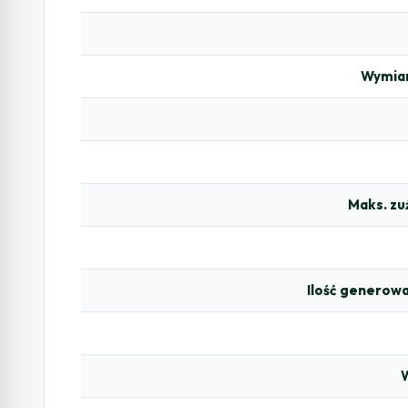
Wymiar
Maks. zu
Ilość generow