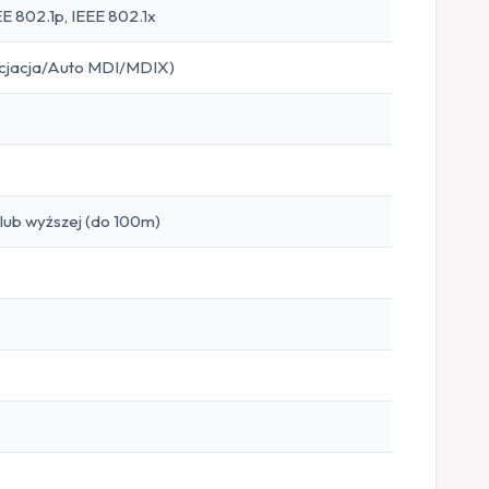
EE 802.1p, IEEE 802.1x
ocjacja/Auto MDI/MDIX)
lub wyższej (do 100m)