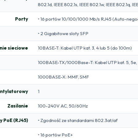
802.1d, IEEE 802.1s, IEEE 802.1w, IEEE 802.1q, IE
Porty
• 16 portów 10/100/1000 Mb/s RJ45 (Auto-neg
• 2 Gigabitowe sloty SFP
ie sieciowe
10BASE-T: Kabel UTP kat. 3, 4 lub 5 (do 100m)
100BASE-TX/1000Base-T: Kabel UTP kat. 5, 5e, 
1000BASE-X: MMF, SMF
ntylatorowy
1
Zasilanie
100-240V AC, 50/60Hz
y PoE (RJ45)
• Zgodność ze standardami 802.3at/af
• 16 portów PoE+