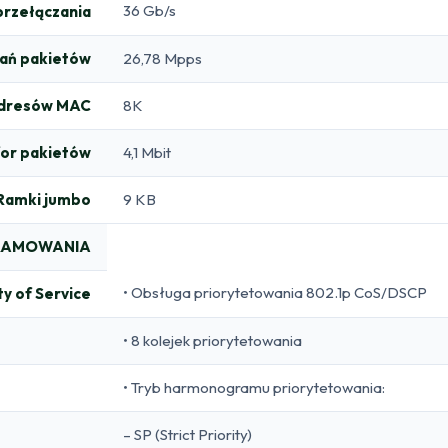
36 Gb/s
przełączania
ań pakietów
26,78 Mpps
adresów MAC
8K
or pakietów
4,1 Mbit
Ramki jumbo
9 KB
RAMOWANIA
• Obsługa priorytetowania 802.1p CoS/DSCP
ty of Service
• 8 kolejek priorytetowania
• Tryb harmonogramu priorytetowania:
– SP (Strict Priority)