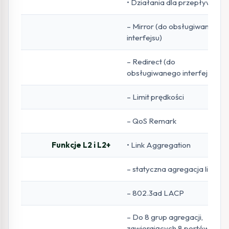
• Działania dla przepływów
– Mirror (do obsługiwanego
interfejsu)
– Redirect (do
obsługiwanego interfejsu)
– Limit prędkości
– QoS Remark
Funkcje L2 i L2+
• Link Aggregation
– statyczna agregacja linków
– 802.3ad LACP
– Do 8 grup agregacji,
zawierających 8 portów na