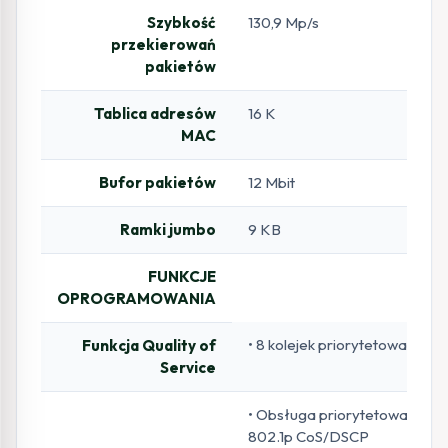
Szybkość
130,9 Mp/s
przekierowań
pakietów
Tablica adresów
16 K
MAC
Bufor pakietów
12 Mbit
Ramki jumbo
9 KB
FUNKCJE
OPROGRAMOWANIA
• 8 kolejek priorytetowania
Funkcja Quality of
Service
• Obsługa priorytetowania
802.1p CoS/DSCP