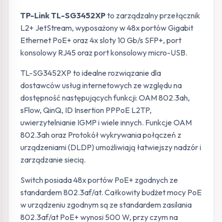
TP-Link TL-SG3452XP
to zarządzalny przełącznik
L2+ JetStream, wyposażony w 48x portów Gigabit
Ethernet PoE+ oraz 4x sloty 10 Gb/s SFP+, port
konsolowy RJ45 oraz port konsolowy micro-USB.
TL-SG3452XP to idealne rozwiązanie dla
dostawców usług internetowych ze względu na
dostępność następujących funkcji: OAM 802.3ah,
sFlow, QinQ, ID Insertion PPPoE L2TP,
uwierzytelnianie IGMP i wiele innych. Funkcje OAM
802.3ah oraz Protokół wykrywania połączeń z
urządzeniami (DLDP) umożliwiają łatwiejszy nadzór i
zarządzanie siecią.
Switch posiada 48x portów PoE+ zgodnych ze
standardem 802.3af/at. Całkowity budżet mocy PoE
w urządzeniu zgodnym są ze standardem zasilania
802.3af/at PoE+ wynosi 500 W, przy czym na