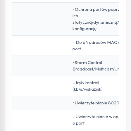
• Ochrona portów poprzez
ich
statyczną/dynamiczną/stałą
konfigurację
– Do 64 adresów MAC na
port
• Storm Control
Broadcast/Multicast/Unicast
– tryb kontroli
(kb/s/wskaźnik)
• Uwierzytelnianie 802.1X
– Uwierzytelnianie w oparciu
o port