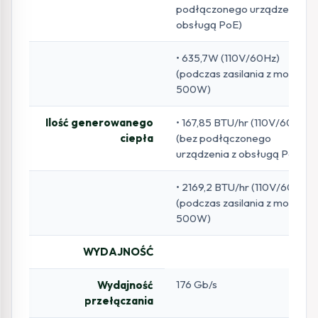
podłączonego urządzenia z
obsługą PoE)
• 635,7W (110V/60Hz)
(podczas zasilania z mocą
500W)
Ilość generowanego
• 167,85 BTU/hr (110V/60Hz)
ciepła
(bez podłączonego
urządzenia z obsługą PoE)
• 2169,2 BTU/hr (110V/60Hz)
(podczas zasilania z mocą
500W)
WYDAJNOŚĆ
176 Gb/s
Wydajność
przełączania