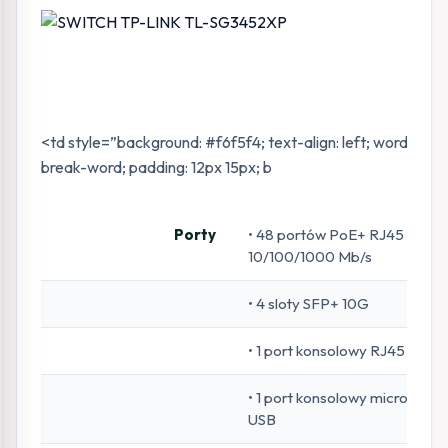
<td style=”background: #f6f5f4; text-align: left; word-wrap
break-word; padding: 12px 15px; b
Porty
• 48 portów PoE+ RJ45
10/100/1000 Mb/s
• 4 sloty SFP+ 10G
• 1 port konsolowy RJ45
• 1 port konsolowy micro-
USB