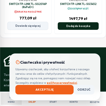
ZARZĄDZALNE
ZARZĄDZALNE
SWITCH TP-LINK TL-SG2016P
SWITCH TP-LINK TL-SG3452
(8xPoE+)
check_circle
DOSTĘPNY 6SZT.
cancel
BRAK NA MAGAZYNIE
777,09
zł
1497,79
zł
Dowiedz się więcej
Dodaj do koszyka
cookie
Ciasteczka i prywatność
Używamy ciasteczek, aby ułatwić korzystanie z naszego
serwisu oraz do celów statystycznych i funkcjonalnych.
Twoje bezpieczeństwo w rękach profesjonalistów.
Zgadzając się na nie, pomagasz nam rozwijać nasz sklep.
Kompleksowe instalacje niskoprądowe i systemy
Szczegóły znajdziesz w
polityce prywatności
.
energetyczne dla Twojego domu i firmy.
AKCEPTUJĘ
ODRZUĆ
menu
shopping_bag
home
person
shopping_cart
MENU
SKLEP
START
KONTO
KOSZYK