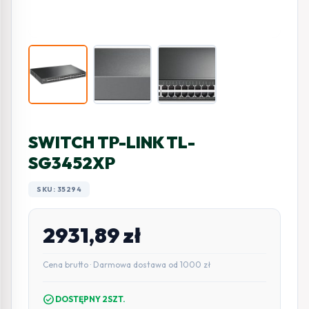
SWITCH TP-LINK TL-
SG3452XP
SKU: 35294
2931,89
zł
Cena brutto · Darmowa dostawa od 1000 zł
check_circle
DOSTĘPNY 2SZT.