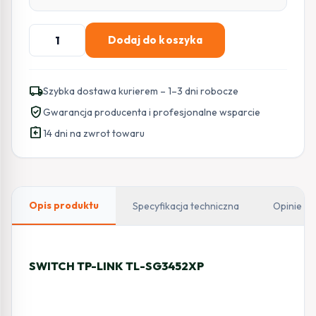
ilość
Dodaj do koszyka
SWITCH
TP-
LINK
local_shipping
Szybka dostawa kurierem – 1–3 dni robocze
TL-
verified_user
Gwarancja producenta i profesjonalne wsparcie
SG3452XP
assignment_return
14 dni na zwrot towaru
Opis produktu
Specyfikacja techniczna
Opinie
SWITCH TP-LINK TL-SG3452XP