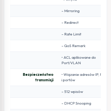
– Mirroring
– Redirect
– Rate Limit
– QoS Remark
• ACL aplikowane do
Port/VLAN
Bezpieczeństwo
• Wiązanie adresów IP, MAC
transmisji
i portów
– 512 wpisów
– DHCP Snooping