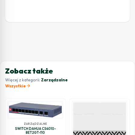
Zobacz także
Więcej z kategorii:
Zarządzalne
arrow_forward
Wszystkie
ZARZĄDZALNE
SWITCH DAHUA CS4010-
8ET2GT-110