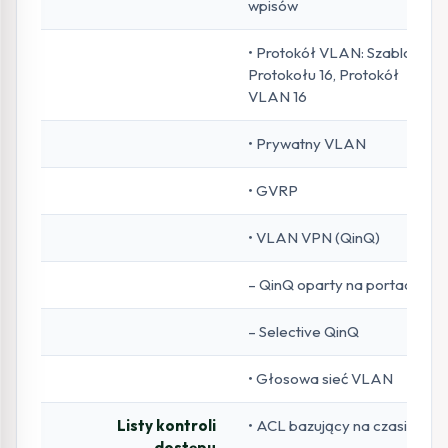
wpisów
• Protokół VLAN: Szablon
Protokołu 16, Protokół
VLAN 16
• Prywatny VLAN
• GVRP
• VLAN VPN (QinQ)
– QinQ oparty na portach
– Selective QinQ
• Głosowa sieć VLAN
Listy kontroli
• ACL bazujący na czasie
dostępu