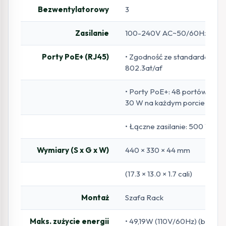
Bezwentylatorowy
3
Zasilanie
100-240V AC~50/60Hz
Porty PoE+ (RJ45)
• Zgodność ze standardami
802.3at/af
• Porty PoE+: 48 portów, do
30 W na każdym porcie
• Łączne zasilanie: 500 W*
Wymiary (S x G x W)
440 × 330 × 44 mm
(17.3 × 13.0 × 1.7 cali)
Montaż
Szafa Rack
Maks. zużycie energii
• 49,19W (110V/60Hz) (bez