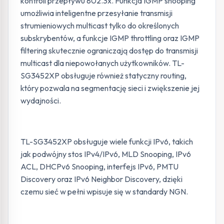
kontroli przepływu 802.3x. Funkcja IGMP snooping
umożliwia inteligentne przesyłanie transmisji
strumieniowych multicast tylko do określonych
subskrybentów, a funkcje IGMP throttling oraz IGMP
filtering skutecznie ograniczają dostęp do transmisji
multicast dla niepowołanych użytkowników. TL-
SG3452XP obsługuje również statyczny routing,
który pozwala na segmentację sieci i zwiększenie jej
wydajności.
TL-SG3452XP obsługuje wiele funkcji IPv6, takich
jak podwójny stos IPv4/IPv6, MLD Snooping, IPv6
ACL, DHCPv6 Snooping, interfejs IPv6, PMTU
Discovery oraz IPv6 Neighbor Discovery, dzięki
czemu sieć w pełni wpisuje się w standardy NGN.