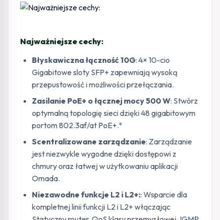
Najważniejsze cechy:
Błyskawiczna łączność 10G
: 4× 10-cio
Gigabitowe sloty SFP+ zapewniają wysoką
przepustowość i możliwości przełączania.
Zasilanie PoE+ o łącznej mocy 500 W
: Stwórz
optymalną topologię sieci dzięki 48 gigabitowym
portom 802.3af/at PoE+.*
Scentralizowane zarządzanie
: Zarządzanie
jest niezwykle wygodne dzięki dostępowi z
chmury oraz łatwej w użytkowaniu aplikacji
Omada.
Niezawodne funkcje L2 i L2+:
: Wsparcie dla
kompletnej linii funkcji L2 i L2+ włączając
Statyczny router, QoS klasy przemysłowej, IGMP