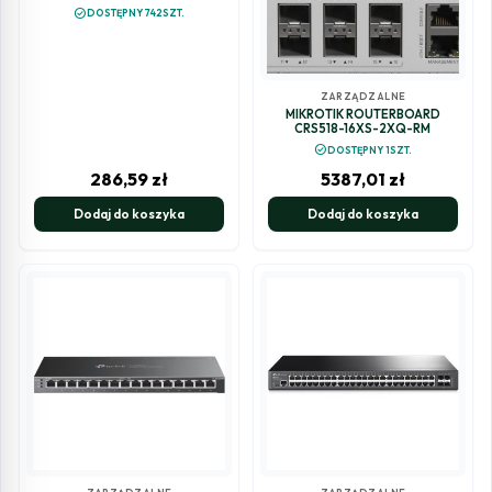
check_circle
DOSTĘPNY 742SZT.
ZARZĄDZALNE
MIKROTIK ROUTERBOARD
CRS518-16XS-2XQ-RM
check_circle
DOSTĘPNY 1SZT.
286,59
zł
5387,01
zł
Dodaj do koszyka
Dodaj do koszyka