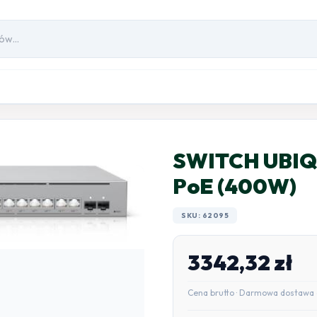
SWITCH UBIQ
PoE (400W)
SKU: 62095
3342,32
zł
Cena brutto · Darmowa dostawa 