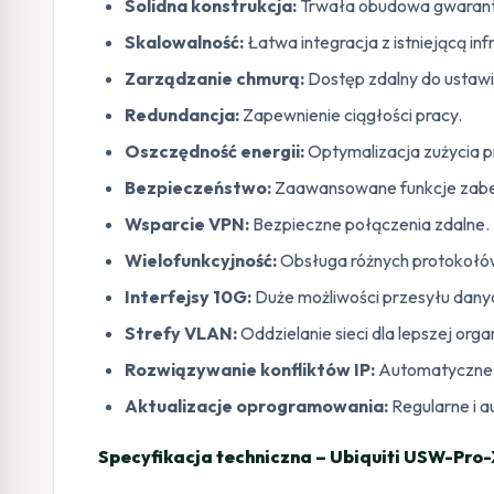
Solidna konstrukcja:
Trwała obudowa gwarant
Skalowalność:
Łatwa integracja z istniejącą inf
Zarządzanie chmurą:
Dostęp zdalny do ustawie
Redundancja:
Zapewnienie ciągłości pracy.
Oszczędność energii:
Optymalizacja zużycia p
Bezpieczeństwo:
Zaawansowane funkcje zabez
Wsparcie VPN:
Bezpieczne połączenia zdalne.
Wielofunkcyjność:
Obsługa różnych protokołów
Interfejsy 10G:
Duże możliwości przesyłu dany
Strefy VLAN:
Oddzielanie sieci dla lepszej organ
Rozwiązywanie konfliktów IP:
Automatyczne 
Aktualizacje oprogramowania:
Regularne i 
Specyfikacja techniczna – Ubiquiti USW-Pro