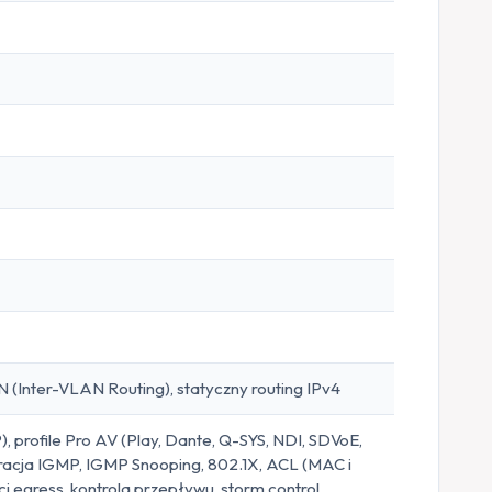
(Inter-VLAN Routing), statyczny routing IPv4
 profile Pro AV (Play, Dante, Q-SYS, NDI, SDVoE,
racja IGMP, IGMP Snooping, 802.1X, ACL (MAC i
i egress, kontrola przepływu, storm control,