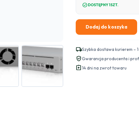
check_circle
DOSTĘPNY 1SZT.
Dodaj do koszyka
ilość
SWITCH
UBIQUITI
local_shipping
Szybka dostawa kurierem – 1
USW-
verified_user
Gwarancja producenta i pro
Pro-
assignment_return
XG-
14 dni na zwrot towaru
10-
PoE
(400W)