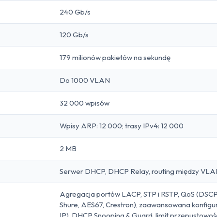
240 Gb/s
120 Gb/s
179 milionów pakietów na sekundę
Do 1000 VLAN
32 000 wpisów
Wpisy ARP: 12 000; trasy IPv4: 12 000
2 MB
Serwer DHCP, DHCP Relay, routing między VLAN 
Agregacja portów LACP, STP i RSTP, QoS (DSCP),
Shure, AES67, Crestron), zaawansowana konfigu
IP), DHCP Snooping & Guard, limit przepustowośc