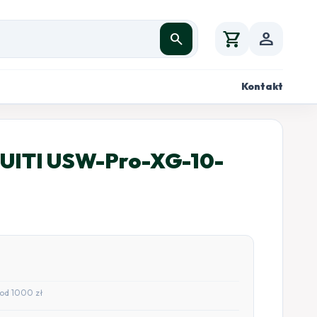
shopping_cart
person
search
Kontakt
UITI USW-Pro-XG-10-
od 1000 zł