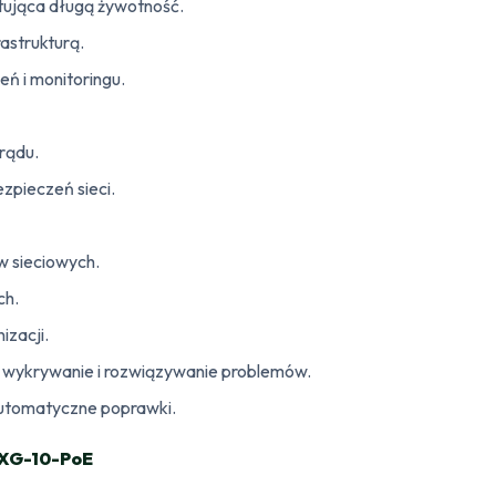
ująca długą żywotność.
rastrukturą.
ń i monitoringu.
rądu.
pieczeń sieci.
 sieciowych.
ch.
izacji.
wykrywanie i rozwiązywanie problemów.
automatyczne poprawki.
-XG-10-PoE