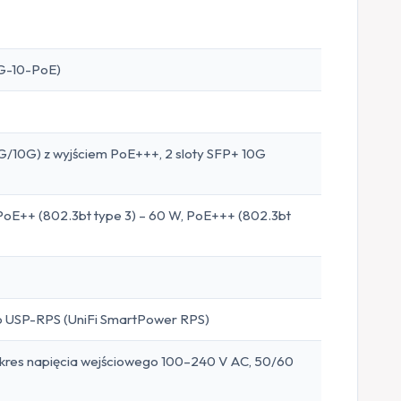
XG-10-PoE)
/10G) z wyjściem PoE+++, 2 sloty SFP+ 10G
 PoE++ (802.3bt type 3) – 60 W, PoE+++ (802.3bt
o USP-RPS (UniFi SmartPower RPS)
kres napięcia wejściowego 100–240 V AC, 50/60