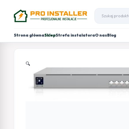
Strona główna
Sklep
Strefa instalatora
O nas
Blog
🔍