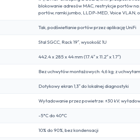
blokowanie adresów MAC, restrykcje portów na 
portów, ramki jumbo, LLDP-MED, Voice VLAN, o
Tak, podświetlanie portów przez aplikację UniFi
Stal SGCC, Rack 19″, wysokość 1U
442.4 x 285 x 44 mm (17.4″ x 11.2″ x 1.7″)
Bez uchwytów montażowych: 4,6 kg; z uchwytami:
Dotykowy ekran 1,3″ do lokalnej diagnostyki
Wyładowanie przez powietrze: ±30 kV; wyładow
-5°C do 40°C
10% do 90%, bez kondensacji