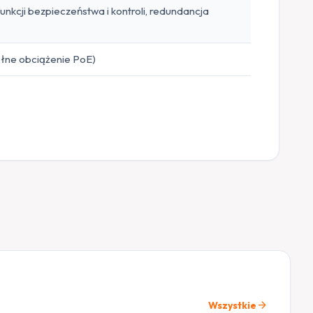
cji bezpieczeństwa i kontroli, redundancja
ełne obciążenie PoE)
arrow_forward
Wszystkie