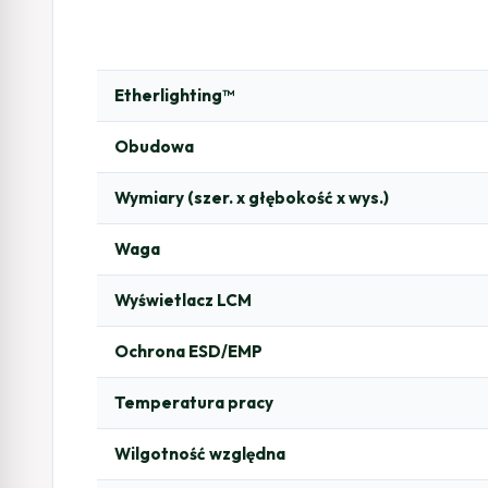
Etherlighting™
Obudowa
Wymiary (szer. x głębokość x wys.)
Waga
Wyświetlacz LCM
Ochrona ESD/EMP
Temperatura pracy
Wilgotność względna