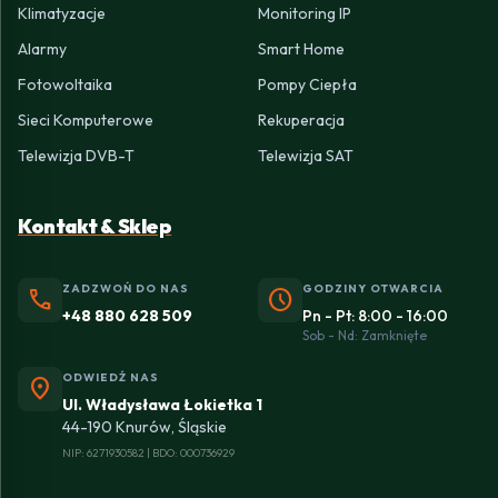
Klimatyzacje
Monitoring IP
Alarmy
Smart Home
Fotowoltaika
Pompy Ciepła
Sieci Komputerowe
Rekuperacja
Telewizja DVB-T
Telewizja SAT
Kontakt & Sklep
ZADZWOŃ DO NAS
GODZINY OTWARCIA
phone
schedule
+48 880 628 509
Pn - Pt: 8:00 - 16:00
Sob - Nd: Zamknięte
ODWIEDŹ NAS
location_on
Ul. Władysława Łokietka 1
44-190 Knurów, Śląskie
NIP: 6271930582 | BDO: 000736929