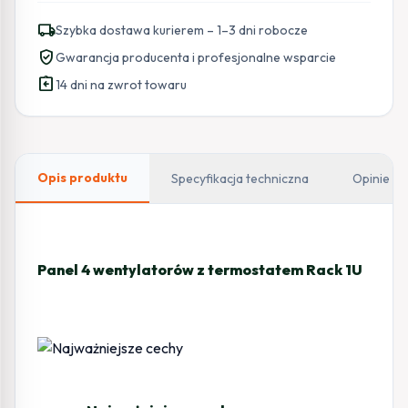
wentylatorów
local_shipping
Szybka dostawa kurierem – 1–3 dni robocze
z
verified_user
Gwarancja producenta i profesjonalne wsparcie
termostatem
assignment_return
Rack
14 dni na zwrot towaru
1U
Opis produktu
Specyfikacja techniczna
Opinie
Panel 4 wentylatorów z termostatem Rack 1U