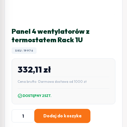
Panel 4 wentylatorów z
termostatem Rack 1U
SKU: 19976
332,11
zł
Cena brutto · Darmowa dostawa od 1000 zł
check_circle
DOSTĘPNY 2SZT.
ilość
Dodaj do koszyka
Panel
4