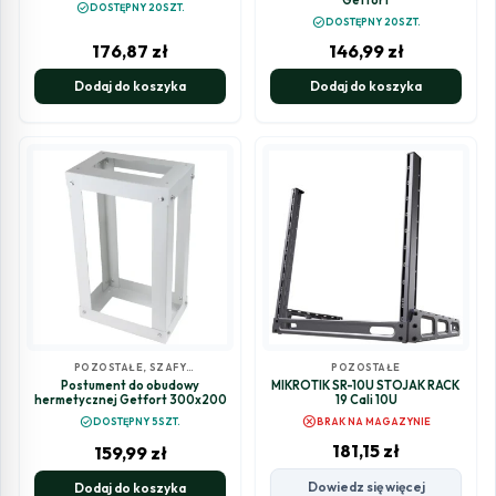
Getfort
check_circle
DOSTĘPNY 20SZT.
check_circle
DOSTĘPNY 20SZT.
176,87
zł
146,99
zł
Dodaj do koszyka
Dodaj do koszyka
POZOSTAŁE
,
SZAFY
POZOSTAŁE
MULTIMEDIALNE,
Postument do obudowy
MIKROTIK SR-10U STOJAK RACK
TELETECHNICZNE
hermetycznej Getfort 300x200
19 Cali 10U
cancel
check_circle
DOSTĘPNY 5SZT.
BRAK NA MAGAZYNIE
181,15
zł
159,99
zł
Dowiedz się więcej
Dodaj do koszyka