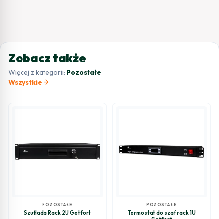
Zobacz także
Więcej z kategorii:
Pozostałe
arrow_forward
Wszystkie
POZOSTAŁE
POZOSTAŁE
Szuflada Rack 2U Getfort
Termostat do szaf rack 1U