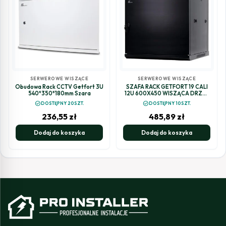
SERWEROWE WISZĄCE
SERWEROWE WISZĄCE
Obudowa Rack CCTV Getfort 3U
SZAFA RACK GETFORT 19 CALI
540*350*180mm Szara
12U 600X450 WISZĄCA DRZWI
STALOWE
check_circle
check_circle
DOSTĘPNY 20SZT.
DOSTĘPNY 10SZT.
236,55
zł
485,89
zł
Dodaj do koszyka
Dodaj do koszyka