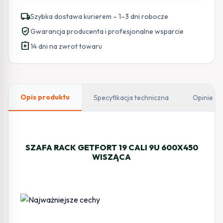
GETFORT
local_shipping
Szybka dostawa kurierem – 1–3 dni robocze
19
verified_user
Gwarancja producenta i profesjonalne wsparcie
CALI
assignment_return
9U
14 dni na zwrot towaru
600X450
WISZĄCA
Opis produktu
Specyfikacja techniczna
Opinie
SZAFA RACK GETFORT 19 CALI 9U 600X450
WISZĄCA