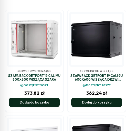
SERWEROWE WISZĄCE
SERWEROWE WISZĄCE
SZAFA RACK GETFORT 19 CALI 9U
SZAFA RACK GETFORT 19 CALI 9U
600X600 WISZĄCA SZARA
600X600 WISZĄCA DRZWI
STALOWE
check_circle
check_circle
DOSTĘPNY 20SZT.
DOSTĘPNY 20SZT.
373,82
zł
362,24
zł
Dodaj do koszyka
Dodaj do koszyka