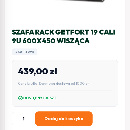
SZAFA RACK GETFORT 19 CALI
9U 600X450 WISZĄCA
SKU: 16095
439,00
zł
Cena brutto · Darmowa dostawa od 1000 zł
check_circle
DOSTĘPNY 100SZT.
ilość
Dodaj do koszyka
SZAFA
RACK