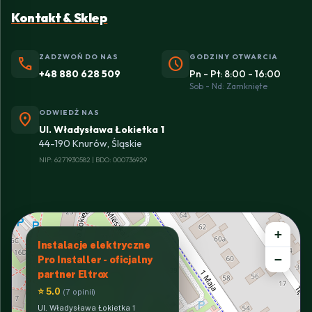
Kontakt & Sklep
ZADZWOŃ DO NAS
GODZINY OTWARCIA
phone
schedule
+48 880 628 509
Pn - Pt: 8:00 - 16:00
Sob - Nd: Zamknięte
ODWIEDŹ NAS
location_on
Ul. Władysława Łokietka 1
44-190 Knurów, Śląskie
NIP: 6271930582 | BDO: 000736929
+
Instalacje elektryczne
−
Pro Installer - oficjalny
partner Eltrox
⭐ 5.0
(7 opinii)
Ul. Władysława Łokietka 1