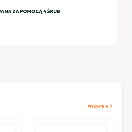
ANA ZA POMOCĄ 4 ŚRUB
arrow_forward
Wszystkie