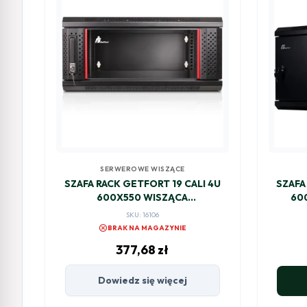
SERWEROWE WISZĄCE
SZAFA RACK GETFORT 19 CALI 4U
SZAFA
600X550 WISZĄCA
60
DWUSEKCYJNA
SKU: 16106
cancel
BRAK NA MAGAZYNIE
377,68
zł
Dowiedz się więcej