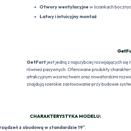
Otwory wentylacyjne
w ściankach boczny
Łatwy i intuicyjny montaż
GetFo
GetFort
jest jedną z najszybciej rozwijających si
również pasywnych. Oferowane produkty charakteryz
atrakcyjnym wzornictwem oraz nowatorskimi rozwią
znajdują szerokie zastosowanie przy budowie sys
CHARAKTERYSTYKA MODELU:
rządzeń z obudową w standardzie 19″
.