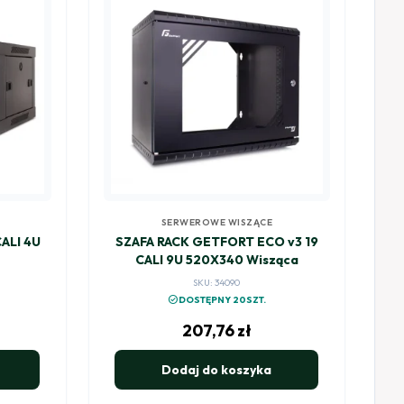
SERWEROWE WISZĄCE
ALI 4U
SZAFA RACK GETFORT ECO v3 19
CALI 9U 520X340 Wisząca
SKU: 34090
check_circle
DOSTĘPNY 20SZT.
207,76
zł
Dodaj do koszyka