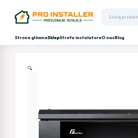
Strona główna
Sklep
Strefa instalatora
O nas
Blog
🔍