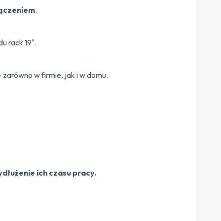
łączeniem
.
u rack 19″.
 zarówno w firmie, jak i w domu.
łużenie ich czasu pracy.