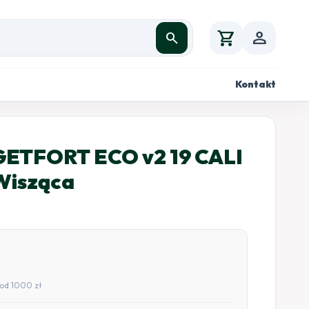
shopping_cart
person
search
Kontakt
ETFORT ECO v2 19 CALI
Wisząca
od 1000 zł