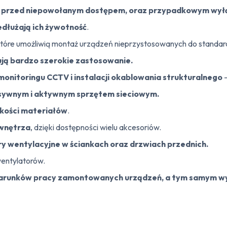
ń przed niepowołanym dostępem, oraz przypadkowym wy
edłużają ich żywotność
.
 które umożliwią montaż urządzeń nieprzystosowanych do standard
ją bardzo szerokie zastosowanie.
monitoringu CCTV i instalacji okablowania strukturalnego
–
sywnym i aktywnym sprzętem sieciowym.
akości materiałów
.
 wnętrza
, dzięki dostępności wielu akcesoriów.
y wentylacyjne w ściankach oraz drzwiach przednich.
entylatorów.
arunków pracy zamontowanych urządzeń, a tym samym wyd