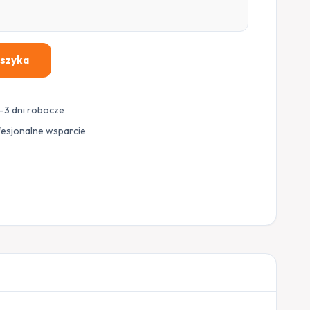
oszyka
–3 dni robocze
fesjonalne wsparcie