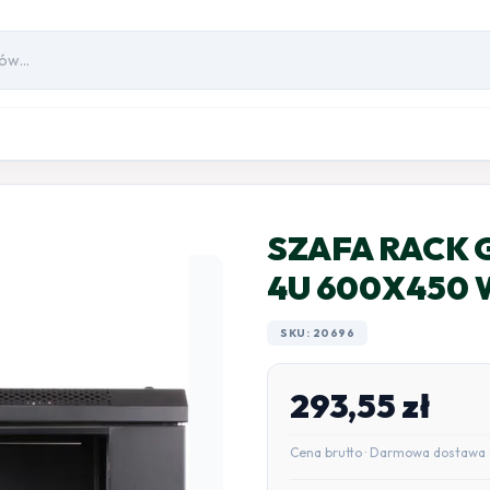
SZAFA RACK G
4U 600X450 
SKU: 20696
293,55
zł
Cena brutto · Darmowa dostawa 