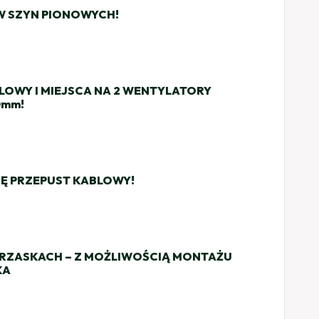
 SZYN PIONOWYCH!
BLOWY I MIEJSCA NA 2 WENTYLATORY
0mm!
IĘ PRZEPUST KABLOWY!
RZASKACH – Z MOŻLIWOŚCIĄ MONTAŻU
KA