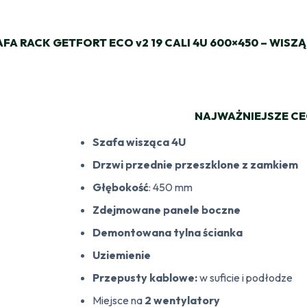
FA RACK GETFORT ECO v2 19 CALI 4U 600×450 – WISZ
NAJWAŻNIEJSZE C
Szafa wisząca 4U
Drzwi przednie przeszklone z zamkiem
Głębokość
: 450 mm
Zdejmowane panele boczne
Demontowana tylna ścianka
Uziemienie
Przepusty kablowe:
w suficie i podłodze
Miejsce na
2 wentylatory