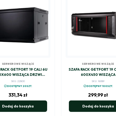
SERWEROWE WISZĄCE
SERWEROWE WISZĄCE
 RACK GETFORT 19 CALI 6U
SZAFA RACK GETFORT 19 C
0X600 WISZĄCA DRZWI
600X450 WISZĄCA
STALOWE
SKU: 22800
SKU: 16089
check_circle
check_circle
DOSTĘPNY 20SZT.
DOSTĘPNY 100SZT.
331,34
zł
299,99
zł
Dodaj do koszyka
Dodaj do koszyka