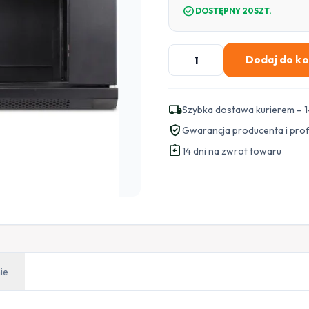
check_circle
DOSTĘPNY 20SZT.
ilość
Dodaj do k
SZAFA
RACK
GETFORT
local_shipping
Szybka dostawa kurierem – 1
ECO
verified_user
Gwarancja producenta i pro
v2
assignment_return
19
14 dni na zwrot towaru
CALI
4U
600X450
Wisząca
ie