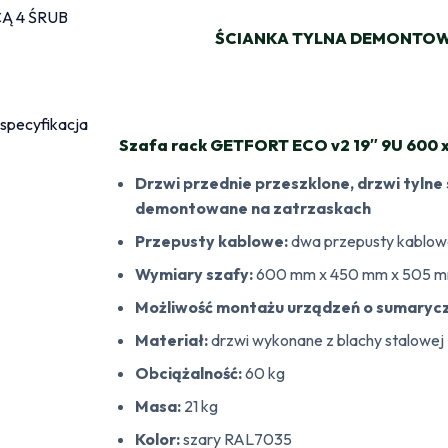
ŚCIANKA TYLNA DEMONTOW
Szafa rack GETFORT ECO v2 19″ 9U 600 x 
Drzwi przednie przeszklone, drzwi tyl
demontowane na zatrzaskach
Przepusty kablowe:
dwa przepusty kablowe 
Wymiary szafy:
600 mm x 450 mm x 505 mm
Możliwość montażu urządzeń o sumarycz
Materiał:
drzwi wykonane z blachy stalowej
Obciążalność:
60 kg
Masa:
21 kg
Kolor:
szary RAL7035