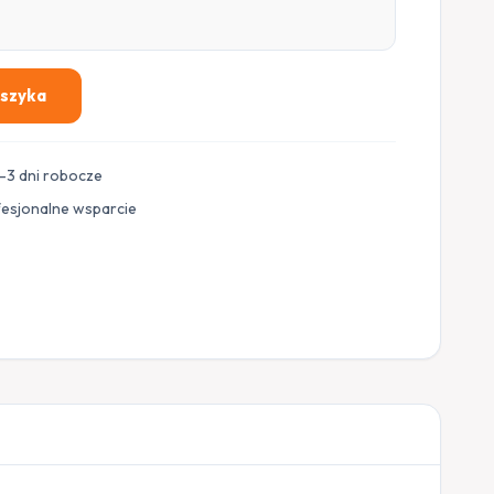
oszyka
–3 dni robocze
fesjonalne wsparcie