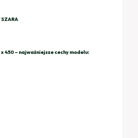
/ SZARA
x 450 – najważniejsze cechy modelu: