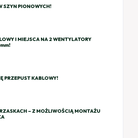
 SZYN PIONOWYCH!
BLOWY I MIEJSCA NA 2 WENTYLATORY
0mm!
IĘ PRZEPUST KABLOWY!
RZASKACH – Z MOŻLIWOŚCIĄ MONTAŻU
KA