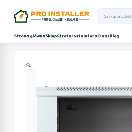
Strona główna
Sklep
Strefa instalatora
O nas
Blog
🔍