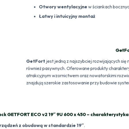
Otwory wentylacyjne
w ściankach boczny
Łatwy i intuicyjny montaż
GetFo
GetFort
jest jedną z najszybciej rozwijających si
również pasywnych. Oferowane produkty charakteryz
atrakcyjnym wzornictwem oraz nowatorskimi rozwią
znajdują szerokie zastosowanie przy budowie sys
ack GETFORT ECO v2 19″ 9U 600 x 450 – charakterystyka
rządzeń z obudową w standardzie 19″
.