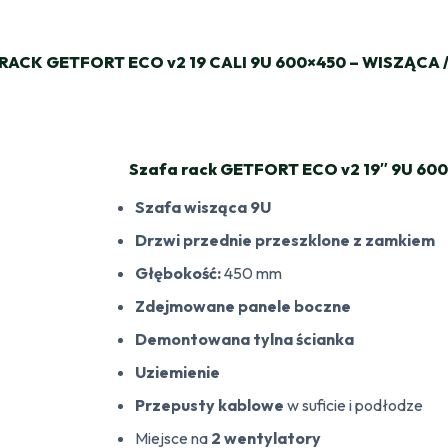
RACK GETFORT ECO v2 19 CALI 9U 600×450 – WISZĄCA 
Szafa rack GETFORT ECO v2 19″ 9U 600 
Szafa wisząca 9U
Drzwi przednie przeszklone z zamkiem
Głębokość:
450 mm
Zdejmowane panele boczne
Demontowana tylna ścianka
Uziemienie
Przepusty kablowe
w suficie i podłodze
Miejsce na
2 wentylatory