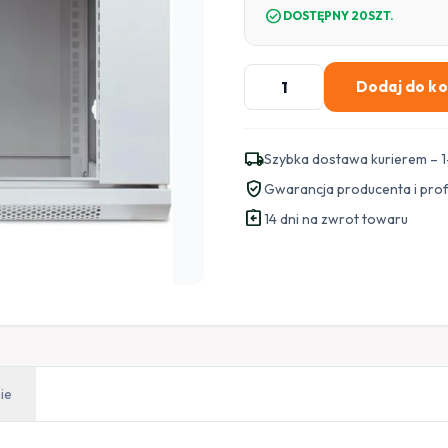
check_circle
DOSTĘPNY 20SZT.
ilość
Dodaj do k
SZAFA
RACK
GETFORT
local_shipping
Szybka dostawa kurierem – 1
ECO
verified_user
Gwarancja producenta i pro
v2
assignment_return
19
14 dni na zwrot towaru
CALI
9U
600X450
Wisząca
Szara
ie