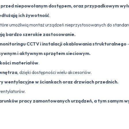
ń przed niepowołanym dostępem, oraz przypadkowym wy
edłużają ich żywotność
.
 które umożliwią montaż urządzeń nieprzystosowanych do standard
ją bardzo szerokie zastosowanie.
monitoringu CCTV i instalacji okablowania strukturalnego
–
sywnym i aktywnym sprzętem sieciowym.
akości materiałów
.
 wnętrza
, dzięki dostępności wielu akcesoriów.
y wentylacyjne w ściankach oraz drzwiach przednich.
entylatorów.
arunków pracy zamontowanych urządzeń, a tym samym wyd