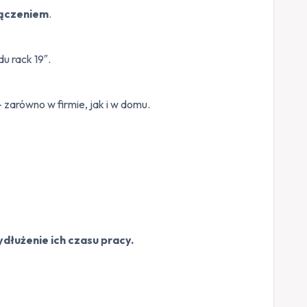
łączeniem
.
u rack 19″.
 zarówno w firmie, jak i w domu.
łużenie ich czasu pracy.