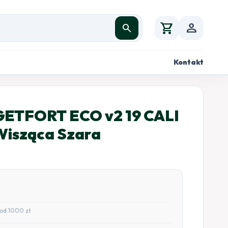
shopping_cart
person
search
Kontakt
ETFORT ECO v2 19 CALI
isząca Szara
od 1000 zł