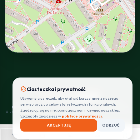
INTERACTIVE VIEW
cookie
Ciasteczka i prywatność
SZYBKIE I BEZPIECZNE PŁATNOŚCI
Używamy ciasteczek, aby ułatwić korzystanie z naszego
POLITYKA
REGULAMIN
CENNIK
ZWROTY I
serwisu oraz do celów statystycznych i funkcjonalnych.
PRYWATNOŚCI
DOSTAW
REKLAMACJE
Zgadzając się na nie, pomagasz nam rozwijać nasz sklep.
© 2026 PROINSTALLER.PL - KNURÓW. WSZYSTKIE PRAWA ZASTRZEŻONE.
Szczegóły znajdziesz w
polityce prywatności
.
AKCEPTUJĘ
ODRZUĆ
menu
shopping_bag
home
person
shopping_cart