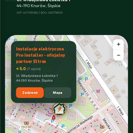
44-190 Knurów, Śląskie
NIP: 6271930582 | BDO: 000736929
+
Instalacje elektryczne
−
Pro Installer - oficjalny
partner Eltrox
⭐ 5.0
(7 opinii)
Ul. Władysława Łokietka 1
44-190 Knurów, Śląskie
Zadzwoń
Mapa