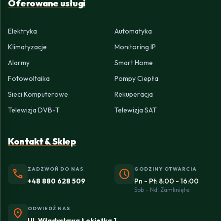
Oferowane usługi
Elektryka
Automatyka
Klimatyzacje
Monitoring IP
Alarmy
Smart Home
Fotowoltaika
Pompy Ciepła
Sieci Komputerowe
Rekuperacja
Telewizja DVB-T
Telewizja SAT
Kontakt & Sklep
ZADZWOŃ DO NAS
GODZINY OTWARCIA
phone
schedule
+48 880 628 509
Pn - Pt: 8:00 - 16:00
Sob - Nd: Zamknięte
ODWIEDŹ NAS
location_on
Ul. Władysława Łokietka 1