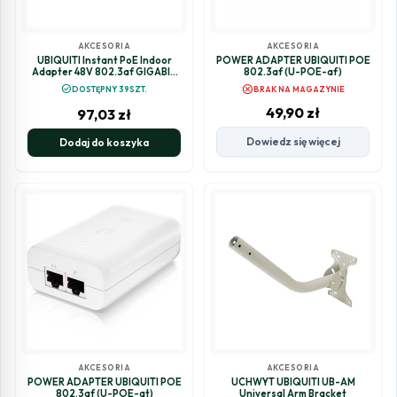
AKCESORIA
AKCESORIA
UBIQUITI Instant PoE Indoor
POWER ADAPTER UBIQUITI POE
Adapter 48V 802.3af GIGABIT
802.3af (U-POE-af)
(INS-3AF-I-G)
cancel
check_circle
DOSTĘPNY 39SZT.
BRAK NA MAGAZYNIE
49,90
zł
97,03
zł
Dowiedz się więcej
Dodaj do koszyka
AKCESORIA
AKCESORIA
POWER ADAPTER UBIQUITI POE
UCHWYT UBIQUITI UB-AM
802.3af (U-POE-at)
Universal Arm Bracket