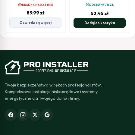
cancel
check_circle
BRAK NA MAGAZYNIE
DOSTĘPNY 71SZT.
89,99
zł
52,45
zł
Dowiedz się więcej
Dodaj do koszyka
Twoje bezpieczeństwo w rękach profesjonalistów.
Kompleksowe instalacje niskoprądowe i systemy
energetyczne dla Twojego domu i firmy.