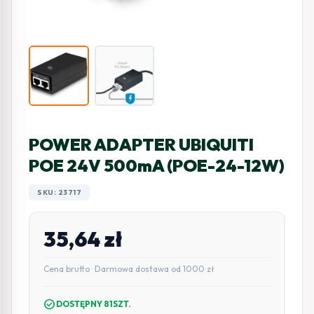
POWER ADAPTER UBIQUITI
POE 24V 500mA (POE-24-12W)
SKU: 23717
35,64
zł
Cena brutto · Darmowa dostawa od 1000 zł
check_circle
DOSTĘPNY 81SZT.