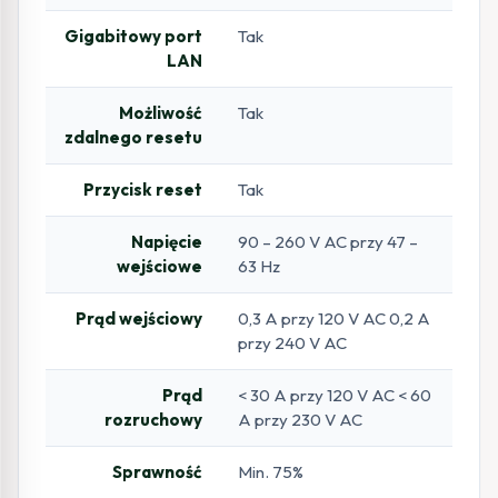
Gigabitowy port
Tak
LAN
Możliwość
Tak
zdalnego resetu
Przycisk reset
Tak
Napięcie
90 – 260 V AC przy 47 –
wejściowe
63 Hz
Prąd wejściowy
0,3 A przy 120 V AC 0,2 A
przy 240 V AC
Prąd
< 30 A przy 120 V AC < 60
rozruchowy
A przy 230 V AC
Sprawność
Min. 75%