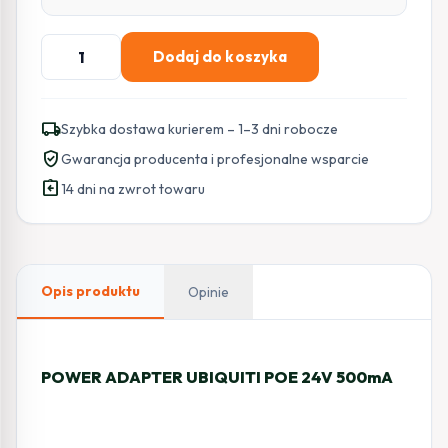
ilość
Dodaj do koszyka
POWER
ADAPTER
UBIQUITI
local_shipping
Szybka dostawa kurierem – 1–3 dni robocze
POE
verified_user
Gwarancja producenta i profesjonalne wsparcie
24V
assignment_return
500mA
14 dni na zwrot towaru
(POE-
24-
12W)
Opis produktu
Opinie
POWER ADAPTER UBIQUITI POE 24V 500mA