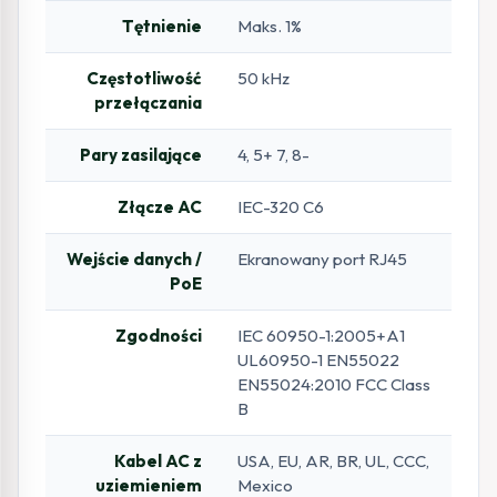
Tętnienie
Maks. 1%
Częstotliwość
50 kHz
przełączania
Pary zasilające
4, 5+ 7, 8-
Złącze AC
IEC-320 C6
Wejście danych /
Ekranowany port RJ45
PoE
Zgodności
IEC 60950-1:2005+A1
UL60950-1 EN55022
EN55024:2010 FCC Class
B
Kabel AC z
USA, EU, AR, BR, UL, CCC,
uziemieniem
Mexico