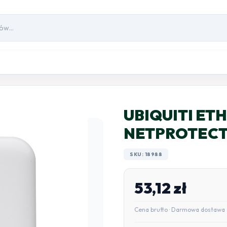
UBIQUITI ET
NETPROTEC
SKU: 18988
53,12
zł
Cena brutto · Darmowa dostawa 