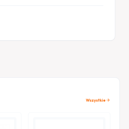
arrow_forward
Wszystkie