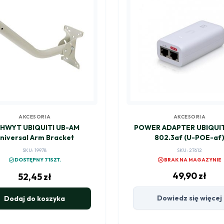
AKCESORIA
AKCESORIA
HWYT UBIQUITI UB-AM
POWER ADAPTER UBIQUIT
niversal Arm Bracket
802.3af (U-POE-af
SKU: 19978
SKU: 27612
cancel
check_circle
DOSTĘPNY 71SZT.
BRAK NA MAGAZYNIE
49,90
zł
52,45
zł
Dowiedz się więcej
Dodaj do koszyka