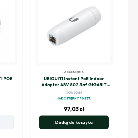
AKCESORIA
I POE
UBIQUITI Instant PoE Indoor
)
Adapter 48V 802.3af GIGABIT
(INS-3AF-I-G)
SKU: 20686
check_circle
DOSTĘPNY 40SZT.
97,03
zł
Dodaj do koszyka