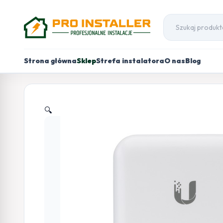
Strona główna
Sklep
Strefa instalatora
O nas
Blog
🔍