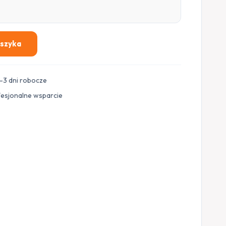
oszyka
–3 dni robocze
fesjonalne wsparcie