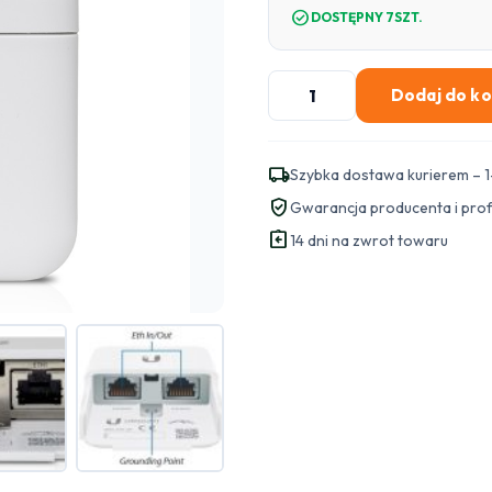
check_circle
DOSTĘPNY 7SZT.
ilość
Dodaj do k
UBIQUITI
ETH-
SP-
local_shipping
Szybka dostawa kurierem – 1
G2
verified_user
Gwarancja producenta i pro
NETPROTECTOR
assignment_return
14 dni na zwrot towaru