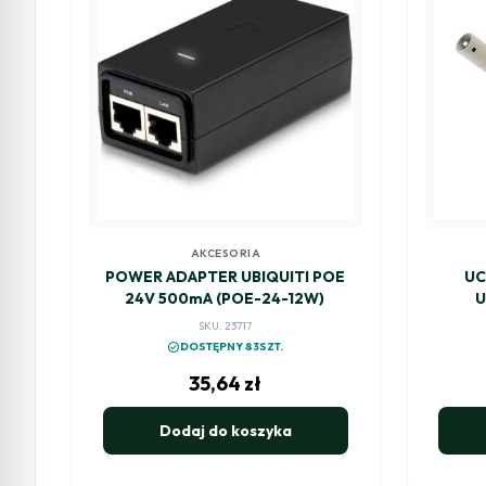
AKCESORIA
POWER ADAPTER UBIQUITI POE
UC
24V 500mA (POE-24-12W)
U
SKU: 23717
check_circle
DOSTĘPNY 83SZT.
35,64
zł
Dodaj do koszyka