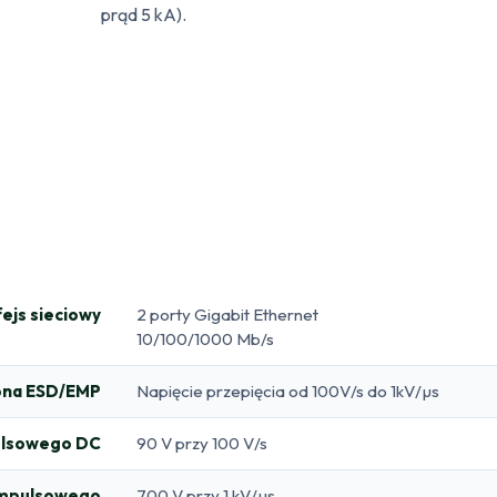
prąd 5 kA).
fejs sieciowy
2 porty Gigabit Ethernet
10/100/1000 Mb/s
ona ESD/EMP
Napięcie przepięcia od 100V/s do 1kV/µs
pulsowego DC
90 V przy 100 V/s
 impulsowego
700 V przy 1 kV/µs