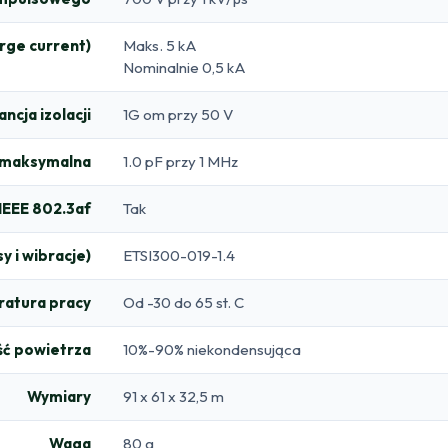
rge current)
Maks. 5 kA
Nominalnie 0,5 kA
cja izolacji
1G om przy 50 V
 maksymalna
1.0 pF przy 1 MHz
IEEE 802.3af
Tak
y i wibracje)
ETSI300-019-1.4
atura pracy
Od -30 do 65 st. C
ść powietrza
10%-90% niekondensująca
Wymiary
91 x 61 x 32,5 m
Waga
80 g