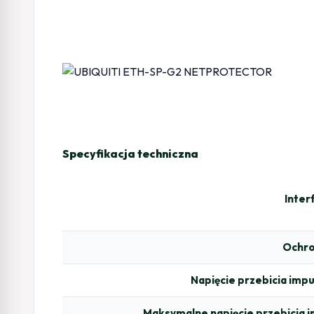
Specyfikacja techniczna
Inter
Ochr
Napięcie przebicia im
Maksymalne napięcie przebicia