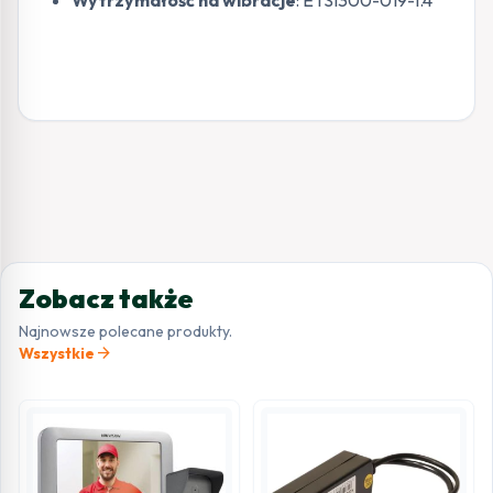
Wytrzymałość na wibracje
: ETSI300-019-1.4
Zobacz także
Najnowsze polecane produkty.
arrow_forward
Wszystkie