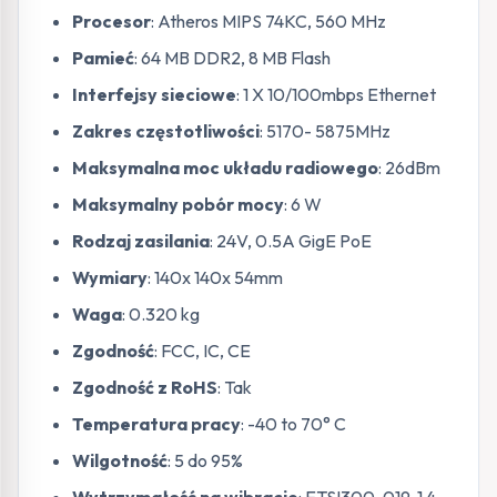
Procesor
: Atheros MIPS 74KC, 560 MHz
Pamieć
: 64 MB DDR2, 8 MB Flash
Interfejsy sieciowe
: 1 X 10/100mbps Ethernet
Zakres częstotliwości
: 5170- 5875MHz
Maksymalna moc układu radiowego
: 26dBm
Maksymalny pobór mocy
: 6 W
Rodzaj zasilania
: 24V, 0.5A GigE PoE
Wymiary
: 140x 140x 54mm
Waga
: 0.320 kg
Zgodność
: FCC, IC, CE
Zgodność z RoHS
: Tak
Temperatura pracy
: -40 to 70° C
Wilgotność
: 5 do 95%