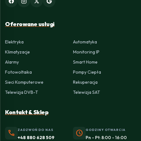
Oferowane usługi
Elektryka
Automatyka
Klimatyzacje
Monitoring IP
Alarmy
Smart Home
Fotowoltaika
Pompy Ciepła
Sieci Komputerowe
Rekuperacja
Telewizja DVB-T
Telewizja SAT
Kontakt & Sklep
ZADZWOŃ DO NAS
GODZINY OTWARCIA
phone
schedule
+48 880 628 509
Pn - Pt: 8:00 - 16:00