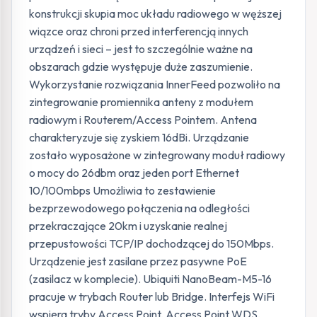
konstrukcji skupia moc układu radiowego w węższej
wiązce oraz chroni przed interferencją innych
urządzeń i sieci – jest to szczególnie ważne na
obszarach gdzie występuje duże zaszumienie.
Wykorzystanie rozwiązania InnerFeed pozwoliło na
zintegrowanie promiennika anteny z modułem
radiowym i Routerem/Access Pointem. Antena
charakteryzuje się zyskiem 16dBi. Urządzanie
zostało wyposażone w zintegrowany moduł radiowy
o mocy do 26dbm oraz jeden port Ethernet
10/100mbps Umożliwia to zestawienie
bezprzewodowego połączenia na odległości
przekraczające 20km i uzyskanie realnej
przepustowości TCP/IP dochodzącej do 150Mbps.
Urządzenie jest zasilane przez pasywne PoE
(zasilacz w komplecie). Ubiquiti NanoBeam-M5-16
pracuje w trybach Router lub Bridge. Interfejs WiFi
wspiera tryby Access Point, Access Point WDS,