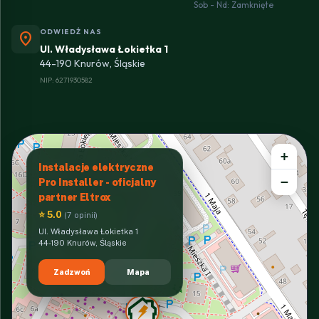
Sob - Nd: Zamknięte
ODWIEDŹ NAS
location_on
Ul. Władysława Łokietka 1
44-190 Knurów, Śląskie
NIP: 6271930582
+
Instalacje elektryczne
−
Pro Installer - oficjalny
partner Eltrox
⭐ 5.0
(7 opinii)
Ul. Władysława Łokietka 1
44-190 Knurów, Śląskie
Zadzwoń
Mapa