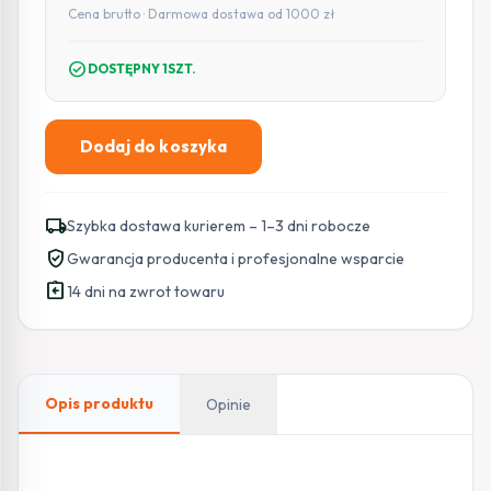
Cena brutto · Darmowa dostawa od 1000 zł
check_circle
DOSTĘPNY 1SZT.
Dodaj do koszyka
ilość
UBIQUITI
NANOBEAM
local_shipping
Szybka dostawa kurierem – 1–3 dni robocze
M5
verified_user
Gwarancja producenta i profesjonalne wsparcie
-
assignment_return
NBE-
14 dni na zwrot towaru
M5-
16
Opis produktu
Opinie