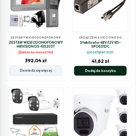
ZESTAWY WIDEODOMOFONOWE
URZĄDZENIA SIECIOWE DO
MONITORINGU
ZESTAW WIDEODOMOFONOWY
Stabilizator 48V/12V KG-
HIKVISION DS-KIS203T
SPOE01DC
cancel
check_circle
BRAK NA MAGAZYNIE
DOSTĘPNY 5SZT.
392,04
zł
41,82
zł
Dowiedz się więcej
Dodaj do koszyka