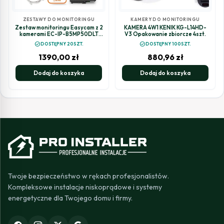
ZESTAWY DO MONITORINGU
KAMERY DO MONITORINGU
Zestaw monitoringu Easycam z 2
KAMERA 4W1 KENIK KG-L14HD-
kamerami EC-IP-B5MP50DLT
V3 Opakowanie zbiorcze 4szt.
5MPx z aktywnym odstraszaniem
check_circle
check_circle
DOSTĘPNY 20SZT.
DOSTĘPNY 100SZT.
1390,00
zł
880,96
zł
Dodaj do koszyka
Dodaj do koszyka
Twoje bezpieczeństwo w rękach profesjonalistów.
Kompleksowe instalacje niskoprądowe i systemy
energetyczne dla Twojego domu i firmy.