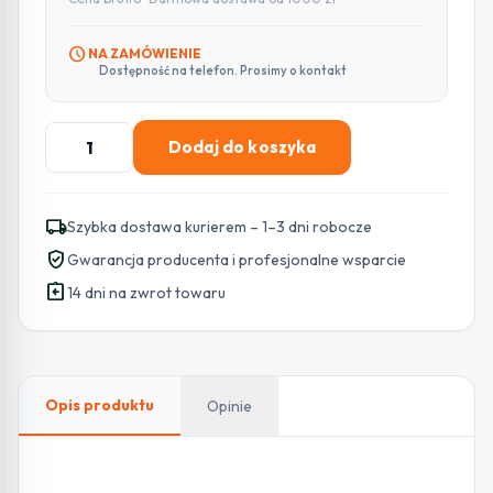
schedule
NA ZAMÓWIENIE
Dostępność na telefon. Prosimy o kontakt
ilość
Dodaj do koszyka
UBIQUITI
ROCKET
R5AC-
local_shipping
Szybka dostawa kurierem – 1–3 dni robocze
LITE
verified_user
Gwarancja producenta i profesjonalne wsparcie
assignment_return
14 dni na zwrot towaru
Opis produktu
Opinie