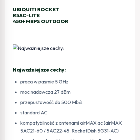
UBIQUITI ROCKET
R5AC-LITE
450+ MBPS OUTDOOR
Najważniejsze cechy:
praca w paśmie 5 GHz
moc nadawcza 27 dBm
przepustowość do 500 Mb/s
standard AC
kompatybilność z antenami airMAX ac (airMAX
5AC21-60 / 5AC22-45, RocketDish 5G31-AC)