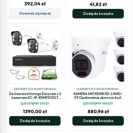
392,04
zł
41,82
zł
Dowiedz się więcej
Dodaj do koszyka
ZESTAWY DO MONITORINGU
KAMERY DO MONITORINGU
Zestaw monitoringu Easycam z 2
KAMERA 4W1 KENIK KG-L14HD-
kamerami EC-IP-B5MP50DLT
V3 Opakowanie zbiorcze 4szt.
5MPx z aktywnym odstraszaniem
check_circle
check_circle
DOSTĘPNY 20SZT.
DOSTĘPNY 100SZT.
1390,00
zł
880,96
zł
Dodaj do koszyka
Dodaj do koszyka