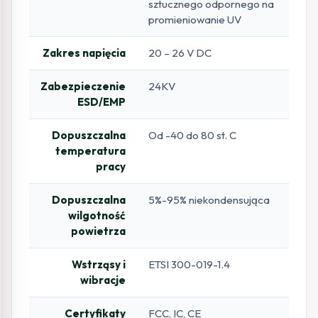
sztucznego odpornego na
promieniowanie UV
Zakres napięcia
20 – 26 V DC
Zabezpieczenie
24KV
ESD/EMP
Dopuszczalna
Od -40 do 80 st. C
temperatura
pracy
Dopuszczalna
5%-95% niekondensująca
wilgotność
powietrza
Wstrząsy i
ETSI 300-019-1.4
wibracje
Certyfikaty
FCC, IC, CE