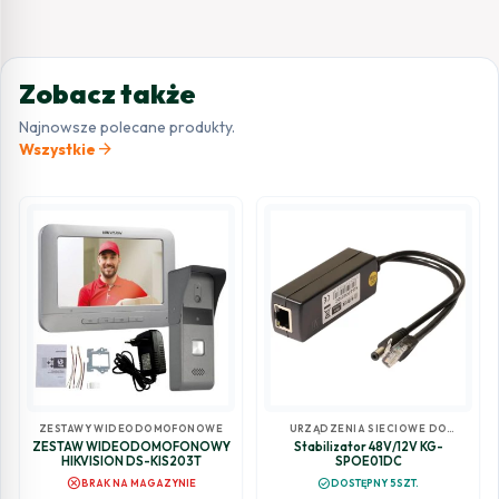
Zobacz także
Najnowsze polecane produkty.
arrow_forward
Wszystkie
ZESTAWY WIDEODOMOFONOWE
URZĄDZENIA SIECIOWE DO
MONITORINGU
ZESTAW WIDEODOMOFONOWY
Stabilizator 48V/12V KG-
HIKVISION DS-KIS203T
SPOE01DC
cancel
check_circle
BRAK NA MAGAZYNIE
DOSTĘPNY 5SZT.