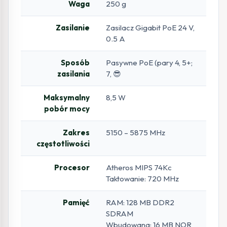
Waga
250 g
Zasilanie
Zasilacz Gigabit PoE 24 V,
0.5 A
Sposób
Pasywne PoE (pary 4, 5+;
zasilania
7, 😎
Maksymalny
8,5 W
pobór mocy
Zakres
5150 – 5875 MHz
częstotliwości
Procesor
Atheros MIPS 74Kc
Taktowanie: 720 MHz
Pamięć
RAM: 128 MB DDR2
SDRAM
Wbudowana: 16 MB NOR