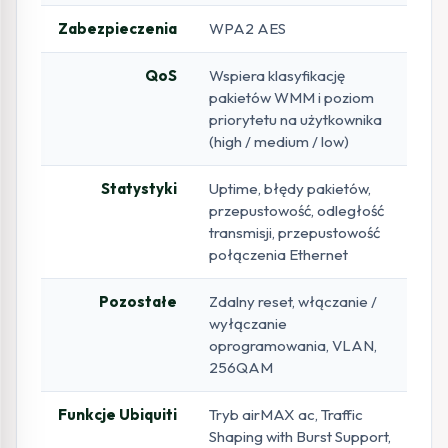
Zabezpieczenia
WPA2 AES
QoS
Wspiera klasyfikację
pakietów WMM i poziom
priorytetu na użytkownika
(high / medium / low)
Statystyki
Uptime, błędy pakietów,
przepustowość, odległość
transmisji, przepustowość
połączenia Ethernet
Pozostałe
Zdalny reset, włączanie /
wyłączanie
oprogramowania, VLAN,
256QAM
Funkcje Ubiquiti
Tryb airMAX ac, Traffic
Shaping with Burst Support,