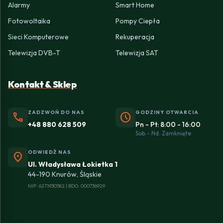
Alarmy
Smart Home
Fotowoltaika
Pompy Ciepła
Sieci Komputerowe
Rekuperacja
Telewizja DVB-T
Telewizja SAT
Kontakt & Sklep
ZADZWOŃ DO NAS
GODZINY OTWARCIA
phone
schedule
+48 880 628 509
Pn - Pt: 8:00 - 16:00
Sob - Nd: Zamknięte
ODWIEDŹ NAS
location_on
Ul. Władysława Łokietka 1
44-190 Knurów, Śląskie
NIP: 6271930582 | BDO: 000736929