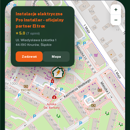
+
Instalacje elektryczne
−
Pro Installer - oficjalny
partner Eltrox
⭐ 5.0
(7 opinii)
Ul. Władysława Łokietka 1
44-190 Knurów, Śląskie
Zadzwoń
Mapa