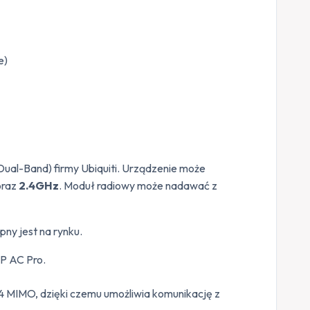
e)
al-Band) firmy Ubiquiti. Urządzenie może
raz
2.4GHz
. Moduł radiowy może nadawać z
ny jest na rynku.
AP AC Pro.
4 MIMO, dzięki czemu umożliwia komunikację z