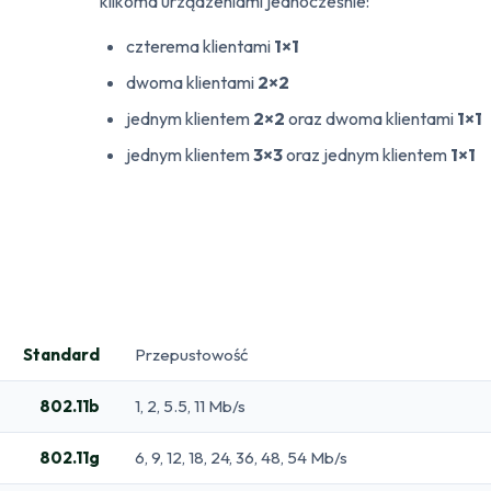
kilkoma urządzeniami jednocześnie:
czterema klientami
1×1
dwoma klientami
2×2
jednym klientem
2×2
oraz dwoma klientami
1×1
jednym klientem
3×3
oraz jednym klientem
1×1
Standard
Przepustowość
802.11b
1, 2, 5.5, 11 Mb/s
802.11g
6, 9, 12, 18, 24, 36, 48, 54 Mb/s