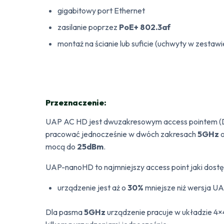
gigabitowy port Ethernet
zasilanie poprzez
PoE+ 802.3af
montaż na ścianie lub suficie (uchwyty w zestawi
Przeznaczenie:
UAP AC HD jest dwuzakresowym access pointem (Du
pracować jednocześnie w dwóch zakresach
5GHz
o
mocą do
25dBm
.
UAP-nanoHD to najmniejszy access point jaki dostęp
urządzenie jest aż o
30%
mniejsze niż wersja U
Dla pasma
5GHz
urządzenie pracuje w układzie 4×