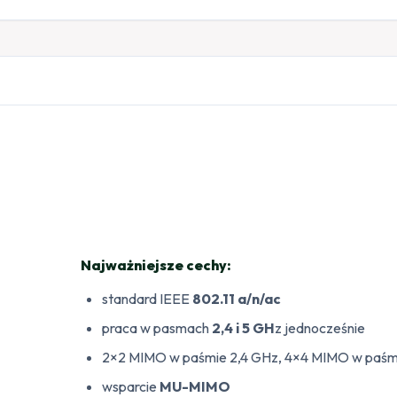
Najważniejsze cechy:
standard IEEE
802.11 a/n/ac
praca w pasmach
2,4 i 5 GH
z jednocześnie
2×2 MIMO w paśmie 2,4 GHz, 4×4 MIMO w paśm
wsparcie
MU-MIMO