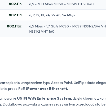
802.11n
6,5 – 300 Mb/s MCS0 – MCS15 HT 20/40
802.11a
6, 9, 12, 18, 24, 36, 48, 54 Mb/s
802.11ac
6,5 Mb/s – 1,7 Gb/s MCS0 – MCS9 NSS1/2/3/4 V
NSS1/2 VHT 160
i zarządzaniu urządzeniem typu Access Point. UniFi posiada eleg
lanie przez PoE
(Power over Ethernet).
gramowanie
UNIFI WiFi Enterprise System
, dzięki któremu z k
wej. Dodatkowo pozwala w czasie rzeczywistym przeglądać stat