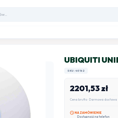
UBIQUITI UNI
SKU: 40162
2201,53
zł
Cena brutto · Darmowa dostawa 
schedule
NA ZAMÓWIENIE
Dostępność na telefon