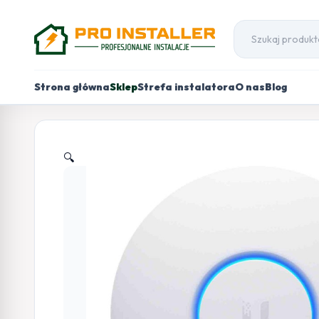
Strona główna
Sklep
Strefa instalatora
O nas
Blog
🔍