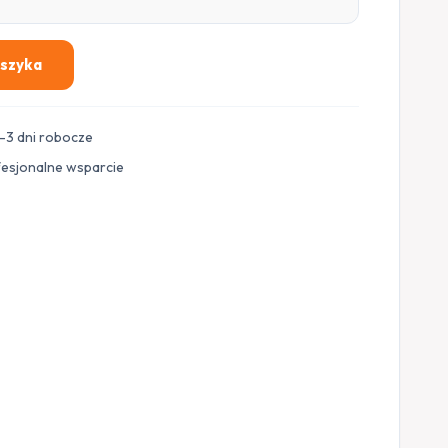
oszyka
–3 dni robocze
fesjonalne wsparcie