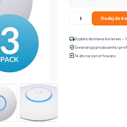
ilość
Dodaj do k
UBIQUITI
UNIFI
(UAP-
local_shipping
Szybka dostawa kurierem – 1
nanoHD-
verified_user
Gwarancja producenta i pro
3)
assignment_return
14 dni na zwrot towaru