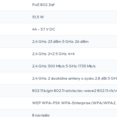
PoE 802.3af
10,5 W
44 – 57 V DC
2,4 GHz: 23 dBm 5 GHz: 26 dBm
2,4 GHz: 2×2 5 GHz: 4×4
2,4 GHz: 300 Mb/s 5 GHz: 1733 Mb/s
2,4 GHz: 2 dookólne anteny o zysku 2,8 dBi 5 GH
802.11 b/g/n 802.11 a/n/ac/ac-wave2 802.11 r/k/v
WEP WPA-PSK WPA-Enterprise (WPA/WPA2, T
8 na radio