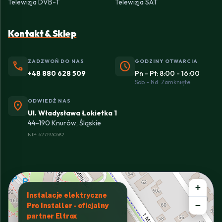
Telewizja DVB-T
Telewizja SAT
Kontakt & Sklep
ZADZWOŃ DO NAS
GODZINY OTWARCIA
phone
schedule
+48 880 628 509
Pn - Pt: 8:00 - 16:00
Sob - Nd: Zamknięte
ODWIEDŹ NAS
location_on
Ul. Władysława Łokietka 1
44-190 Knurów, Śląskie
NIP: 6271930582
+
Instalacje elektryczne
−
Pro Installer - oficjalny
partner Eltrox