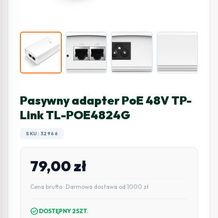
Pasywny adapter PoE 48V TP-
Link TL-POE4824G
SKU: 32966
79,00
zł
Cena brutto · Darmowa dostawa od 1000 zł
check_circle
DOSTĘPNY 2SZT.