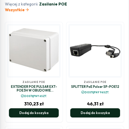
Więcej z kategorii:
Zasilanie POE
arrow_forward
Wszystkie
ZASILANIE POE
ZASILANIE POE
EXTENDER POE PULSAR EXT-
SPLITTER PoE Pulsar SP-POE12
POE3H W OBUDOWIE
check_circle
DOSTĘPNY 96SZT.
HERMETYCZNEJ DO 3 KAMER IP
check_circle
DOSTĘPNY 6SZT.
310,23
zł
46,31
zł
Dodaj do koszyka
Dodaj do koszyka