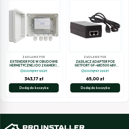
ZASILANIE POE
ZASILANIE POE
EXTENDER POE W OBUDOWIE
ZASILACZ ADAPTER POE
HERMETYCZNEJ DO 2 KAMER IP
GETFORT GF-48D500 48V
Pulsar EXT-POE2H
500MA
check_circle
check_circle
DOSTĘPNY 10SZT.
DOSTĘPNY 20SZT.
343,17
zł
65,00
zł
Dodaj do koszyka
Dodaj do koszyka