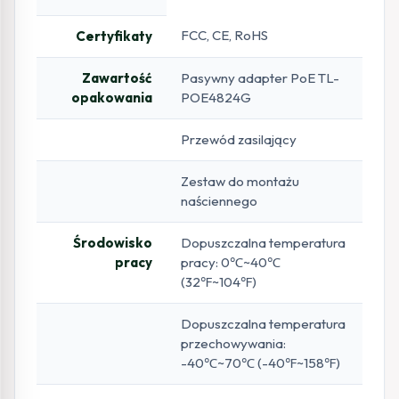
FCC, CE, RoHS
Certyfikaty
Zawartość
Pasywny adapter PoE TL-
opakowania
POE4824G
Przewód zasilający
Zestaw do montażu
naściennego
Środowisko
Dopuszczalna temperatura
pracy
pracy: 0℃~40℃
(32℉~104℉)
Dopuszczalna temperatura
przechowywania:
-40℃~70℃ (-40℉~158℉)