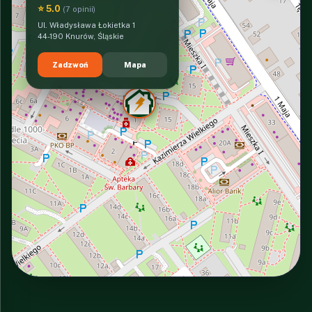
⭐ 5.0
(7 opinii)
Ul. Władysława Łokietka 1
44-190 Knurów, Śląskie
Zadzwoń
Mapa
INTERACTIVE VIEW