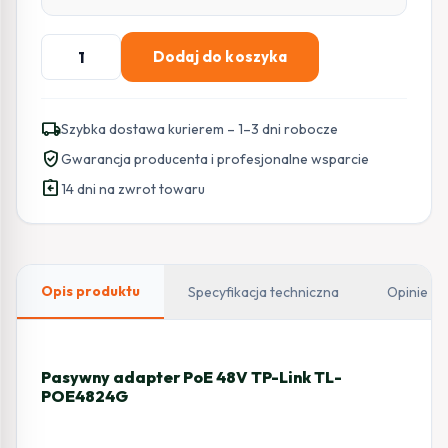
ilość
Dodaj do koszyka
Pasywny
adapter
PoE
local_shipping
Szybka dostawa kurierem – 1–3 dni robocze
48V
verified_user
Gwarancja producenta i profesjonalne wsparcie
TP-
assignment_return
Link
14 dni na zwrot towaru
TL-
POE4824G
Opis produktu
Specyfikacja techniczna
Opinie
Pasywny adapter PoE 48V TP-Link TL-
POE4824G