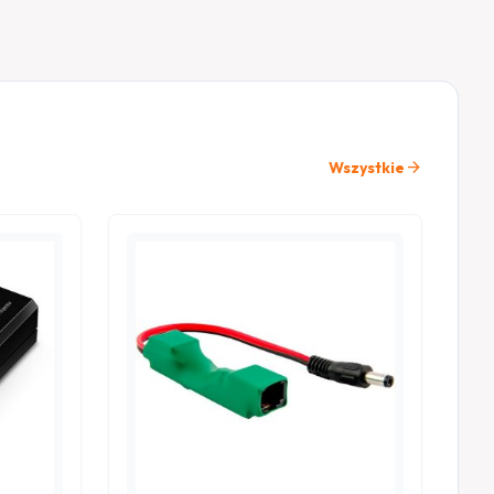
arrow_forward
Wszystkie