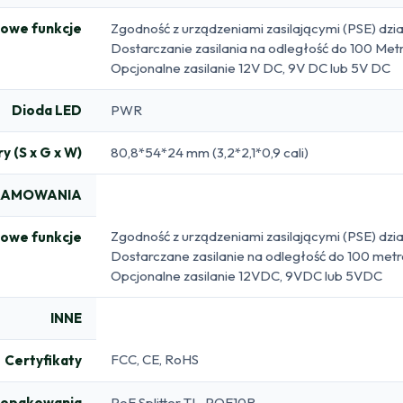
owe funkcje
Zgodność z urządzeniami zasilającymi (PSE) dzi
Dostarczanie zasilania na odległość do 100 Met
Opcjonalne zasilanie 12V DC, 9V DC lub 5V DC
Dioda LED
PWR
y (S x G x W)
80,8*54*24 mm (3,2*2,1*0,9 cali)
RAMOWANIA
Zgodność z urządzeniami zasilającymi (PSE) dzi
owe funkcje
Dostarczane zasilanie na odległość do 100 met
Opcjonalne zasilanie 12VDC, 9VDC lub 5VDC
INNE
FCC, CE, RoHS
Certyfikaty
 opakowania
PoE Splitter TL-POE10R