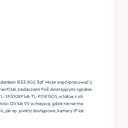
tandardem IEEE 802.3af. Może współpracować z
ent) lub zasilaczami PoE działającymi zgodnie
TL-SF1008P lub TL-POE150S, a także z ich
ści 12V lub 5V w miejsca, gdzie nie nie ma
eń, jak np. punkty dostępowe, kamery IP lub