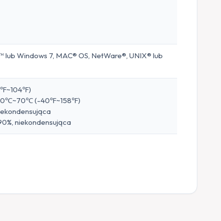
a™ lub Windows 7, MAC® OS, NetWare®, UNIX® lub
2℉~104℉)
 -40℃~70℃ (-40℉~158℉)
niekondensująca
90%, niekondensująca