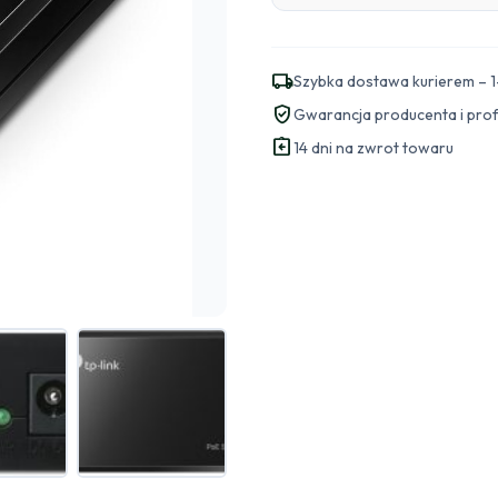
local_shipping
Szybka dostawa kurierem – 1
verified_user
Gwarancja producenta i pro
assignment_return
14 dni na zwrot towaru