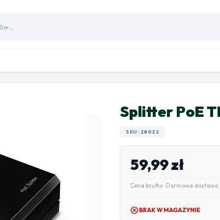
Splitter PoE
SKU: 28022
59,99
zł
Cena brutto · Darmowa dostawa 
cancel
BRAK W MAGAZYNIE