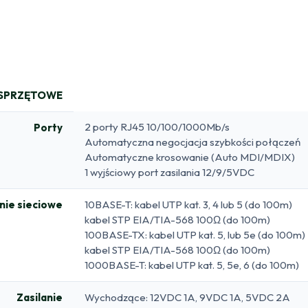
 SPRZĘTOWE
2 porty RJ45 10/100/1000Mb/s
Porty
Automatyczna negocjacja szybkości połączeń
Automatyczne krosowanie (Auto MDI/MDIX)
1 wyjściowy port zasilania 12/9/5VDC
ie sieciowe
10BASE-T: kabel UTP kat. 3, 4 lub 5 (do 100m)
kabel STP EIA/TIA-568 100Ω (do 100m)
100BASE-TX: kabel UTP kat. 5, lub 5e (do 100m)
kabel STP EIA/TIA-568 100Ω (do 100m)
1000BASE-T: kabel UTP kat. 5, 5e, 6 (do 100m)
Zasilanie
Wychodzące: 12VDC 1A, 9VDC 1A, 5VDC 2A