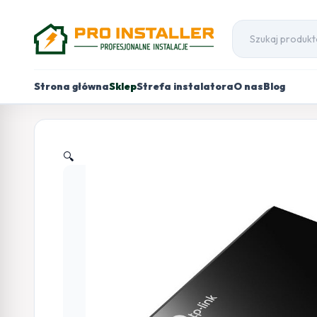
Strona główna
Sklep
Strefa instalatora
O nas
Blog
🔍