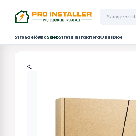
Strona główna
Sklep
Strefa instalatora
O nas
Blog
🔍