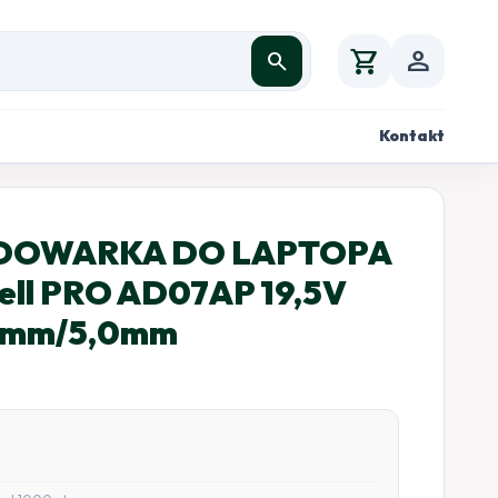
shopping_cart
person
search
Kontakt
ADOWARKA DO LAPTOPA
ell PRO AD07AP 19,5V
,4mm/5,0mm