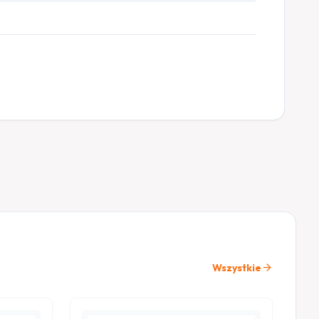
arrow_forward
Wszystkie