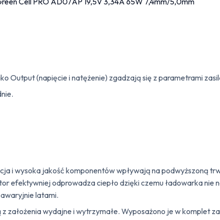
ko Output (napięcie i natężenie) zgadzają się z parametrami zasi
nie.
cja i wysoka jakość komponentów wpływają na podwyższoną trwało
iator efektywniej odprowadza ciepło dzięki czemu ładowarka nie n
waryjnie latami.
 są z założenia wydajne i wytrzymałe. Wyposażono je w komplet 