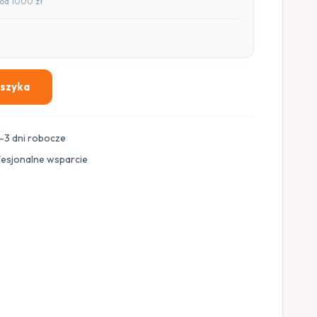
od 1000 zł
oszyka
–3 dni robocze
fesjonalne wsparcie