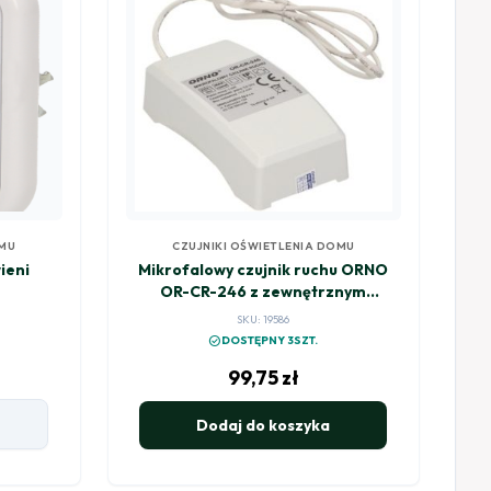
OMU
CZUJNIKI OŚWIETLENIA DOMU
ieni
Mikrofalowy czujnik ruchu ORNO
OR-CR-246 z zewnętrznym
sensorem 360°, IP20
SKU: 19586
check_circle
DOSTĘPNY 3SZT.
99,75
zł
Dodaj do koszyka