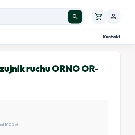
shopping_cart
person
search
Kontakt
zujnik ruchu ORNO OR-
od 1000 zł