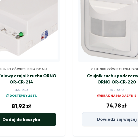
UJNIKI OŚWIETLENIA DOMU
CZUJNIKI OŚWIETLENIA D
falowy czujnik ruchu ORNO
Czujnik ruchu podczerw
OR-CR-214
ORNO OR-CR-220
SKU: 8973
SKU: 5670
cancel
check_circle
DOSTĘPNY 2SZT.
BRAK NA MAGAZYNIE
74,78
zł
81,92
zł
Dowiedz się więcej
Dodaj do koszyka