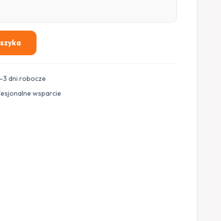
oszyka
–3 dni robocze
fesjonalne wsparcie