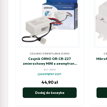
CZUJNIKI OŚWIETLENIA DOMU
CZ
Czujnik ORNO OR-CR-227
Mikro
zmierzchowy MINI z zewnętrzną
sondą, IP54
SKU: 29946
check_circle
DOSTĘPNY 2SZT.
44,90
zł
Dodaj do koszyka