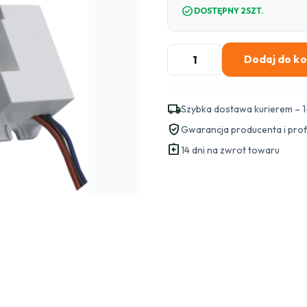
check_circle
DOSTĘPNY 2SZT.
ilość
Dodaj do k
Miniaturowy
czujnik
ruchu
local_shipping
Szybka dostawa kurierem – 1
ORNO
verified_user
Gwarancja producenta i pro
OR-
assignment_return
CR-
14 dni na zwrot towaru
211