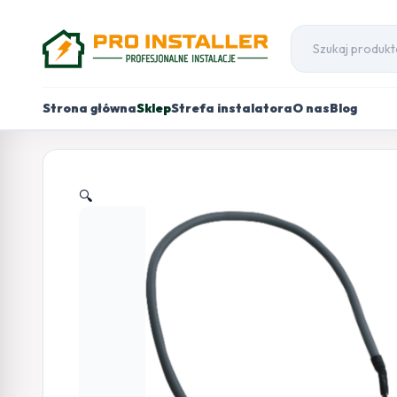
Strona główna
Sklep
Strefa instalatora
O nas
Blog
🔍