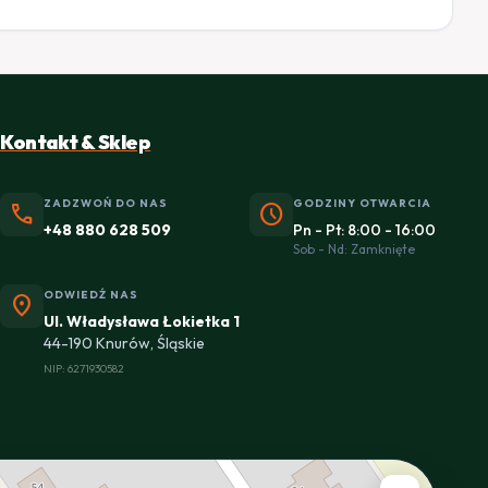
Kontakt & Sklep
ZADZWOŃ DO NAS
GODZINY OTWARCIA
phone
schedule
+48 880 628 509
Pn - Pt: 8:00 - 16:00
Sob - Nd: Zamknięte
ODWIEDŹ NAS
location_on
Ul. Władysława Łokietka 1
44-190 Knurów, Śląskie
NIP: 6271930582