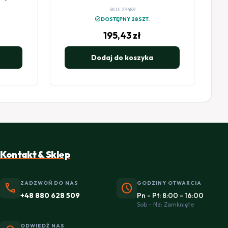
ą
zamknięcia
SKU: 29489
check_circle
DOSTĘPNY 28SZT.
195,43
zł
Dodaj do koszyka
Kontakt & Sklep
ZADZWOŃ DO NAS
GODZINY OTWARCIA
phone
schedule
+48 880 628 509
Pn - Pt: 8:00 - 16:00
Sob - Nd: Zamknięte
ODWIEDŹ NAS