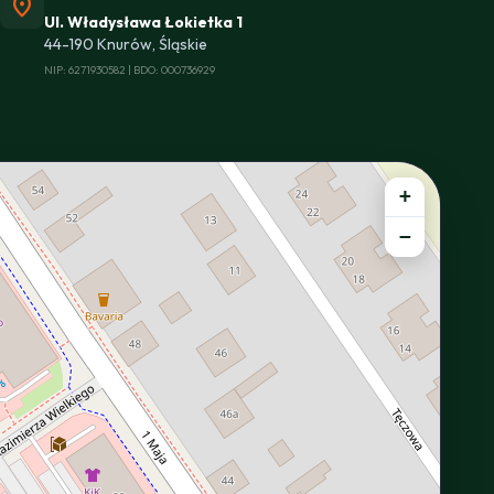
location_on
Ul. Władysława Łokietka 1
44-190 Knurów, Śląskie
NIP: 6271930582 | BDO: 000736929
+
−