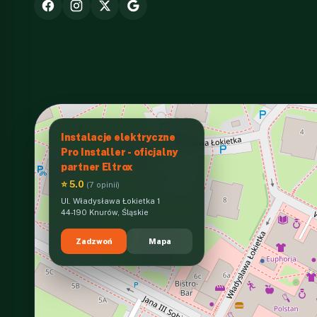
Instalacje elektryczne
Pro Installer - oficjalny
partner Eltrox
⭐ 5.0
(7 opinii)
Ul. Władysława Łokietka 1
44-190 Knurów, Śląskie
Zadzwoń
Mapa