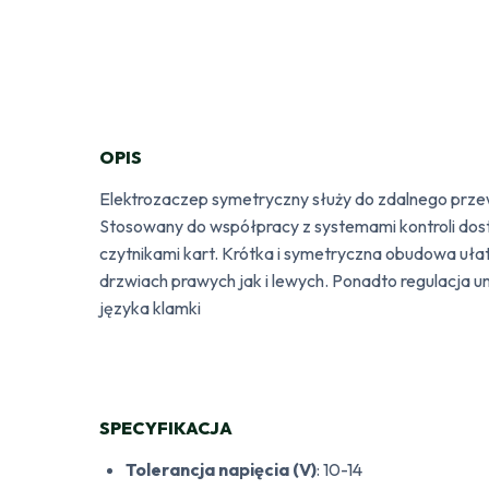
OPIS
Elektrozaczep symetryczny służy do zdalnego prze
Stosowany do współpracy z systemami kontroli do
czytnikami kart. Krótka i symetryczna obudowa uł
drzwiach prawych jak i lewych. Ponadto regulacja 
języka klamki
SPECYFIKACJA
Tolerancja napięcia (V)
: 10-14