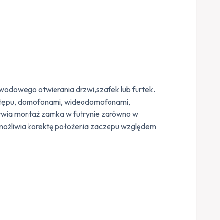
wodowego otwierania drzwi,szafek lub furtek.
stępu, domofonami, wideodomofonami,
atwia montaż zamka w futrynie zarówno w
umożliwia korektę położenia zaczepu względem