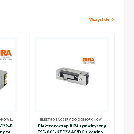
arrow_forward
Wszystkie
ONÓW I
ELEKTROZACZEPY DO DOMOFONÓW I
WIDEODOMOFONÓW
S12R-B
Elektrozaczep BIRA symetryczny
ny ze
ES1-001-KZ 12V AC/DC z kontrolą