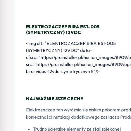
ELEKTROZACZEP BIRA ES1-005
(SYMETRYCZNY) 12VDC
<img alt="ELEKTROZACZEP BIRA ES1-005
(SYMETRYCZNY) 12VDC” data-
cfsrc=”https://proinstaller.pl/hurton_images/890
src=”https://proinstaller.pl/hurton_images/8909/o
bira-vidos-12vdc-symetryczny-r5″/>
NAJWAŻNIEJSZE CECHY
Elektrozaczep ten wyróżnia się niskim poborem prą
konieczności instalacji dodatkowego zasilacza Pro
Trudno ścieralne elementy ze stali spiekanej