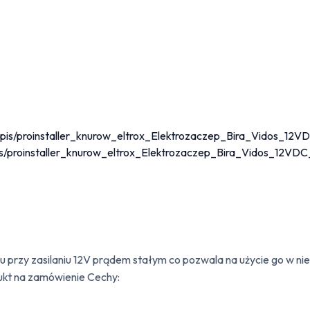
9/opis/proinstaller_knurow_eltrox_Elektrozaczep_Bira_Vidos_12
pis/proinstaller_knurow_eltrox_Elektrozaczep_Bira_Vidos_12VDC
du przy zasilaniu 12V prądem stałym co pozwala na użycie go w
dukt na zamówienie Cechy: