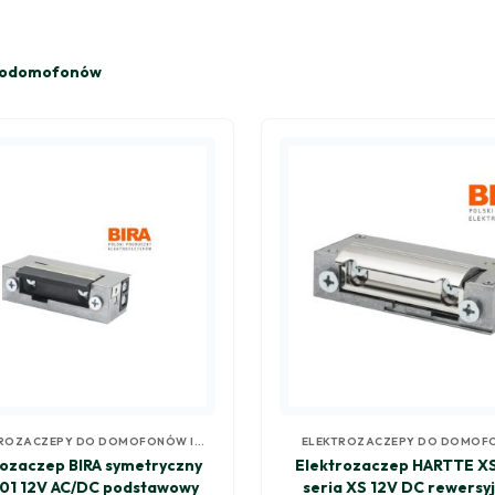
deodomofonów
ROZACZEPY DO DOMOFONÓW I
ELEKTROZACZEPY DO DOMOF
WIDEODOMOFONÓW
WIDEODOMOFONÓW
rozaczep BIRA symetryczny
Elektrozaczep HARTTE X
01 12V AC/DC podstawowy
seria XS 12V DC rewersyj