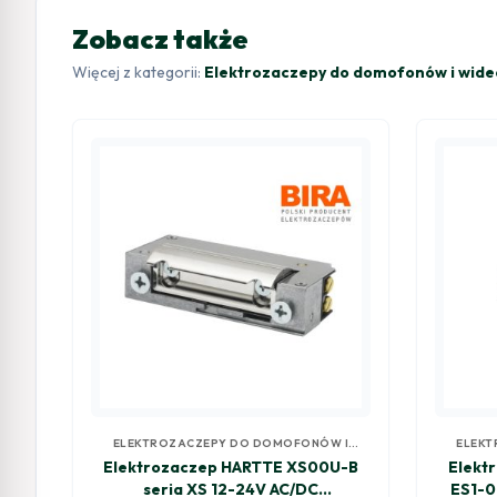
Zobacz także
Więcej z kategorii:
Elektrozaczepy do domofonów i wi
ELEKTROZACZEPY DO DOMOFONÓW I
ELEKT
WIDEODOMOFONÓW
Elektrozaczep HARTTE XS00U-B
Elekt
seria XS 12-24V AC/DC
ES1-0