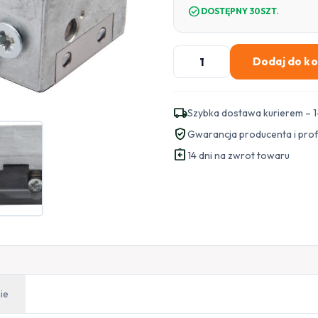
check_circle
DOSTĘPNY 30SZT.
ilość
Dodaj do k
Elektrozaczep
Bira
Vidos
local_shipping
Szybka dostawa kurierem – 1
12VDC
verified_user
Gwarancja producenta i pro
symetryczny
assignment_return
R5
14 dni na zwrot towaru
ie