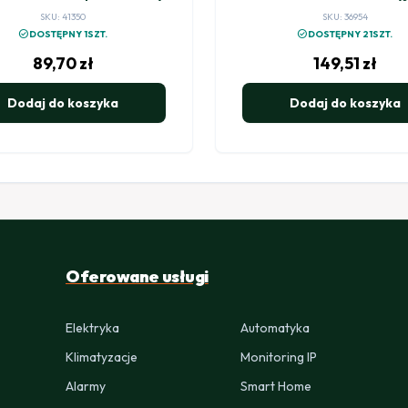
wzmocnioną sprężyn
SKU: 41350
SKU: 36954
check_circle
check_circle
DOSTĘPNY 1SZT.
DOSTĘPNY 21SZT.
89,70
zł
149,51
zł
Dodaj do koszyka
Dodaj do koszyka
Oferowane usługi
Elektryka
Automatyka
Klimatyzacje
Monitoring IP
Alarmy
Smart Home