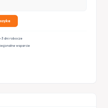
oszyka
–3 dni robocze
fesjonalne wsparcie