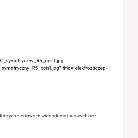
VDC_symetryczny_R5_opis1.jpg”
_symetryczny_R5_opis1.jpg” title=”elektrozaczep-
 niektórych zestawach wideodomofonowych bez