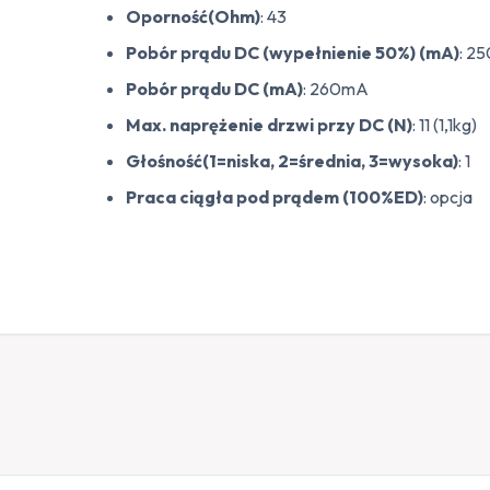
Oporność(Ohm)
: 43
Pobór prądu DC (wypełnienie 50%) (mA)
: 2
Pobór prądu DC (mA)
: 260mA
Max. naprężenie drzwi przy DC (N)
: 11 (1,1kg)
Głośność(1=niska, 2=średnia, 3=wysoka)
: 1
Praca ciągła pod prądem (100%ED)
: opcja