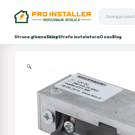
Strona główna
Sklep
Strefa instalatora
O nas
Blog
🔍