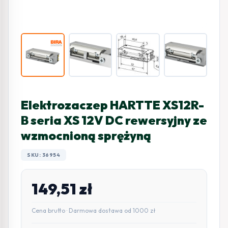
Elektrozaczep HARTTE XS12R-
B seria XS 12V DC rewersyjny ze
wzmocnioną sprężyną
SKU: 36954
149,51
zł
Cena brutto · Darmowa dostawa od 1000 zł