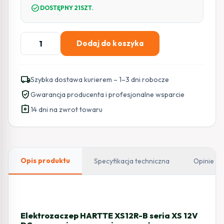
check_circle
DOSTĘPNY 21SZT.
ilość
Dodaj do koszyka
Elektrozaczep
HARTTE
XS12R-
local_shipping
Szybka dostawa kurierem – 1–3 dni robocze
B
verified_user
Gwarancja producenta i profesjonalne wsparcie
seria
assignment_return
XS
14 dni na zwrot towaru
12V
DC
rewersyjny
ze
Opis produktu
Specyfikacja techniczna
Opinie
wzmocnioną
sprężyną
Elektrozaczep HARTTE XS12R-B seria XS 12V