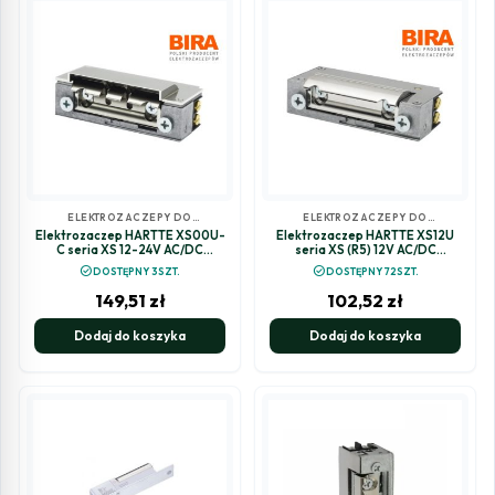
ELEKTROZACZEPY DO
ELEKTROZACZEPY DO
DOMOFONÓW I
DOMOFONÓW I
Elektrozaczep HARTTE XS00U-
Elektrozaczep HARTTE XS12U
WIDEODOMOFONÓW
WIDEODOMOFONÓW
C seria XS 12-24V AC/DC
seria XS (R5) 12V AC/DC
niskoprądowy z wyślizgiem
standard
check_circle
check_circle
DOSTĘPNY 3SZT.
DOSTĘPNY 72SZT.
149,51
zł
102,52
zł
Dodaj do koszyka
Dodaj do koszyka