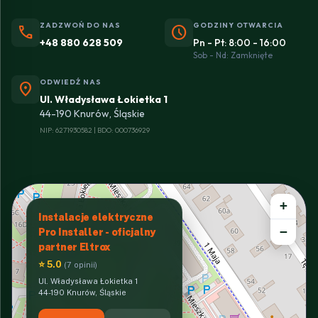
ZADZWOŃ DO NAS
GODZINY OTWARCIA
phone
schedule
+48 880 628 509
Pn - Pt: 8:00 - 16:00
Sob - Nd: Zamknięte
ODWIEDŹ NAS
location_on
Ul. Władysława Łokietka 1
44-190 Knurów, Śląskie
NIP: 6271930582 | BDO: 000736929
+
Instalacje elektryczne
−
Pro Installer - oficjalny
partner Eltrox
⭐ 5.0
(7 opinii)
Ul. Władysława Łokietka 1
44-190 Knurów, Śląskie