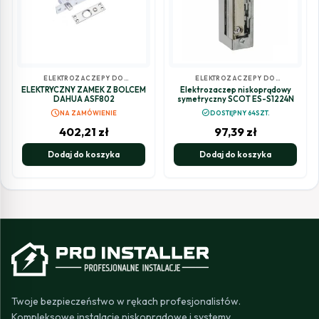
ELEKTROZACZEPY DO
ELEKTROZACZEPY DO
DOMOFONÓW I
DOMOFONÓW I
ELEKTRYCZNY ZAMEK Z BOLCEM
Elektrozaczep niskoprądowy
WIDEODOMOFONÓW
WIDEODOMOFONÓW
DAHUA ASF802
symetryczny SCOT ES-S1224N
schedule
check_circle
NA ZAMÓWIENIE
DOSTĘPNY 64SZT.
402,21
zł
97,39
zł
Dodaj do koszyka
Dodaj do koszyka
Twoje bezpieczeństwo w rękach profesjonalistów.
Kompleksowe instalacje niskoprądowe i systemy