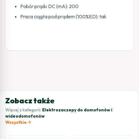
Pobór prądu DC (mA): 200
Praca ciągła pod prądem (100%ED): tak
Zobacz także
Więcej z kategorii:
Elektrozaczepy do domofonów i
wideodomofonów
arrow_forward
Wszystkie