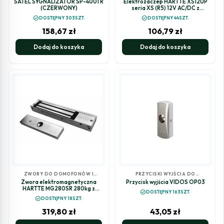
SATEL SYGNALIZATOR SP-4001 R
Elektrozaczep HARTTE XS12UP
WIDEODOMOFONÓW
WIDEODOMOFONÓW
(CZERWONY)
seria XS (R5) 12V AC/DC z
pamięcią wewnętrzną
check_circle
check_circle
DOSTĘPNY 303SZT.
DOSTĘPNY 44SZT.
158,67
zł
106,79
zł
Dodaj do koszyka
Dodaj do koszyka
ZWORY DO DOMOFONÓW I
PRZYCISKI WYJŚCIA DO
WIDEODOMOFONÓW
DOMOFONÓW I
Zwora elektromagnetyczna
Przycisk wyjścia VIDOS OP03
WIDEODOMOFONÓW
HARTTE MG280SR 280kg z
check_circle
DOSTĘPNY 163SZT.
monitoringiem i sygnalizacją
check_circle
DOSTĘPNY 18SZT.
319,80
zł
43,05
zł