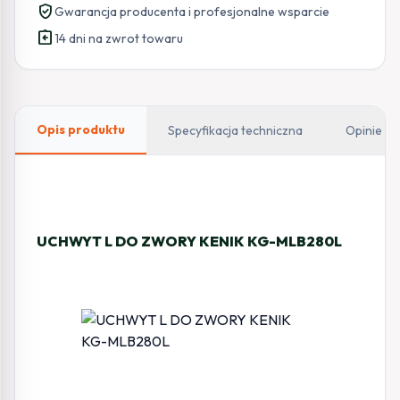
verified_user
Gwarancja producenta i profesjonalne wsparcie
assignment_return
14 dni na zwrot towaru
Opis produktu
Specyfikacja techniczna
Opinie
UCHWYT L DO ZWORY KENIK KG-MLB280L