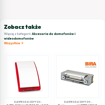
Zobacz także
Więcej z kategorii:
Akcesoria do domofonów i
wideodomofonów
arrow_forward
Wszystkie
ELEKTROZACZEPY DO
ELEKTROZACZEPY DO
DOMOFONÓW I
DOMOFONÓW I