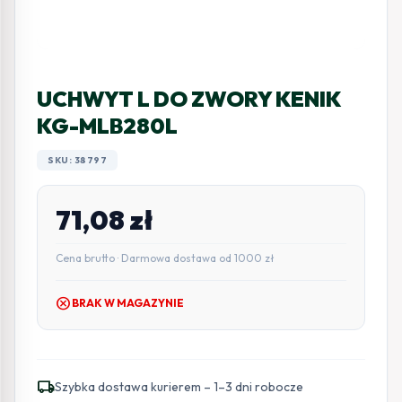
UCHWYT L DO ZWORY KENIK
KG-MLB280L
SKU: 38797
71,08
zł
Cena brutto · Darmowa dostawa od 1000 zł
cancel
BRAK W MAGAZYNIE
local_shipping
Szybka dostawa kurierem – 1–3 dni robocze