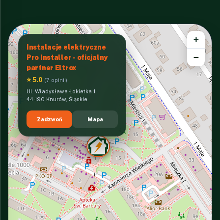
+
Instalacje elektryczne
−
Pro Installer - oficjalny
partner Eltrox
⭐ 5.0
(7 opinii)
Ul. Władysława Łokietka 1
44-190 Knurów, Śląskie
Zadzwoń
Mapa