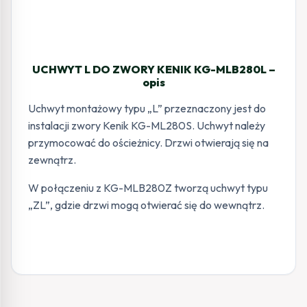
UCHWYT L DO ZWORY KENIK KG-MLB280L –
opis
Uchwyt montażowy typu „L” przeznaczony jest do
instalacji zwory Kenik KG-ML280S. Uchwyt należy
przymocować do ościeżnicy. Drzwi otwierają się na
zewnątrz.
W połączeniu z KG-MLB280Z tworzą uchwyt typu
„ZL”, gdzie drzwi mogą otwierać się do wewnątrz.