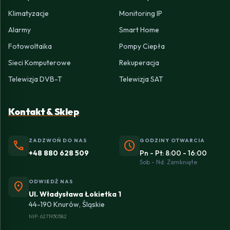
Klimatyzacje
Monitoring IP
Alarmy
Smart Home
Fotowoltaika
Pompy Ciepła
Sieci Komputerowe
Rekuperacja
Telewizja DVB-T
Telewizja SAT
Kontakt & Sklep
ZADZWOŃ DO NAS
GODZINY OTWARCIA
phone
schedule
+48 880 628 509
Pn - Pt: 8:00 - 16:00
Sob - Nd: Zamknięte
ODWIEDŹ NAS
location_on
Ul. Władysława Łokietka 1
44-190 Knurów, Śląskie
NIP: 6271930582