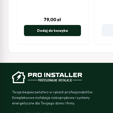
79,00
zł
Dodaj do koszyka
Twoje bezpieczeństwo w rękach profesjonalistów.
Kompleksowe instalacje niskoprądowe i systemy
energetyczne dla Twojego domu i firmy.