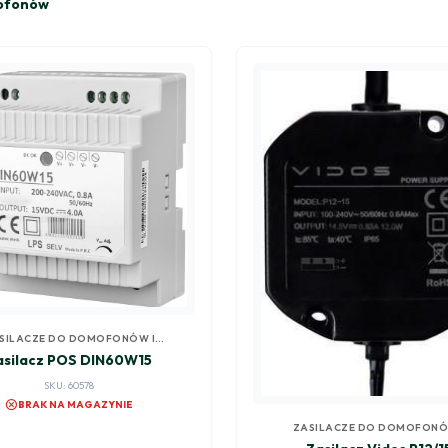
mofonów
SILACZE DO DOMOFONÓW I
WIDEODOMOFONÓW
asilacz POS DIN60W15
SKU: 60578
cancel
BRAK NA MAGAZYNIE
ZASILACZE DO DOMOFONÓ
WIDEODOMOFONÓW