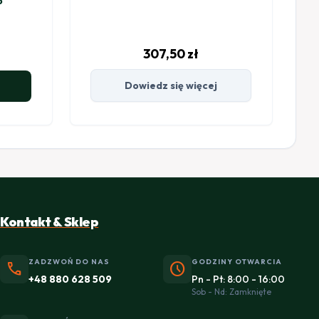
5
307,50
zł
Dowiedz się więcej
Kontakt & Sklep
ZADZWOŃ DO NAS
GODZINY OTWARCIA
phone
schedule
+48 880 628 509
Pn - Pt: 8:00 - 16:00
Sob - Nd: Zamknięte