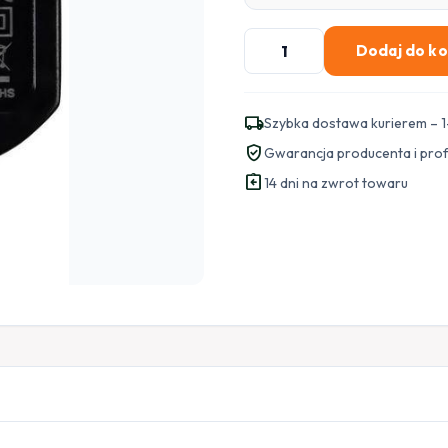
ilość
Dodaj do k
Zasilacz
Vidos
P12/12
local_shipping
Szybka dostawa kurierem – 1
verified_user
Gwarancja producenta i pro
assignment_return
14 dni na zwrot towaru