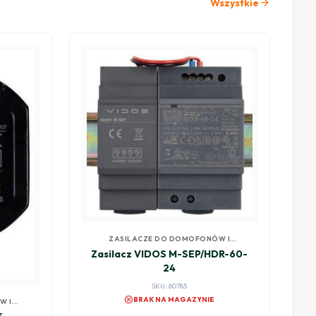
arrow_forward
Wszystkie
ZASILACZE DO DOMOFONÓW I
WIDEODOMOFONÓW
Zasilacz VIDOS M-SEP/HDR-60-
24
SKU: 60785
cancel
BRAK NA MAGAZYNIE
W I