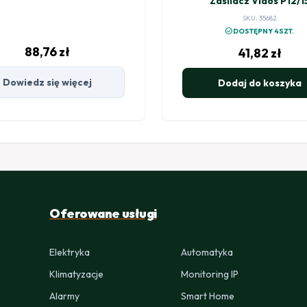
Zasilacz Vidos P12/1
SKU: 35682
check_circle
DOSTĘPNY 4SZT.
88,76
zł
41,82
zł
Dowiedz się więcej
Dodaj do koszyka
Oferowane usługi
Elektryka
Automatyka
Klimatyzacje
Monitoring IP
Alarmy
Smart Home