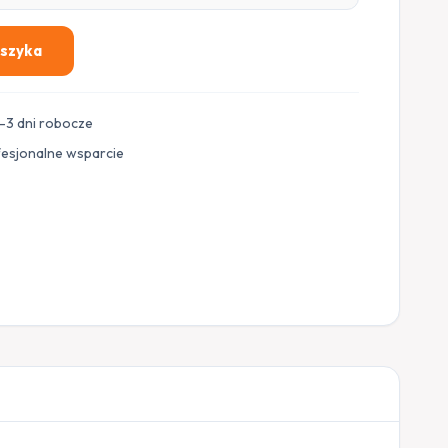
oszyka
–3 dni robocze
fesjonalne wsparcie