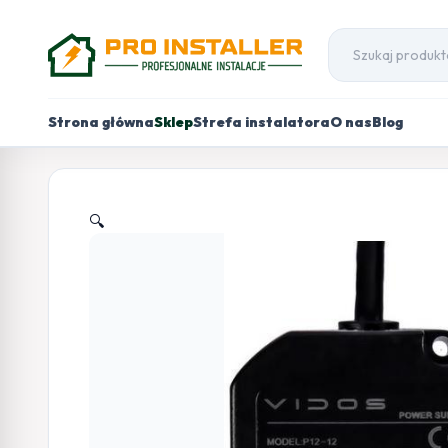
Strona główna
Sklep
Strefa instalatora
O nas
Blog
🔍