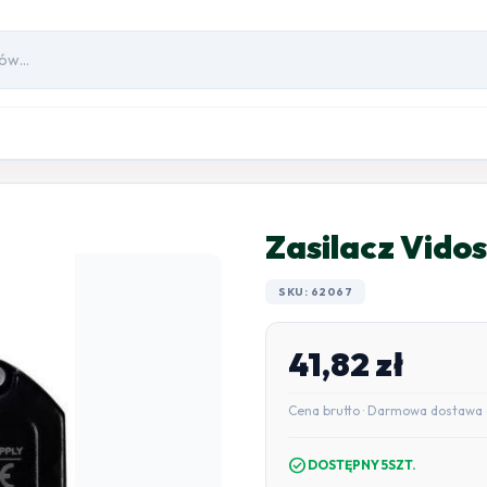
Zasilacz Vidos
SKU: 62067
41,82
zł
Cena brutto · Darmowa dostawa 
check_circle
DOSTĘPNY 5SZT.