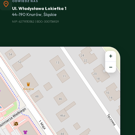
ODWIEDŹ NAS
location_on
Ul. Władysława Łokietka 1
44-190 Knurów, Śląskie
NIP: 6271930582 | BDO: 000736929
+
−