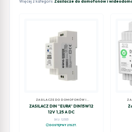
Więcej z kategorii:
Zasilacze do domofonów i wideodo
ZASILACZE DO DOMOFONÓW I
ZA
WIDEODOMOFONÓW
ZASILACZ DIN ''EURA'' DIN15W12
Z
12V 1,25 A DC
SKU: 12553
check_circle
DOSTĘPNY 21SZT.