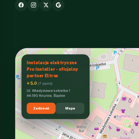
Instalacje elektryczne
Pro Installer - oficjalny
partner Eltrox
⭐ 5.0
(7 opinii)
Ul. Władysława Łokietka 1
44-190 Knurów, Śląskie
Zadzwoń
Mapa