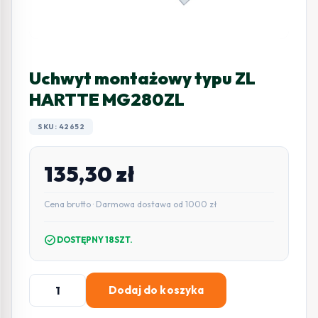
Uchwyt montażowy typu ZL
HARTTE MG280ZL
SKU: 42652
135,30
zł
Cena brutto · Darmowa dostawa od 1000 zł
check_circle
DOSTĘPNY 18SZT.
ilość
Dodaj do koszyka
Uchwyt
montażowy