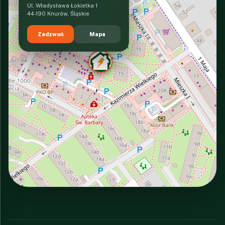
Ul. Władysława Łokietka 1
44-190 Knurów, Śląskie
Zadzwoń
Mapa
INTERACTIVE VIEW