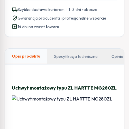
typu
local_shipping
Szybka dostawa kurierem – 1–3 dni robocze
ZL
verified_user
Gwarancja producenta i profesjonalne wsparcie
HARTTE
assignment_return
MG280ZL
14 dni na zwrot towaru
Opis produktu
Specyfikacja techniczna
Opinie
Uchwyt montażowy typu ZL HARTTE MG280ZL