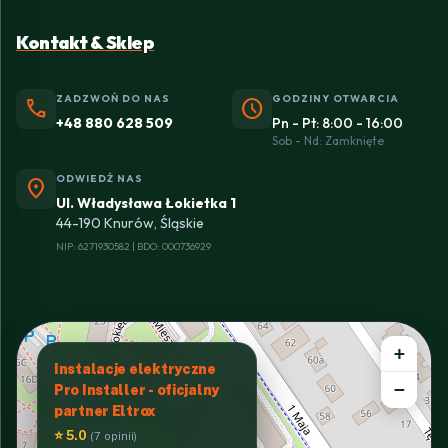
Kontakt & Sklep
ZADZWOŃ DO NAS
GODZINY OTWARCIA
phone
schedule
+48 880 628 509
Pn - Pt: 8:00 - 16:00
Sob - Nd: Zamknięte
ODWIEDŹ NAS
location_on
Ul. Władysława Łokietka 1
44-190 Knurów, Śląskie
NIP: 6271930582 | BDO: 000736929
+
Instalacje elektryczne
−
Pro Installer - oficjalny
partner Eltrox
⭐ 5.0
(7 opinii)