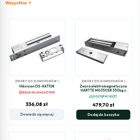
arrow_forward
Wszystkie
ZWORY DO DOMOFONÓW I
ZWORY DO DOMOFONÓW I
WIDEODOMOFONÓW
WIDEODOMOFONÓW
Hikvision DS-K4T108
Zwora elektromagnetyczna
HARTTE MG350SR 350kg z
cancel
BRAK NA MAGAZYNIE
monitoringiem i sygnalizacją
check_circle
DOSTĘPNY 8SZT.
336,08
zł
479,70
zł
Dowiedz się więcej
Dodaj do koszyka