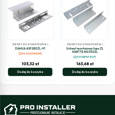
ZWORY DO DOMOFONÓW I
ZWORY DO DOMOFONÓW I
WIDEODOMOFONÓW
WIDEODOMOFONÓW
DAHUA ASF280ZL-V1
Uchwyt montażowy typu ZL
HARTTE MG350ZL
schedule
NA ZAMÓWIENIE
check_circle
DOSTĘPNY 8SZT.
103,32
zł
163,68
zł
Dodaj do koszyka
Dodaj do koszyka