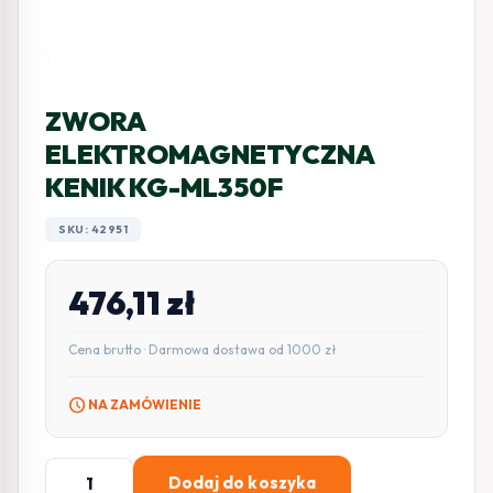
ZWORA
ELEKTROMAGNETYCZNA
KENIK KG-ML350F
SKU: 42951
476,11
zł
Cena brutto · Darmowa dostawa od 1000 zł
schedule
NA ZAMÓWIENIE
ilość
Dodaj do koszyka