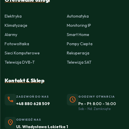
Elektryka
Automatyka
Klimatyzacje
Monitoring IP
Alarmy
Smart Home
Fotowoltaika
Pompy Ciepła
Sieci Komputerowe
Rekuperacja
Telewizja DVB-T
Telewizja SAT
Kontakt & Sklep
ZADZWOŃ DO NAS
GODZINY OTWARCIA
phone
schedule
+48 880 628 509
Pn - Pt: 8:00 - 16:00
Sob - Nd: Zamknięte
ODWIEDŹ NAS
location_on
Ul. Władysława Łokietka 1