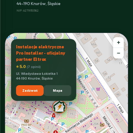
44-190 Knurów, Śląskie
NIP: 6271930582
+
Instalacje elektryczne
−
Pro Installer - oficjalny
partner Eltrox
⭐ 5.0
(7 opinii)
Ul. Władysława Łokietka 1
44-190 Knurów, Śląskie
Zadzwoń
Mapa