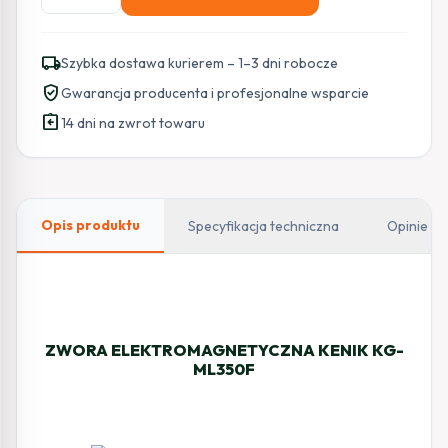
ZWORA
ELEKTROMAGNETYCZNA
KENIK
local_shipping
Szybka dostawa kurierem – 1–3 dni robocze
KG-
verified_user
Gwarancja producenta i profesjonalne wsparcie
ML350F
assignment_return
14 dni na zwrot towaru
Opis produktu
Specyfikacja techniczna
Opinie
ZWORA ELEKTROMAGNETYCZNA KENIK KG-
ML350F