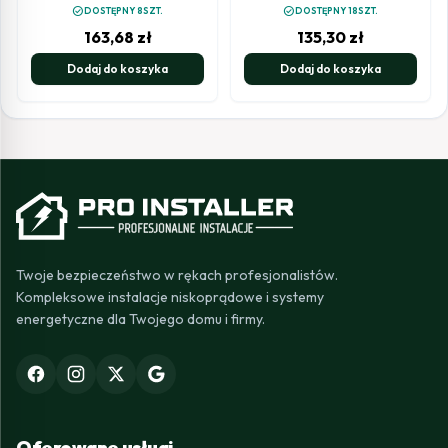
check_circle
check_circle
DOSTĘPNY 8SZT.
DOSTĘPNY 18SZT.
163,68
zł
135,30
zł
Dodaj do koszyka
Dodaj do koszyka
Twoje bezpieczeństwo w rękach profesjonalistów.
Kompleksowe instalacje niskoprądowe i systemy
energetyczne dla Twojego domu i firmy.
Oferowane usługi