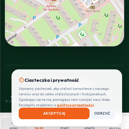
INTERACTIVE VIEW
cookie
Ciasteczka i prywatność
SZYBKIE I BEZPIECZNE PŁATNOŚCI
Używamy ciasteczek, aby ułatwić korzystanie z naszego
POLITYKA
REGULAMIN
CENNIK
ZWROTY I
serwisu oraz do celów statystycznych i funkcjonalnych.
PRYWATNOŚCI
DOSTAW
REKLAMACJE
Zgadzając się na nie, pomagasz nam rozwijać nasz sklep.
© 2026 PROINSTALLER.PL - KNURÓW. WSZYSTKIE PRAWA ZASTRZEŻONE.
Szczegóły znajdziesz w
polityce prywatności
.
AKCEPTUJĘ
ODRZUĆ
menu
shopping_bag
home
person
shopping_cart
MENU
SKLEP
START
KONTO
KOSZYK