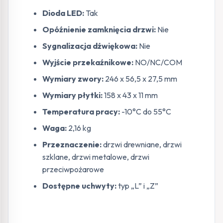
Dioda LED:
Tak
Opóźnienie zamknięcia drzwi:
Nie
Sygnalizacja dźwiękowa:
Nie
Wyjście przekaźnikowe:
NO/NC/COM
Wymiary zwory:
246 x 56,5 x 27,5 mm
Wymiary płytki:
158 x 43 x 11 mm
Temperatura pracy:
-10°C do 55°C
Waga:
2,16 kg
Przeznaczenie:
drzwi drewniane, drzwi
szklane, drzwi metalowe, drzwi
przeciwpożarowe
Dostępne uchwyty:
typ „L” i „Z”