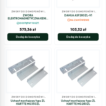
ZWORY DO DOMOFONÓW I
ZWORY DO DOMOFONÓW I
WIDEODOMOFONÓW
WIDEODOMOFONÓW
ZWORA
DAHUA ASF280ZL-V1
ELEKTROMAGNETYCZNA KENIK
schedule
NA ZAMÓWIENIE
KG-ML500F
check_circle
DOSTĘPNY 10SZT.
575,36
zł
103,32
zł
Dodaj do koszyka
Dodaj do koszyka
ZWORY DO DOMOFONÓW I
ZWORY DO DOMOFONÓW I
WIDEODOMOFONÓW
WIDEODOMOFONÓW
Uchwyt montażowy typu ZL
Uchwyt montażowy typu ZL
HARTTE MG350ZL
HARTTE MG280ZL