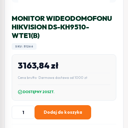
MONITOR WIDEODOMOFONU
HIKVISION DS-KH9510-
WTE1(B)
SKU: 51266
3163,84
zł
Cena brutto · Darmowa dostawa od 1000 zł
check_circle
DOSTĘPNY 20SZT.
ilość
Dodaj do koszyka
MONITOR
WIDEODOMOFONU