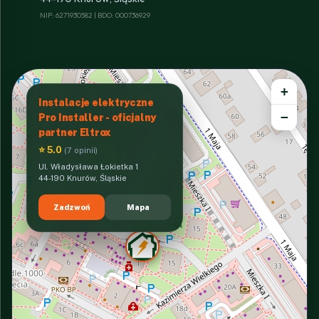
NIP: 6271930582 | BDO: 000736929
+
Instalacje elektryczne
−
Pro Installer - oficjalny
partner Eltrox
⭐ 5.0
(7 opinii)
Ul. Władysława Łokietka 1
44-190 Knurów, Śląskie
Zadzwoń
Mapa