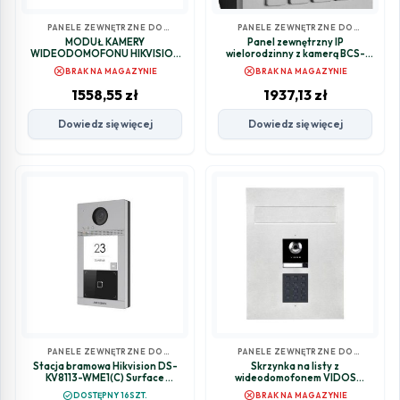
PANELE ZEWNĘTRZNE DO
PANELE ZEWNĘTRZNE DO
WIDEODOMOFONÓW
WIDEODOMOFONÓW
MODUŁ KAMERY
Panel zewnętrzny IP
WIDEODOMOFONU HIKVISION
wielorodzinny z kamerą BCS-
DS-KD8003-IME1(B)/Surface
PAN9211S-S
cancel
cancel
BRAK NA MAGAZYNIE
BRAK NA MAGAZYNIE
1558,55
zł
1937,13
zł
Dowiedz się więcej
Dowiedz się więcej
PANELE ZEWNĘTRZNE DO
PANELE ZEWNĘTRZNE DO
WIDEODOMOFONÓW
WIDEODOMOFONÓW
Stacja bramowa Hikvision DS-
Skrzynka na listy z
KV8113-WME1(C) Surface
wideodomofonem VIDOS
(natynkowa)
S2201D-SKP
cancel
check_circle
DOSTĘPNY 16SZT.
BRAK NA MAGAZYNIE