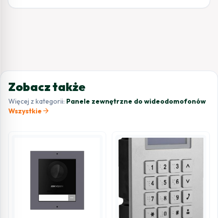
Zobacz także
Więcej z kategorii:
Panele zewnętrzne do wideodomofonów
arrow_forward
Wszystkie