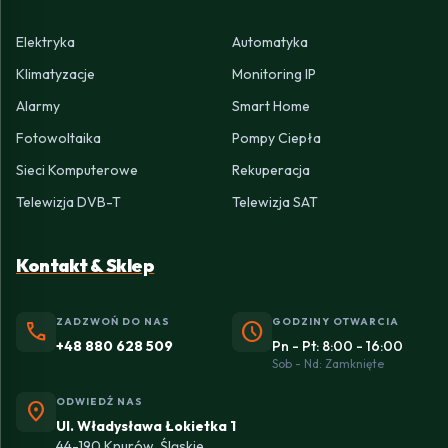
Elektryka
Automatyka
Klimatyzacje
Monitoring IP
Alarmy
Smart Home
Fotowoltaika
Pompy Ciepła
Sieci Komputerowe
Rekuperacja
Telewizja DVB-T
Telewizja SAT
Kontakt & Sklep
ZADZWOŃ DO NAS
GODZINY OTWARCIA
phone
schedule
+48 880 628 509
Pn - Pt: 8:00 - 16:00
Sob - Nd: Zamknięte
ODWIEDŹ NAS
location_on
Ul. Władysława Łokietka 1
44-190 Knurów, Śląskie