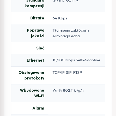
Standard
G.711 U, G.711 A
kompresji
Bitrate
64 Kbps
Poprawa
Tłumienie zakłóceń i
jakości
eliminacja echa
Sieć
10/100 Mbps Self-Adaptive
Ethernet
Obsługiwane
TCP/IP, SIP, RTSP
protokoły
Wbudowane
Wi-Fi 802.11 b/g/n
Wi-Fi
Alarm