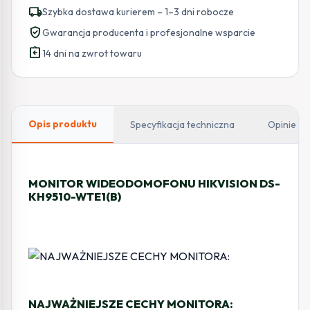
HIKVISION
local_shipping
Szybka dostawa kurierem – 1–3 dni robocze
DS-
verified_user
Gwarancja producenta i profesjonalne wsparcie
KH9510-
assignment_return
WTE1(B)
14 dni na zwrot towaru
Opis produktu
Specyfikacja techniczna
Opinie
MONITOR WIDEODOMOFONU HIKVISION DS-
KH9510-WTE1(B)
NAJWAŻNIEJSZE CECHY MONITORA: