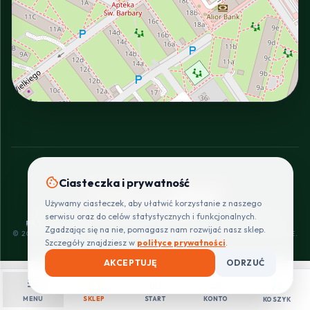
INTERACTIVE VIEW
cookie
Ciasteczka i prywatność
SZYBKIE I BEZPIECZNE PŁATNOŚCI
Używamy ciasteczek, aby ułatwić korzystanie z naszego
POLITYKA
REGULAMIN
CENNIK
ZWROTY I
serwisu oraz do celów statystycznych i funkcjonalnych.
PRYWATNOŚCI
DOSTAW
REKLAMACJE
Zgadzając się na nie, pomagasz nam rozwijać nasz sklep.
© 2026 PROINSTALLER.PL - KNURÓW. WSZYSTKIE PRAWA ZASTRZEŻONE.
Szczegóły znajdziesz w
polityce prywatności
.
AKCEPTUJĘ
ODRZUĆ
menu
shopping_bag
home
person
shopping_cart
MENU
SKLEP
START
KONTO
KOSZYK