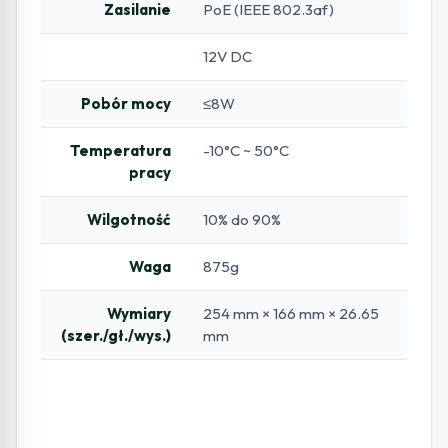
Zasilanie
PoE (IEEE 802.3af)
12V DC
Pobór mocy
≤8W
Temperatura
-10°C ~ 50°C
pracy
Wilgotność
10% do 90%
Waga
875g
Wymiary
254 mm × 166 mm × 26.65
(szer./gł./wys.)
mm