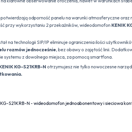
na klarowne obserwowanie otoczenia, nawet w warunkach słabeg
potwierdzają odporność panelu na warunki atmosferyczne oraz n
zejść przy wykorzystaniu 2 przekaźników, wideodomofon
KENIK K
tał na technologii SIP/IP eliminuje ograniczenia ilości użytkowni
elu rozmów jednocześnie
, bez obawy o zajętość linii. Dodatko
ie systemu z dowolnego miejsca, za pomocą smartfona.
KENIK KG-S21KRB-N
otrzymujesz nie tylko nowoczesne narzędzi
tkowania.