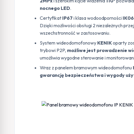
2MPx
i szerokim kącie widzenia
110°
pozwala 
nocnego LED
.
Certyfikat
IP67
i klasa wodoodporności
IK06
Dzięki możliwości obsługi 2 niezależnych pr
wszechstronność w zastosowaniu.
System wideodomofonowy
KENIK
oparty zos
trybowi P2P,
możliwe jest prowadzenie wi
umożliwia wygodne sterowanie i monitorowan
Wraz z panelem bramowym wideodomofonu
gwarancję bezpieczeństwa i wygody uży