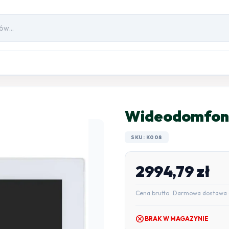
Wideodomfon
SKU: K008
2994,79
zł
Cena brutto · Darmowa dostawa 
cancel
BRAK W MAGAZYNIE