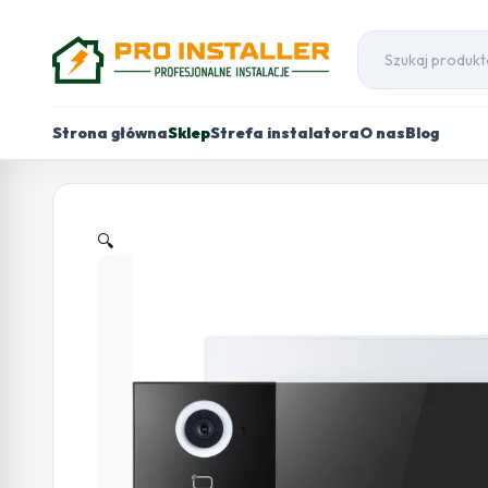
Strona główna
Sklep
Strefa instalatora
O nas
Blog
🔍