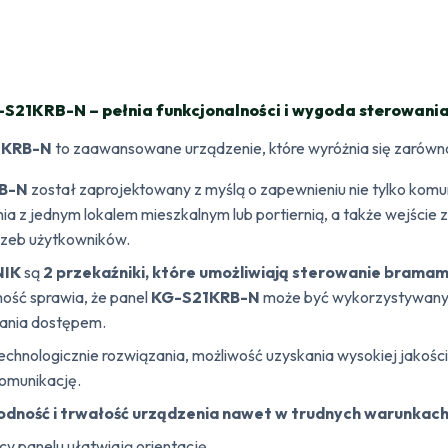
S21KRB-N – pełnia funkcjonalności i wygoda sterowani
1KRB-N
to zaawansowane urządzenie, które wyróżnia się zarówno f
B-N
został zaprojektowany z myślą o zapewnieniu nie tylko komu
 z jednym lokalem mieszkalnym lub portiernią, a także wejście z
rzeb użytkowników.
NIK
są
2 przekaźniki, które umożliwiają sterowanie brama
ność sprawia, że panel
KG-S21KRB-N
może być wykorzystywany n
zania dostępem.
nologicznie rozwiązania, możliwość uzyskania wysokiej jakości
komunikację.
dność i trwałość urządzenia nawet w trudnych warunkac
cy panelu ułatwiają orientację