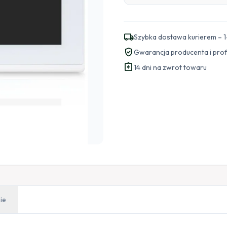
local_shipping
Szybka dostawa kurierem – 1
verified_user
Gwarancja producenta i pro
assignment_return
14 dni na zwrot towaru
ie