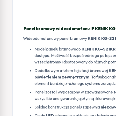
Panel bramowy wideodomofonu IP KENIK KG-
Wideodomofonowy panel bramowy
KENIK KG-S2
Model panelu bramowego
KENIK KG-S21KR
dostępu. Możliwość bezpośredniego połączenia
wszechstronny i dostosowany do różnych pot
Dodatkowym atutem tej stacji bramowej
KE
oświetleniem zewnętrznym
. Ta funkcjonal
element bardziej złożonego systemu zarząd
Panel został wyposażony w zaawansowane tech
wszystkie one gwarantują płynną i klarowną 
Solidna konstrukcja panelu zapewnia
niezawo
Diody
LED
informują o aktualnym statusie pra