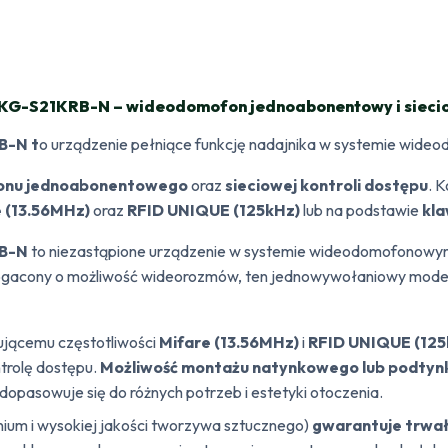
KG-S21KRB-N – wideodomofon jednoabonentowy i sieciow
B-N t
o urządzenie pełniące funkcję nadajnika w systemie wid
onu
jednoabonentowego
oraz
sieciowej kontroli dostępu
. 
e (13.56MHz)
oraz
RFID UNIQUE (125kHz)
lub na podstawie
kla
B-N
to niezastąpione urządzenie w systemie wideodomofonowy
bogacony o możliwość wideorozmów, ten jednowywołaniowy model 
ującemu częstotliwości
Mifare (13.56MHz)
i
RFID UNIQUE (125
trolę dostępu.
Możliwość montażu natynkowego lub podtyn
dopasowuje się do różnych potrzeb i estetyki otoczenia.
nium i wysokiej jakości tworzywa sztucznego)
gwarantuje trwał