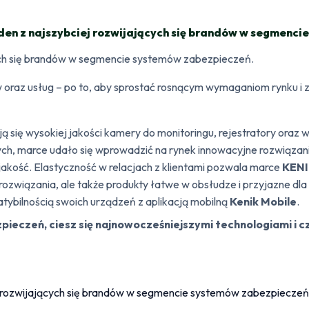
den z najszybciej rozwijających się brandów w segmenc
cych się brandów w segmencie systemów zabezpieczeń.
tów oraz usług – po to, aby sprostać rosnącym wymaganiom rynku 
ą się wysokiej jakości kamery do monitoringu, rejestratory oraz 
ych, marce udało się wprowadzić na rynek innowacyjne rozwiązan
jakość. Elastyczność w relacjach z klientami pozwala marce
KEN
rozwiązania, ale także produkty łatwe w obsłudze i przyjazne dla
tybilnością swoich urządzeń z aplikacją mobilną
Kenik Mobile
.
ieczeń, ciesz się najnowocześniejszymi technologiami i cz