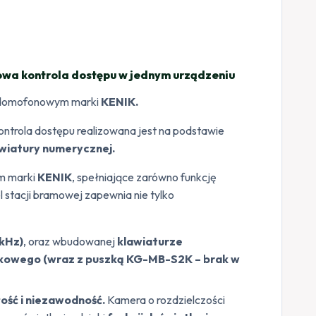
a kontrola dostępu w jednym urządzeniu
eodomofonowym marki
KENIK.
Kontrola dostępu realizowana jest na podstawie
wiatury numerycznej.
m marki
KENIK
, spełniające zarówno funkcję
stacji bramowej zapewnia nie tylko
kHz)
, oraz wbudowanej
klawiaturze
kowego (wraz z puszką KG-MB-S2K – brak w
ość i niezawodność.
Kamera o rozdzielczości