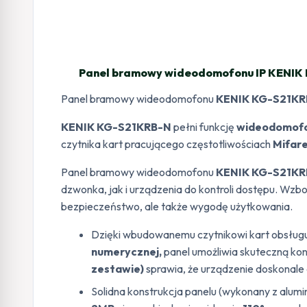
Panel bramowy wideodomofonu IP KENIK 
Panel bramowy wideodomofonu
KENIK KG-S21KR
KENIK KG-S21KRB-N
pełni funkcję
wideodomof
czytnika kart pracującego częstotliwościach
Mifar
Panel bramowy wideodomofonu
KENIK KG-S21KR
dzwonka, jak i urządzenia do kontroli dostępu. Wz
bezpieczeństwo, ale także wygodę użytkowania.
Dzięki wbudowanemu czytnikowi kart obsług
numerycznej,
panel umożliwia skuteczną kon
zestawie)
sprawia, że urządzenie doskonale 
Solidna konstrukcja panelu (wykonany z alumi