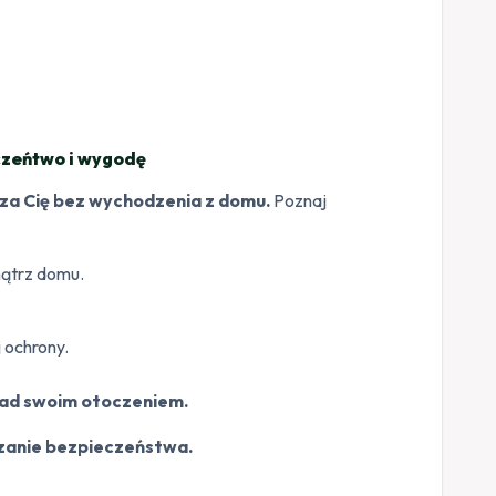
czeńtwo i wygodę
dza Cię bez wychodzenia z domu.
Poznaj
nątrz domu.
 ochrony.
nad swoim otoczeniem.
ązanie bezpieczeństwa.