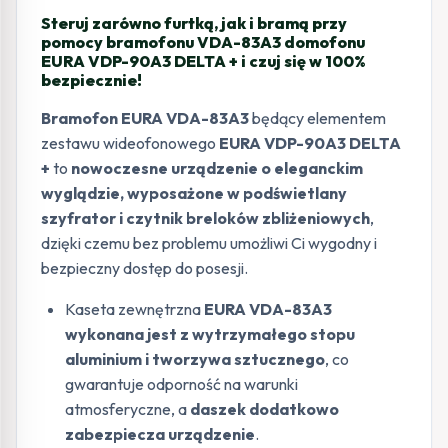
Steruj zarówno furtką, jak i bramą przy
pomocy bramofonu VDA-83A3 domofonu
EURA VDP-90A3 DELTA + i czuj się w 100%
bezpiecznie!
Bramofon EURA VDA-83A3
będący elementem
zestawu wideofonowego
EURA VDP-90A3 DELTA
+
to
nowoczesne urządzenie o eleganckim
wyglądzie, wyposażone w podświetlany
szyfrator i czytnik breloków zbliżeniowych
,
dzięki czemu bez problemu umożliwi Ci wygodny i
bezpieczny dostęp do posesji.
Kaseta zewnętrzna
EURA VDA-83A3
wykonana jest z wytrzymałego stopu
aluminium i tworzywa sztucznego
, co
gwarantuje odporność na warunki
atmosferyczne, a
daszek dodatkowo
zabezpiecza urządzenie
.