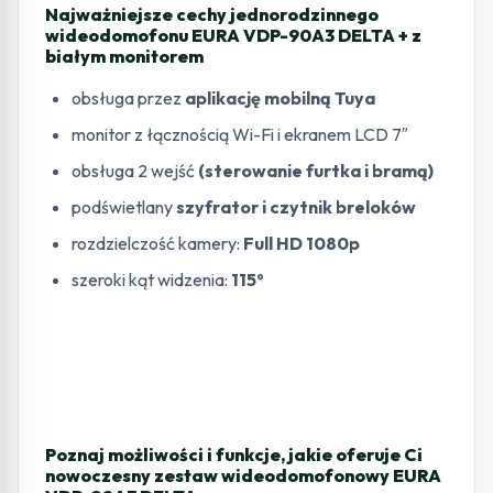
Najważniejsze cechy jednorodzinnego
wideodomofonu EURA VDP-90A3 DELTA + z
białym monitorem
obsługa przez
aplikację mobilną Tuya
monitor z łącznością Wi-Fi i ekranem LCD 7″
obsługa 2 wejść
(sterowanie furtka i bramą)
podświetlany
szyfrator i czytnik breloków
rozdzielczość kamery:
Full HD 1080p
szeroki kąt widzenia:
115º
Poznaj możliwości i funkcje, jakie oferuje Ci
nowoczesny zestaw wideodomofonowy EURA