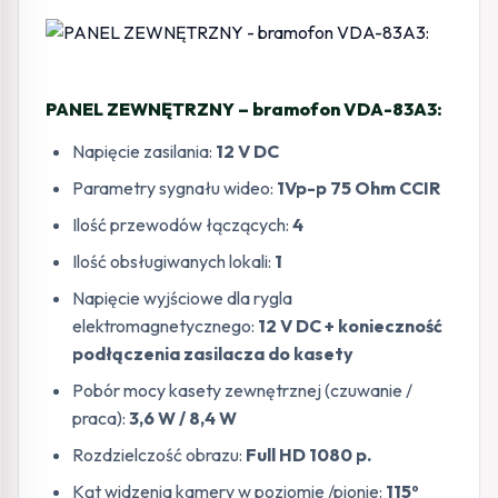
PANEL ZEWNĘTRZNY – bramofon VDA-83A3:
Napięcie zasilania:
12 V DC
Parametry sygnału wideo:
1Vp-p 75 Ohm CCIR
Ilość przewodów łączących:
4
Ilość obsługiwanych lokali:
1
Napięcie wyjściowe dla rygla
elektromagnetycznego:
12 V DC + konieczność
podłączenia zasilacza do kasety
Pobór mocy kasety zewnętrznej (czuwanie /
praca):
3,6 W / 8,4 W
Rozdzielczość obrazu:
Full HD 1080 p.
Kąt widzenia kamery w poziomie /pionie:
115º