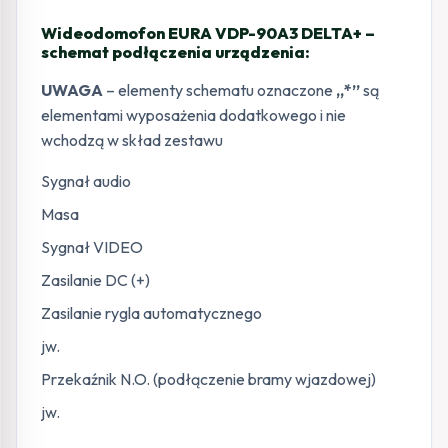
Wideodomofon EURA VDP-90A3 DELTA+ –
schemat podłączenia urządzenia:
UWAGA
– elementy schematu oznaczone
„*”
są
elementami wyposażenia dodatkowego i nie
wchodzą w skład zestawu
Sygnał audio
Masa
Sygnał VIDEO
Zasilanie DC (+)
Zasilanie rygla automatycznego
jw.
Przekaźnik N.O. (podłączenie bramy wjazdowej)
jw.