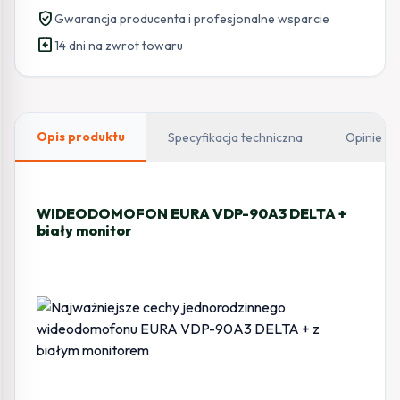
90A3
verified_user
Gwarancja producenta i profesjonalne wsparcie
DELTA
assignment_return
+
14 dni na zwrot towaru
biały
monitor
TUYA
Opis produktu
Specyfikacja techniczna
Opinie
WIDEODOMOFON EURA VDP-90A3 DELTA +
biały monitor