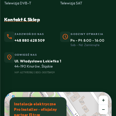
Telewizja DVB-T
Telewizja SAT
Kontakt & Sklep
ZADZWOŃ DO NAS
GODZINY OTWARCIA
phone
schedule
+48 880 628 509
Pn - Pt: 8:00 - 16:00
Sob - Nd: Zamknięte
ODWIEDŹ NAS
location_on
Ul. Władysława Łokietka 1
44-190 Knurów, Śląskie
NIP: 6271930582 | BDO: 000736929
+
Instalacje elektryczne
−
Pro Installer - oficjalny
partner Eltrox