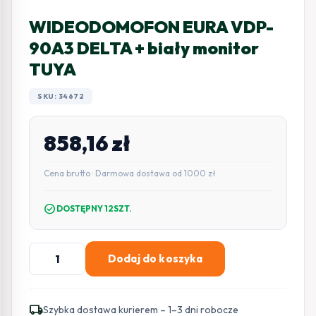
WIDEODOMOFON EURA VDP-
90A3 DELTA + biały monitor
TUYA
SKU: 34672
858,16
zł
Cena brutto · Darmowa dostawa od 1000 zł
check_circle
DOSTĘPNY 12SZT.
ilość
Dodaj do koszyka
WIDEODOMOFON
EURA
VDP-
local_shipping
Szybka dostawa kurierem – 1–3 dni robocze