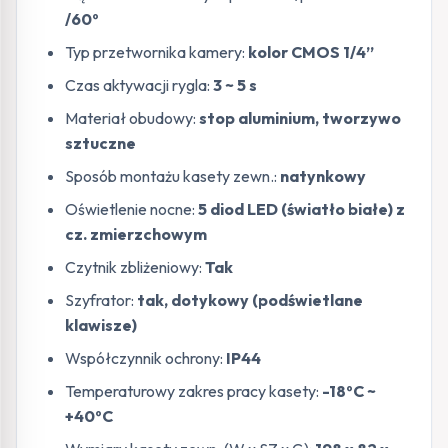
/60º
Typ przetwornika kamery:
kolor CMOS 1/4”
Czas aktywacji rygla:
3 ~ 5 s
Materiał obudowy:
stop aluminium, tworzywo
sztuczne
Sposób montażu kasety zewn.:
natynkowy
Oświetlenie nocne:
5 diod LED (światło białe) z
cz. zmierzchowym
Czytnik zbliżeniowy:
Tak
Szyfrator:
tak, dotykowy (podświetlane
klawisze)
Współczynnik ochrony:
IP44
Temperaturowy zakres pracy kasety:
-18ºC ~
+40ºC