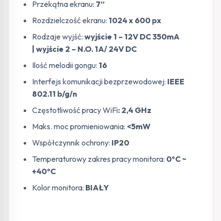
Przekątna ekranu:
7”
Rozdzielczość ekranu:
1024 x 600 px
Rodzaje wyjść:
wyjście 1 – 12V DC 350mA
| wyjście 2 – N.O. 1A/ 24V DC
Ilość melodii gongu:
16
Interfejs komunikacji bezprzewodowej:
IEEE
802.11 b/g/n
Częstotliwość pracy WiFi
: 2,4 GHz
Maks. moc promieniowania:
<5mW
Współczynnik ochrony:
IP20
Temperaturowy zakres pracy monitora:
0ºC ~
+40ºC
Kolor monitora:
BIAŁY