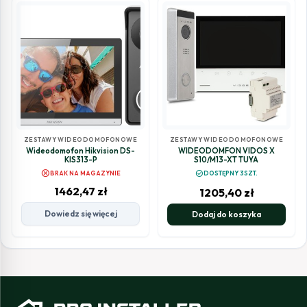
ZESTAWY WIDEODOMOFONOWE
ZESTAWY WIDEODOMOFONOWE
Wideodomofon Hikvision DS-
WIDEODOMFON VIDOS X
KIS313-P
S10/M13-XT TUYA
cancel
check_circle
BRAK NA MAGAZYNIE
DOSTĘPNY 3SZT.
1462,47
zł
1205,40
zł
Dowiedz się więcej
Dodaj do koszyka