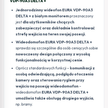
VDP-90A3 DELTA +
Jednorodzinny wideofon
EURA VDP-90A3
DELTA + z białym monitorem
przeznaczony
jest
dla użytkowników chcących
zabezpieczyć oraz dokładnie kontrolować
strefę wejścia na teren swojej posesji
.
Wideodomofon EURA VDP-90A3 DELTA +
sprawdzi się szczególnie dla osób ceniących sobie
nowoczesny design połączony z wysoką
funkcjonalnością w korzystnej cenie
.
Oprócz standardowych funkcji –
komunikacji z
osobą odwiedzającą, podglądu otoczenia
kamery oraz sterowania ryglem przy
wejściu na posesję wideodomofon
–
wideodomofon
EURA VDP-90A3 DELTA +
umożliwia także obsługę drugiego wyjścia
,
np. bramy.