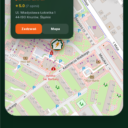
⭐ 5.0
(7 opinii)
Ul. Władysława Łokietka 1
44-190 Knurów, Śląskie
Zadzwoń
Mapa
INTERACTIVE VIEW