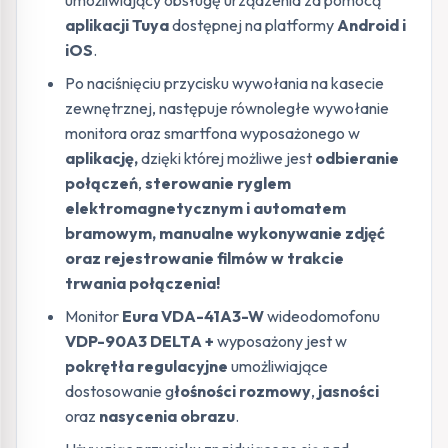
umożliwiający obsługę urządzenia za pomocą
aplikacji Tuya
dostępnej na platformy
Android i
iOS
.
Po naciśnięciu przycisku wywołania na kasecie
zewnętrznej, następuje równoległe wywołanie
monitora oraz smartfona wyposażonego w
aplikację,
dzięki której możliwe jest
odbieranie
połączeń
,
sterowanie ryglem
elektromagnetycznym i automatem
bramowym, manualne wykonywanie zdjęć
oraz rejestrowanie filmów w trakcie
trwania połączenia!
Monitor
Eura VDA-41A3-W
wideodomofonu
VDP-90A3 DELTA +
wyposażony jest w
pokrętła regulacyjne
umożliwiające
dostosowanie g
łośności rozmowy
,
jasności
oraz
nasycenia obrazu
.