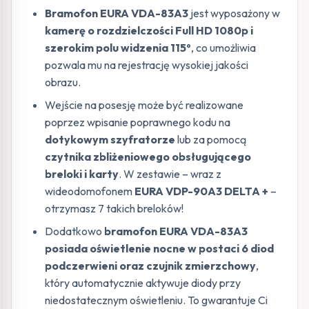
Bramofon EURA VDA-83A3
jest wyposażony w
kamerę o rozdzielczości Full HD 1080p i
szerokim polu widzenia 115º
, co umożliwia
pozwala mu na rejestrację wysokiej jakości
obrazu.
Wejście na posesję może być realizowane
poprzez wpisanie poprawnego kodu na
dotykowym szyfratorze
lub za pomocą
czytnika zbliżeniowego obsługującego
breloki i karty
. W zestawie – wraz z
wideodomofonem
EURA VDP-90A3 DELTA +
–
otrzymasz 7 takich breloków!
Dodatkowo
bramofon EURA VDA-83A3
posiada oświetlenie nocne w postaci 6 diod
podczerwieni oraz czujnik zmierzchowy
,
który automatycznie aktywuje diody przy
niedostatecznym oświetleniu. To gwarantuje Ci