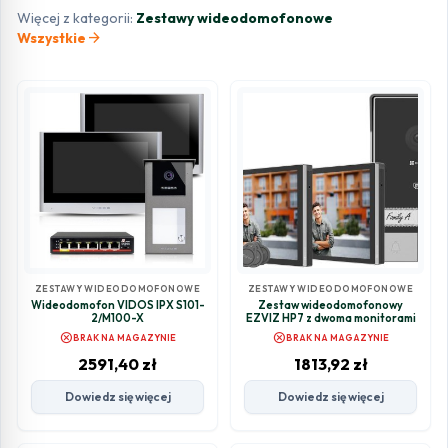
Więcej z kategorii:
Zestawy wideodomofonowe
arrow_forward
Wszystkie
ZESTAWY WIDEODOMOFONOWE
ZESTAWY WIDEODOMOFONOWE
Wideodomofon VIDOS IPX S101-
Zestaw wideodomofonowy
2/M100-X
EZVIZ HP7 z dwoma monitorami
cancel
cancel
BRAK NA MAGAZYNIE
BRAK NA MAGAZYNIE
2591,40
zł
1813,92
zł
Dowiedz się więcej
Dowiedz się więcej