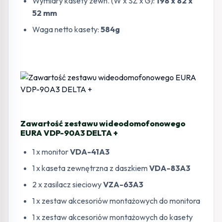
Wymiary kasety zewn. (W x SZ x G):
198 x 82 x
52 mm
Waga netto kasety:
584g
Zawartość zestawu wideodomofonowego
EURA VDP-90A3 DELTA +
1 x monitor
VDA-41A3
1 x kaseta zewnętrzna z daszkiem
VDA-83A3
2 x zasilacz sieciowy
VZA-63A3
1 x zestaw akcesoriów montażowych do monitora
1 x zestaw akcesoriów montażowych do kasety